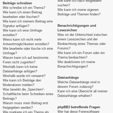
Wie kann ich nach Mitgliedern
Beiträge schreiben
suchen?
Wie schreibe ich ein Thema?
Wie kann ich meine eigenen
Wie kann ich einen Beitrag
Beiträge und Themen finden?
bearbeiten oder löschen?
Wie kann ich meinem Beitrag eine
Benachrichtigungen und
Signatur anfügen?
Lesezeichen
Wie kann ich eine Umfrage
Was ist der Unterschied zwischen
erstellen?
einem Lesezeichen und der
Wieso kann ich nicht mehr
Beobachtung eines Themas oder
Antwortmöglichkeiten erstellen?
Forums?
Wie bearbeite oder lösche ich eine
Wie kann ich ein Forum oder ein
Umfrage?
Thema beobachten?
Warum kann ich auf bestimmte
Wie deaktiviere ich meine
Foren nicht zugreifen?
Benachrichtigungen?
Weshalb kann ich keine
Dateianhänge anfügen?
Weshalb wurde ich verwarnt?
Dateianhänge
Wie kann ich Beiträge den
Welche Dateianhänge sind in
Moderatoren melden?
diesem Forum zulässig?
Was bewirkt die „Speichern“-
Kann ich eine Übersicht all meiner
Schaltfläche beim Schreiben eines
Dateianhänge erhalten?
Beitrags?
Warum muss mein Beitrag erst
phpBB3 betreffende Fragen
freigegeben werden?
Wer hat diese Forensoftware
Wie markiere ich ein Thema als