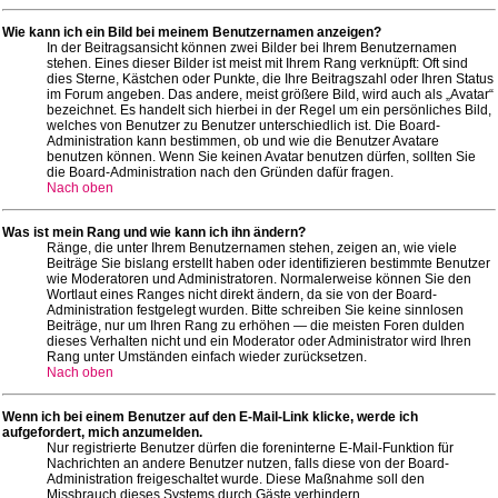
Wie kann ich ein Bild bei meinem Benutzernamen anzeigen?
In der Beitragsansicht können zwei Bilder bei Ihrem Benutzernamen
stehen. Eines dieser Bilder ist meist mit Ihrem Rang verknüpft: Oft sind
dies Sterne, Kästchen oder Punkte, die Ihre Beitragszahl oder Ihren Status
im Forum angeben. Das andere, meist größere Bild, wird auch als „Avatar“
bezeichnet. Es handelt sich hierbei in der Regel um ein persönliches Bild,
welches von Benutzer zu Benutzer unterschiedlich ist. Die Board-
Administration kann bestimmen, ob und wie die Benutzer Avatare
benutzen können. Wenn Sie keinen Avatar benutzen dürfen, sollten Sie
die Board-Administration nach den Gründen dafür fragen.
Nach oben
Was ist mein Rang und wie kann ich ihn ändern?
Ränge, die unter Ihrem Benutzernamen stehen, zeigen an, wie viele
Beiträge Sie bislang erstellt haben oder identifizieren bestimmte Benutzer
wie Moderatoren und Administratoren. Normalerweise können Sie den
Wortlaut eines Ranges nicht direkt ändern, da sie von der Board-
Administration festgelegt wurden. Bitte schreiben Sie keine sinnlosen
Beiträge, nur um Ihren Rang zu erhöhen — die meisten Foren dulden
dieses Verhalten nicht und ein Moderator oder Administrator wird Ihren
Rang unter Umständen einfach wieder zurücksetzen.
Nach oben
Wenn ich bei einem Benutzer auf den E-Mail-Link klicke, werde ich
aufgefordert, mich anzumelden.
Nur registrierte Benutzer dürfen die foreninterne E-Mail-Funktion für
Nachrichten an andere Benutzer nutzen, falls diese von der Board-
Administration freigeschaltet wurde. Diese Maßnahme soll den
Missbrauch dieses Systems durch Gäste verhindern.