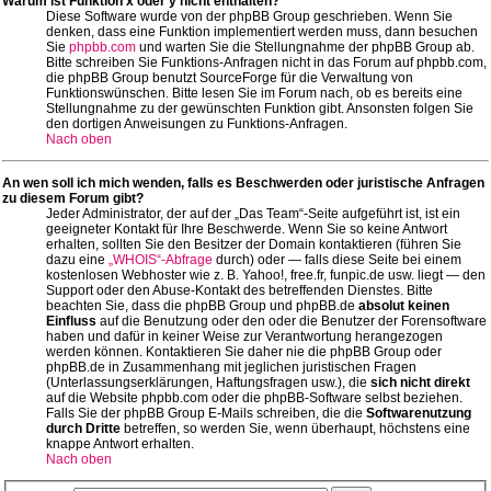
Warum ist Funktion x oder y nicht enthalten?
Diese Software wurde von der phpBB Group geschrieben. Wenn Sie
denken, dass eine Funktion implementiert werden muss, dann besuchen
Sie
phpbb.com
und warten Sie die Stellungnahme der phpBB Group ab.
Bitte schreiben Sie Funktions-Anfragen nicht in das Forum auf phpbb.com,
die phpBB Group benutzt SourceForge für die Verwaltung von
Funktionswünschen. Bitte lesen Sie im Forum nach, ob es bereits eine
Stellungnahme zu der gewünschten Funktion gibt. Ansonsten folgen Sie
den dortigen Anweisungen zu Funktions-Anfragen.
Nach oben
An wen soll ich mich wenden, falls es Beschwerden oder juristische Anfragen
zu diesem Forum gibt?
Jeder Administrator, der auf der „Das Team“-Seite aufgeführt ist, ist ein
geeigneter Kontakt für Ihre Beschwerde. Wenn Sie so keine Antwort
erhalten, sollten Sie den Besitzer der Domain kontaktieren (führen Sie
dazu eine
„WHOIS“-Abfrage
durch) oder — falls diese Seite bei einem
kostenlosen Webhoster wie z. B. Yahoo!, free.fr, funpic.de usw. liegt — den
Support oder den Abuse-Kontakt des betreffenden Dienstes. Bitte
beachten Sie, dass die phpBB Group und phpBB.de
absolut keinen
Einfluss
auf die Benutzung oder den oder die Benutzer der Forensoftware
haben und dafür in keiner Weise zur Verantwortung herangezogen
werden können. Kontaktieren Sie daher nie die phpBB Group oder
phpBB.de in Zusammenhang mit jeglichen juristischen Fragen
(Unterlassungserklärungen, Haftungsfragen usw.), die
sich nicht direkt
auf die Website phpbb.com oder die phpBB-Software selbst beziehen.
Falls Sie der phpBB Group E-Mails schreiben, die die
Softwarenutzung
durch Dritte
betreffen, so werden Sie, wenn überhaupt, höchstens eine
knappe Antwort erhalten.
Nach oben