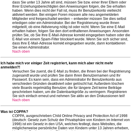
dass Sie unter 13 Jahre alt sind, müssen Sie bzw. einer Ihrer Eltern oder
Ihrer Erziehungsberechtigten den Anweisungen folgen, die Sie erhalten
haben. Wenn dies nicht der Fall ist, muss Ihr Benutzerkonto vielleicht
aktiviert werden. Bei einigen Foren müssen alle neu angemeldeten
Mitglieder erst freigeschaltet werden – entweder müssen Sie dies selbst
erledigen oder ein Administrator. Bei der Registrierung wurde Ihnen
mitgeteilt, ob eine Aktivierung nötig ist oder nicht. Wenn Sie eine E-Mail
erhalten haben, folgen Sie den dort enthaltenen Anweisungen. Ansonsten
prüfen Sie, ob Sie Ihre E-Mail-Adresse korrekt eingegeben haben oder die
E-Mail von einem Spam-Filter blockiert wurde. Wenn Sie sich sicher sind,
dass Ihre E-Mail-Adresse korrekt eingegeben wurde, dann kontaktieren
Sie einen Administrator.
Nach oben
Ich habe mich vor einiger Zeit registriert, kann mich aber nicht mehr
anmelden?!
Versuchen Sie zuerst, die E-Mail zu finden, die Ihnen bei der Registrierung
zugesandt wurde und prüfen Sie dann Ihren Benutzernamen und Ihr
Passwort. Es kann sein, dass ein Administrator Ihr Benutzerkonto aus
verschieden Gründen deaktiviert oder gelöscht hat. Außerdem löschen
viele Boards regelmäßig Benutzer, die für längere Zeit keine Beiträge
geschrieben haben, um die Datenbankgröße zu verringern. Registrieren
Sie sich einfach erneut und nehmen Sie aktiv an den Diskussionen teil!
Nach oben
Was ist COPPA?
COPPA, ausgeschrieben Child Online Privacy and Protection Act of 1998
(deutsch: Gesetz zum Schutz der Privatsphäre von Kindern im Internet von
1998) ist ein Gesetz in den USA, welches festlegt, dass Websites, die
möglicherweise persönliche Daten von Kindern unter 13 Jahren erheben,