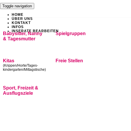
Toggle navigation
HOME
ÜBER UNS
KONTAKT
INFOS
INSERATE BEARBEITEN
Babysitter, Nanny
Spielgruppen
& Tagesmutter
Kitas
Freie Stellen
(Krippen/Horte/Tages-
kindergarten/Mittagstische)
Sport, Freizeit &
Ausflugsziele