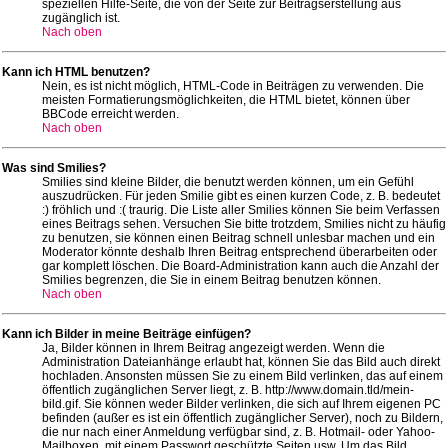
speziellen Hilfe-Seite, die von der Seite zur Beitragserstellung aus
zugänglich ist.
Nach oben
Kann ich HTML benutzen?
Nein, es ist nicht möglich, HTML-Code in Beiträgen zu verwenden. Die
meisten Formatierungsmöglichkeiten, die HTML bietet, können über
BBCode erreicht werden.
Nach oben
Was sind Smilies?
Smilies sind kleine Bilder, die benutzt werden können, um ein Gefühl
auszudrücken. Für jeden Smilie gibt es einen kurzen Code, z. B. bedeutet
:) fröhlich und :( traurig. Die Liste aller Smilies können Sie beim Verfassen
eines Beitrags sehen. Versuchen Sie bitte trotzdem, Smilies nicht zu häufig
zu benutzen, sie können einen Beitrag schnell unlesbar machen und ein
Moderator könnte deshalb Ihren Beitrag entsprechend überarbeiten oder
gar komplett löschen. Die Board-Administration kann auch die Anzahl der
Smilies begrenzen, die Sie in einem Beitrag benutzen können.
Nach oben
Kann ich Bilder in meine Beiträge einfügen?
Ja, Bilder können in Ihrem Beitrag angezeigt werden. Wenn die
Administration Dateianhänge erlaubt hat, können Sie das Bild auch direkt
hochladen. Ansonsten müssen Sie zu einem Bild verlinken, das auf einem
öffentlich zugänglichen Server liegt, z. B. http://www.domain.tld/mein-
bild.gif. Sie können weder Bilder verlinken, die sich auf Ihrem eigenen PC
befinden (außer es ist ein öffentlich zugänglicher Server), noch zu Bildern,
die nur nach einer Anmeldung verfügbar sind, z. B. Hotmail- oder Yahoo-
Mailboxen, mit einem Passwort geschützte Seiten usw. Um das Bild