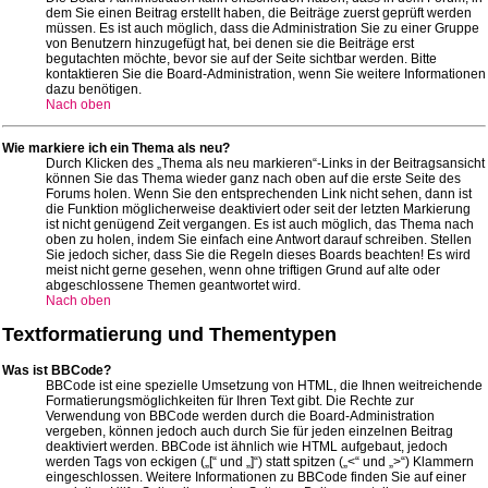
dem Sie einen Beitrag erstellt haben, die Beiträge zuerst geprüft werden
müssen. Es ist auch möglich, dass die Administration Sie zu einer Gruppe
von Benutzern hinzugefügt hat, bei denen sie die Beiträge erst
begutachten möchte, bevor sie auf der Seite sichtbar werden. Bitte
kontaktieren Sie die Board-Administration, wenn Sie weitere Informationen
dazu benötigen.
Nach oben
Wie markiere ich ein Thema als neu?
Durch Klicken des „Thema als neu markieren“-Links in der Beitragsansicht
können Sie das Thema wieder ganz nach oben auf die erste Seite des
Forums holen. Wenn Sie den entsprechenden Link nicht sehen, dann ist
die Funktion möglicherweise deaktiviert oder seit der letzten Markierung
ist nicht genügend Zeit vergangen. Es ist auch möglich, das Thema nach
oben zu holen, indem Sie einfach eine Antwort darauf schreiben. Stellen
Sie jedoch sicher, dass Sie die Regeln dieses Boards beachten! Es wird
meist nicht gerne gesehen, wenn ohne triftigen Grund auf alte oder
abgeschlossene Themen geantwortet wird.
Nach oben
Textformatierung und Thementypen
Was ist BBCode?
BBCode ist eine spezielle Umsetzung von HTML, die Ihnen weitreichende
Formatierungsmöglichkeiten für Ihren Text gibt. Die Rechte zur
Verwendung von BBCode werden durch die Board-Administration
vergeben, können jedoch auch durch Sie für jeden einzelnen Beitrag
deaktiviert werden. BBCode ist ähnlich wie HTML aufgebaut, jedoch
werden Tags von eckigen („[“ und „]“) statt spitzen („<“ und „>“) Klammern
eingeschlossen. Weitere Informationen zu BBCode finden Sie auf einer