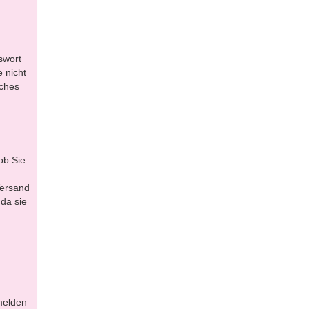
swort
 nicht
lches
ob Sie
Versand
da sie
melden