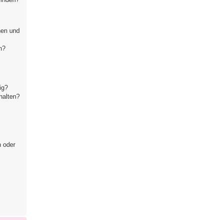
hen und
n?
ig?
halten?
n oder