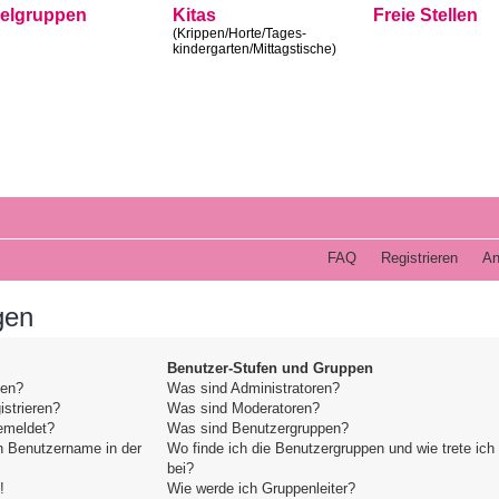
ielgruppen
Kitas
Freie Stellen
(Krippen/Horte/Tages-
kindergarten/Mittagstische)
FAQ
Registrieren
An
gen
Benutzer-Stufen und Gruppen
den?
Was sind Administratoren?
strieren?
Was sind Moderatoren?
emeldet?
Was sind Benutzergruppen?
n Benutzername in der
Wo finde ich die Benutzergruppen und wie trete ich
bei?
!
Wie werde ich Gruppenleiter?