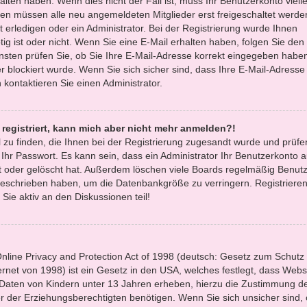
lten haben. Wenn dies nicht der Fall ist, muss Ihr Benutzerkonto vielle
oren müssen alle neu angemeldeten Mitglieder erst freigeschaltet werde
 erledigen oder ein Administrator. Bei der Registrierung wurde Ihnen
ötig ist oder nicht. Wenn Sie eine E-Mail erhalten haben, folgen Sie den 
sten prüfen Sie, ob Sie Ihre E-Mail-Adresse korrekt eingegeben habe
r blockiert wurde. Wenn Sie sich sicher sind, dass Ihre E-Mail-Adresse
kontaktieren Sie einen Administrator.
t registriert, kann mich aber nicht mehr anmelden?!
l zu finden, die Ihnen bei der Registrierung zugesandt wurde und prüfe
r Passwort. Es kann sein, dass ein Administrator Ihr Benutzerkonto 
 oder gelöscht hat. Außerdem löschen viele Boards regelmäßig Benutze
 geschrieben haben, um die Datenbankgröße zu verringern. Registrieren
Sie aktiv an den Diskussionen teil!
line Privacy and Protection Act of 1998 (deutsch: Gesetz zum Schutz
ernet von 1998) ist ein Gesetz in den USA, welches festlegt, dass Websi
 Daten von Kindern unter 13 Jahren erheben, hierzu die Zustimmung d
 der Erziehungsberechtigten benötigen. Wenn Sie sich unsicher sind,