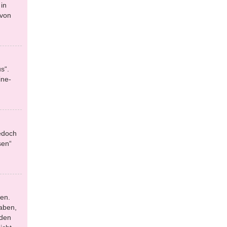
in
 von
s“.
ine-
jedoch
sen“
en.
aben,
 den