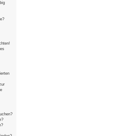
big
te?
chten!
ses
ierten
zur
se
suchen?
e?
e?
finden?