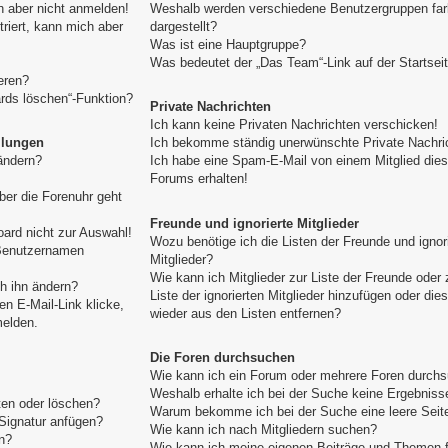
h aber nicht anmelden!
Weshalb werden verschiedene Benutzergruppen far
triert, kann mich aber
dargestellt?
Was ist eine Hauptgruppe?
Was bedeutet der „Das Team“-Link auf der Startsei
eren?
ards löschen“-Funktion?
Private Nachrichten
Ich kann keine Privaten Nachrichten verschicken!
llungen
Ich bekomme ständig unerwünschte Private Nachri
ändern?
Ich habe eine Spam-E-Mail von einem Mitglied die
Forums erhalten!
aber die Forenuhr geht
Freunde und ignorierte Mitglieder
ard nicht zur Auswahl!
Wozu benötige ich die Listen der Freunde und ignor
 Benutzernamen
Mitglieder?
Wie kann ich Mitglieder zur Liste der Freunde oder 
h ihn ändern?
Liste der ignorierten Mitglieder hinzufügen oder die
n E-Mail-Link klicke,
wieder aus den Listen entfernen?
melden.
Die Foren durchsuchen
Wie kann ich ein Forum oder mehrere Foren durch
Weshalb erhalte ich bei der Suche keine Ergebniss
ten oder löschen?
Warum bekomme ich bei der Suche eine leere Seit
Signatur anfügen?
Wie kann ich nach Mitgliedern suchen?
n?
Wie kann ich meine eigenen Beiträge und Themen 