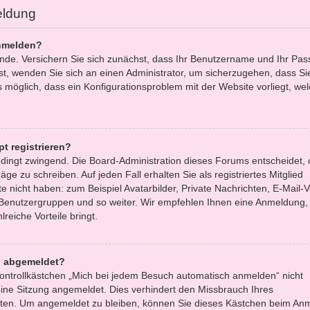
eldung
nmelden?
ünde. Versichern Sie sich zunächst, dass Ihr Benutzername und Ihr Pas
 ist, wenden Sie sich an einen Administrator, um sicherzugehen, dass Sie
s möglich, dass ein Konfigurationsproblem mit der Website vorliegt, we
t registrieren?
bedingt zwingend. Die Board-Administration dieses Forums entscheidet, 
äge zu schreiben. Auf jeden Fall erhalten Sie als registriertes Mitglied
e nicht haben: zum Beispiel Avatarbilder, Private Nachrichten, E-Mail-
zu Benutzergruppen und so weiter. Wir empfehlen Ihnen eine Anmeldung, 
lreiche Vorteile bringt.
h abgemeldet?
ntrollkästchen „Mich bei jedem Besuch automatisch anmelden“ nicht
ine Sitzung angemeldet. Dies verhindert den Missbrauch Ihres
tten. Um angemeldet zu bleiben, können Sie dieses Kästchen beim An