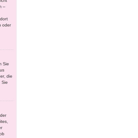
icht
n –
dort
n oder
n Sie
aus
r, die
 Sie
 der
tes,
er
 ob