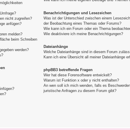
möglichkeiten
Benachrichtigungen und Lesezeichen
e Umfrage?
Was ist der Unterschied zwischen einem Lesezeic
n nicht zugreifen?
der Beobachtung eines Themas oder Forums?
nge anfügen?
Wie kann ich ein Forum oder ein Thema beobachte
Wie deaktiviere ich meine Benachrichtigungen?
toren melden?
tfläche beim Schreiben
Dateianhänge
igegeben werden?
Welche Dateianhänge sind in diesem Forum zuläss
u?
Kann ich eine Übersicht all meiner Dateianhänge er
pen
phpBB3 betreffende Fragen
Wer hat diese Forensoftware entwickelt?
Warum ist Funktion x oder y nicht enthalten?
An wen soll ich mich wenden, falls es Beschwerde
einfügen?
juristische Anfragen zu diesem Forum gibt?
gen?