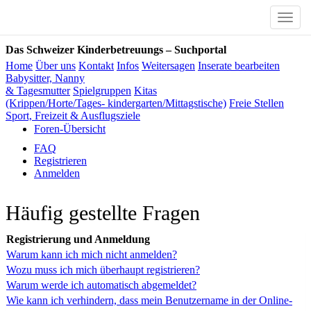
Toggle
naviga
Das Schweizer Kinderbetreuungs – Suchportal
Home
Über uns
Kontakt
Infos
Weitersagen
Inserate bearbeiten
Babysitter, Nanny
& Tagesmutter
Spielgruppen
Kitas
(Krippen/Horte/Tages- kindergarten/Mittagstische)
Freie Stellen
Sport, Freizeit & Ausflugsziele
Foren-Übersicht
FAQ
Registrieren
Anmelden
Häufig gestellte Fragen
Registrierung und Anmeldung
Warum kann ich mich nicht anmelden?
Wozu muss ich mich überhaupt registrieren?
Warum werde ich automatisch abgemeldet?
Wie kann ich verhindern, dass mein Benutzername in der Online-