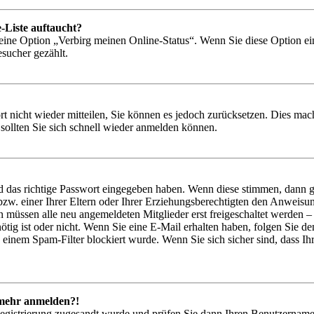
-Liste auftaucht?
 eine Option „Verbirg meinen Online-Status“. Wenn Sie diese Option ei
esucher gezählt.
rt nicht wieder mitteilen, Sie können es jedoch zurücksetzen. Dies ma
ollten Sie sich schnell wieder anmelden können.
nd das richtige Passwort eingegeben haben. Wenn diese stimmen, dann 
bzw. einer Ihrer Eltern oder Ihrer Erziehungsberechtigten den Anweisung
en müssen alle neu angemeldeten Mitglieder erst freigeschaltet werden –
nötig ist oder nicht. Wenn Sie eine E-Mail erhalten haben, folgen Sie 
einem Spam-Filter blockiert wurde. Wenn Sie sich sicher sind, dass Ih
t mehr anmelden?!
 Registrierung zugesandt wurde und prüfen Sie dann Ihren Benutzernamen