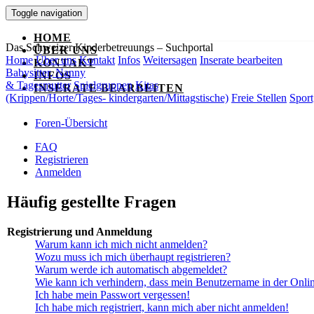
Toggle navigation
HOME
Das Schweizer Kinderbetreuungs – Suchportal
ÜBER UNS
Home
Über uns
Kontakt
Infos
Weitersagen
Inserate bearbeiten
KONTAKT
Babysitter, Nanny
INFOS
& Tagesmutter
Spielgruppen
Kitas
INSERATE BEARBEITEN
(Krippen/Horte/Tages- kindergarten/Mittagstische)
Freie Stellen
Sport
Foren-Übersicht
FAQ
Registrieren
Anmelden
Häufig gestellte Fragen
Registrierung und Anmeldung
Warum kann ich mich nicht anmelden?
Wozu muss ich mich überhaupt registrieren?
Warum werde ich automatisch abgemeldet?
Wie kann ich verhindern, dass mein Benutzername in der Onlin
Ich habe mein Passwort vergessen!
Ich habe mich registriert, kann mich aber nicht anmelden!