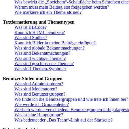
Was bewirkt die „Speichern“-Schaltfläche beim Schreiben eine
Warum muss mein Beitrag erst freigegeben werden?
Wie markiere ich ein Thema als neu?
Textformatierung und Thementypen
Was ist BBCode?
Kann ich HTML benutzen?
Was sind Smilies?
Kann ich Bilder in meine Beiträge einfügen?
Was sind globale Bekanntmachungen?
Was sind Bekanntmachungen?
Was sind wichtige Themen?
Was sind geschlossene Themen?
Was sind Themen-Symbole?
Benutzer-Stufen und Gruppen
Was sind Administratoren?
Was sind Moderatoren?
Was sind Benutzergruppen?
Wo finde ich die Benutzergruppen und wie trete ich ihnen bei?
Wie werde ich Gruppenleiter?
Weshalb werden verschiedene Benutzergruppen farbig dargeste
Was ist eine Hauptgruppe?
Was bedeutet der „Das Team“-Link auf der Startseite?