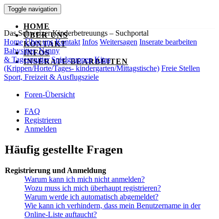
Toggle navigation
HOME
Das Schweizer Kinderbetreuungs – Suchportal
ÜBER UNS
Home
Über uns
Kontakt
Infos
Weitersagen
Inserate bearbeiten
KONTAKT
Babysitter, Nanny
INFOS
& Tagesmutter
Spielgruppen
Kitas
INSERATE BEARBEITEN
(Krippen/Horte/Tages- kindergarten/Mittagstische)
Freie Stellen
Sport, Freizeit & Ausflugsziele
Foren-Übersicht
FAQ
Registrieren
Anmelden
Häufig gestellte Fragen
Registrierung und Anmeldung
Warum kann ich mich nicht anmelden?
Wozu muss ich mich überhaupt registrieren?
Warum werde ich automatisch abgemeldet?
Wie kann ich verhindern, dass mein Benutzername in der
Online-Liste auftaucht?