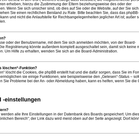
ren erheben, hierzu die Zustimmung der Eltern beziehungsweise des oder der
n. Wenn Sie sich unsicher sind, ob dies auf Sie oder die Website, auf der Sie sich
t, ziehen Sie einen rechtlichen Beistand zu Rate. Bitte beachten Sie, dass das phpB
ann und nicht die Anlaufstelle für Rechtsangelegenheiten jeglicher Art ist; außer 
den.
en?
esse oder der Benutzername, mit dem Sie sich anmelden möchten, von der Board-
 Die Registrierung könnte außerdem komplett ausgeschaltet sein, damit sich keine
 Um Hilfe zu erhalten, wenden Sie sich an die Board-Administration.
s löschen“-Funktion?
n“ löscht die Cookies, die phpBB erstellt hat und die dafür sorgen, dass Sie im Fo
rmöglichen sie einige Funktionen, wie beispielsweise den „Gelesen“-Status – sof
Wenn Sie Probleme bei der An- oder Abmeldung haben, kann es helfen, wenn Sie die
 -einstellungen
dern?
, werden alle Ihre Einstellungen in der Datenbank des Boards gespeichert. Um die
nlichen Bereich“; der Link dazu wird meist oben auf der Seite angezeigt. Dort kön