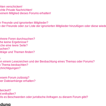
hten verschicken!
hte Private Nachrichten!
einem Mitglied dieses Forums erhalten!
r Freunde und ignorierten Mitglieder?
te der Freunde oder zur Liste der ignorierten Mitglieder hinzufügen oder diese wied
ehrere Foren durchsuchen?
che keine Ergebnisse?
he eine leere Seite?
 suchen?
iträge und Themen finden?
n
hen einem Lesezeichen und der Beobachtung eines Themas oder Forums?
in Thema beobachten?
chrichtigungen?
iesem Forum zulässig?
iner Dateianhänge erhalten?
twickelt?
ht enthalten?
alls es Beschwerden oder juristische Anfragen zu diesem Forum gibt?
ldung