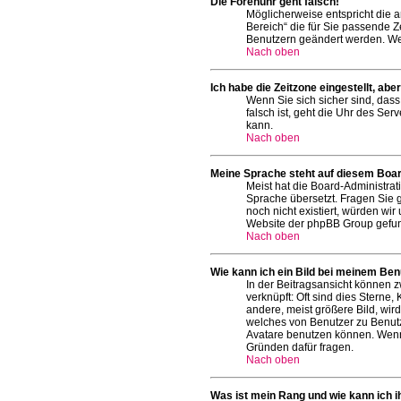
Die Forenuhr geht falsch!
Möglicherweise entspricht die an
Bereich“ die für Sie passende Ze
Benutzern geändert werden. Wenn 
Nach oben
Ich habe die Zeitzone eingestellt, ab
Wenn Sie sich sicher sind, dass
falsch ist, geht die Uhr des Ser
kann.
Nach oben
Meine Sprache steht auf diesem Boar
Meist hat die Board-Administrat
Sprache übersetzt. Fragen Sie gg
noch nicht existiert, würden wi
Website der phpBB Group gefun
Nach oben
Wie kann ich ein Bild bei meinem Be
In der Beitragsansicht können z
verknüpft: Oft sind dies Sterne
andere, meist größere Bild, wird
welches von Benutzer zu Benutz
Avatare benutzen können. Wenn 
Gründen dafür fragen.
Nach oben
Was ist mein Rang und wie kann ich 