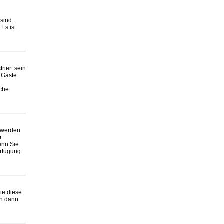
sind.
Es ist
riert sein
e Gäste
iche
 werden
m
enn Sie
erfügung
ie diese
en dann