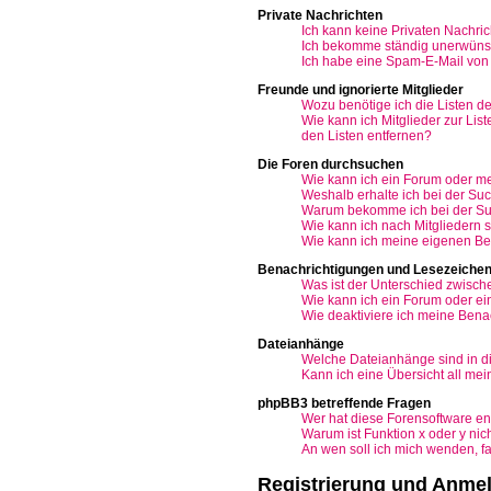
Private Nachrichten
Ich kann keine Privaten Nachric
Ich bekomme ständig unerwünsc
Ich habe eine Spam-E-Mail von 
Freunde und ignorierte Mitglieder
Wozu benötige ich die Listen de
Wie kann ich Mitglieder zur Lis
den Listen entfernen?
Die Foren durchsuchen
Wie kann ich ein Forum oder m
Weshalb erhalte ich bei der Su
Warum bekomme ich bei der Suc
Wie kann ich nach Mitgliedern
Wie kann ich meine eigenen Be
Benachrichtigungen und Lesezeiche
Was ist der Unterschied zwisc
Wie kann ich ein Forum oder e
Wie deaktiviere ich meine Bena
Dateianhänge
Welche Dateianhänge sind in d
Kann ich eine Übersicht all me
phpBB3 betreffende Fragen
Wer hat diese Forensoftware en
Warum ist Funktion x oder y nic
An wen soll ich mich wenden, f
Registrierung und Anme