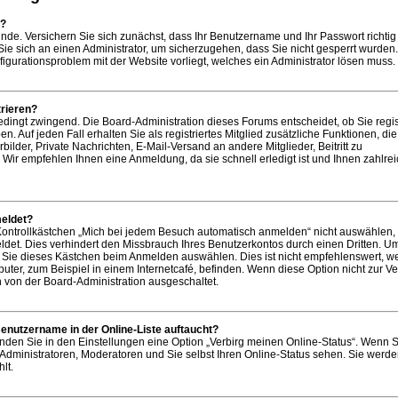
n?
ünde. Versichern Sie sich zunächst, dass Ihr Benutzername und Ihr Passwort richtig 
Sie sich an einen Administrator, um sicherzugehen, dass Sie nicht gesperrt wurden. 
figurationsproblem mit der Website vorliegt, welches ein Administrator lösen muss.
rieren?
bedingt zwingend. Die Board-Administration dieses Forums entscheidet, ob Sie regist
. Auf jeden Fall erhalten Sie als registriertes Mitglied zusätzliche Funktionen, di
bilder, Private Nachrichten, E-Mail-Versand an andere Mitglieder, Beitritt zu
Wir empfehlen Ihnen eine Anmeldung, da sie schnell erledigt ist und Ihnen zahlre
eldet?
ntrollkästchen „Mich bei jedem Besuch automatisch anmelden“ nicht auswählen,
ldet. Dies verhindert den Missbrauch Ihres Benutzerkontos durch einen Dritten. U
Sie dieses Kästchen beim Anmelden auswählen. Dies ist nicht empfehlenswert, w
uter, zum Beispiel in einem Internetcafé, befinden. Wenn diese Option nicht zur V
h von der Board-Administration ausgeschaltet.
enutzername in der Online-Liste auftaucht?
inden Sie in den Einstellungen eine Option „Verbirg meinen Online-Status“. Wenn S
 Administratoren, Moderatoren und Sie selbst Ihren Online-Status sehen. Sie werd
lt.