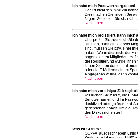
Ich habe mein Passwort vergessen!
Das ist nicht schlimm! Wir könn
Dies machen Sie, indem Sie auf
folgen. So sollten Sie sich sch
Nach oben
Ich habe mich registriert, kann mich 
Überprüfen Sie zuerst, ob Sie 
stimmen, dann gibt es zwei Mö
sind, müssen Sie bzw. einer Ihr
haben. Wenn dies nicht der Fall 
angemeldeten Mitglieder erst fr
der Registrierung wurde Ihnen mi
folgen Sie den dort enthaltene
oder die E-Mail von einem Spam-
eingegeben wurde, dann kontakt
Nach oben
Ich habe mich vor einiger Zeit regist
Versuchen Sie zuerst, die E-Mai
Benutzernamen und Ihr Passwort
deaktiviert oder gelöscht hat. 
geschrieben haben, um die Date
den Diskussionen teil!
Nach oben
Was ist COPPA?
COPPA, ausgeschrieben Child On
Kindern im Internet von 1998) i