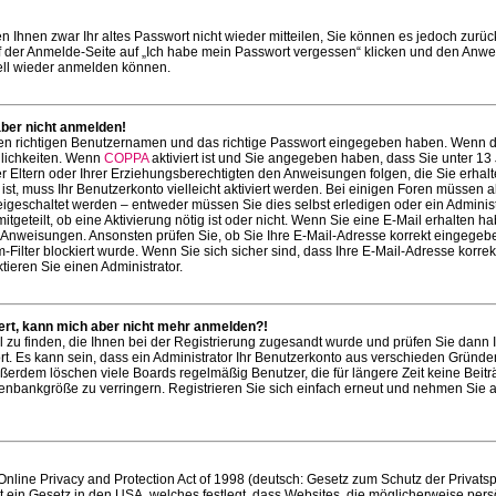
en Ihnen zwar Ihr altes Passwort nicht wieder mitteilen, Sie können es jedoch zurüc
 der Anmelde-Seite auf „Ich habe mein Passwort vergessen“ klicken und den Anw
nell wieder anmelden können.
aber nicht anmelden!
den richtigen Benutzernamen und das richtige Passwort eingegeben haben. Wenn 
glichkeiten. Wenn
COPPA
aktiviert ist und Sie angegeben haben, dass Sie unter 13 
er Eltern oder Ihrer Erziehungsberechtigten den Anweisungen folgen, die Sie erhal
ist, muss Ihr Benutzerkonto vielleicht aktiviert werden. Bei einigen Foren müssen a
eigeschaltet werden – entweder müssen Sie dies selbst erledigen oder ein Administr
tgeteilt, ob eine Aktivierung nötig ist oder nicht. Wenn Sie eine E-Mail erhalten h
n Anweisungen. Ansonsten prüfen Sie, ob Sie Ihre E-Mail-Adresse korrekt eingege
Filter blockiert wurde. Wenn Sie sich sicher sind, dass Ihre E-Mail-Adresse korrek
ieren Sie einen Administrator.
riert, kann mich aber nicht mehr anmelden?!
l zu finden, die Ihnen bei der Registrierung zugesandt wurde und prüfen Sie dann 
. Es kann sein, dass ein Administrator Ihr Benutzerkonto aus verschieden Gründe
Außerdem löschen viele Boards regelmäßig Benutzer, die für längere Zeit keine Beit
nbankgröße zu verringern. Registrieren Sie sich einfach erneut und nehmen Sie a
line Privacy and Protection Act of 1998 (deutsch: Gesetz zum Schutz der Privats
st ein Gesetz in den USA, welches festlegt, dass Websites, die möglicherweise pers