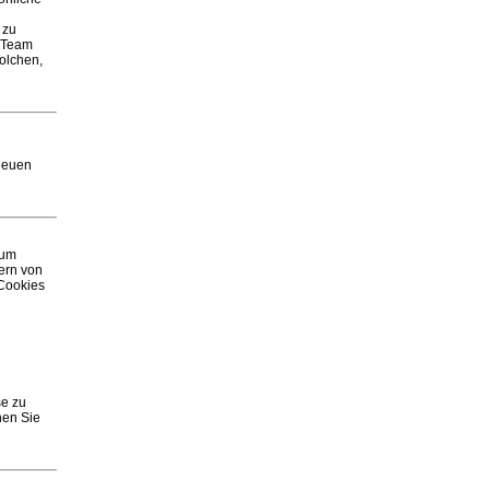
 zu
B-Team
solchen,
 neuen
rum
ern von
 Cookies
se zu
nen Sie