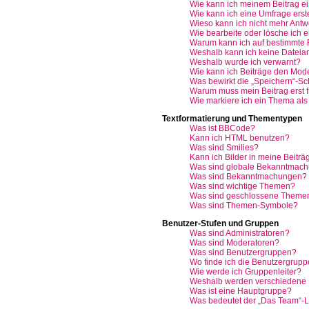
Wie kann ich meinem Beitrag e
Wie kann ich eine Umfrage erst
Wieso kann ich nicht mehr Antwo
Wie bearbeite oder lösche ich 
Warum kann ich auf bestimmte F
Weshalb kann ich keine Datei
Weshalb wurde ich verwarnt?
Wie kann ich Beiträge den Mod
Was bewirkt die „Speichern“-Sc
Warum muss mein Beitrag erst 
Wie markiere ich ein Thema als
Textformatierung und Thementypen
Was ist BBCode?
Kann ich HTML benutzen?
Was sind Smilies?
Kann ich Bilder in meine Beiträ
Was sind globale Bekanntmac
Was sind Bekanntmachungen?
Was sind wichtige Themen?
Was sind geschlossene Theme
Was sind Themen-Symbole?
Benutzer-Stufen und Gruppen
Was sind Administratoren?
Was sind Moderatoren?
Was sind Benutzergruppen?
Wo finde ich die Benutzergruppe
Wie werde ich Gruppenleiter?
Weshalb werden verschiedene B
Was ist eine Hauptgruppe?
Was bedeutet der „Das Team“-Lin