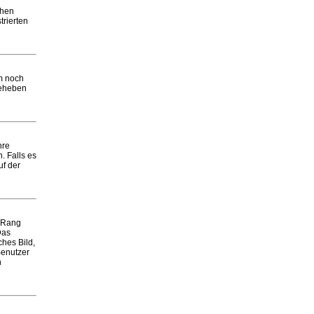
chen
trierten
em noch
beheben
hre
. Falls es
uf der
m Rang
Das
ches Bild,
Benutzer
n