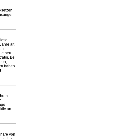
ksetzen.
eisungen
diese
Jahre alt
ten
lle neu
ator. Bei
aben,
ben haben
t
Ihren
n
räge
ktiv an
phäre von
önliche