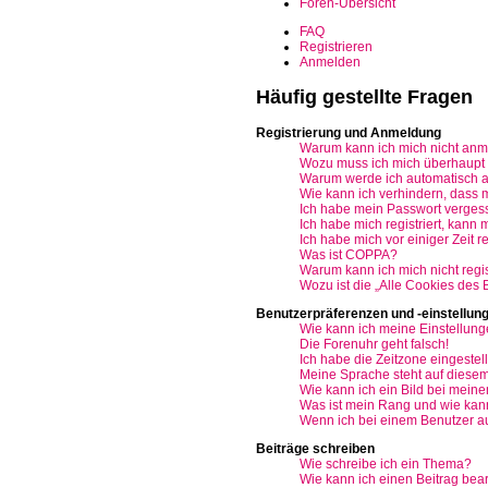
Foren-Übersicht
FAQ
Registrieren
Anmelden
Häufig gestellte Fragen
Registrierung und Anmeldung
Warum kann ich mich nicht an
Wozu muss ich mich überhaupt r
Warum werde ich automatisch 
Wie kann ich verhindern, dass 
Ich habe mein Passwort verges
Ich habe mich registriert, kann
Ich habe mich vor einiger Zeit r
Was ist COPPA?
Warum kann ich mich nicht regis
Wozu ist die „Alle Cookies des
Benutzerpräferenzen und -einstellun
Wie kann ich meine Einstellun
Die Forenuhr geht falsch!
Ich habe die Zeitzone eingestell
Meine Sprache steht auf diesem
Wie kann ich ein Bild bei mei
Was ist mein Rang und wie kann
Wenn ich bei einem Benutzer auf
Beiträge schreiben
Wie schreibe ich ein Thema?
Wie kann ich einen Beitrag bea