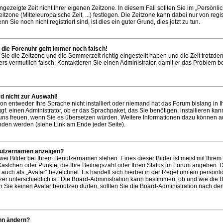
gezeigte Zeit nicht Ihrer eigenen Zeitzone. In diesem Fall sollten Sie im „Persönli
itzone (Mitteleuropäische Zeit, ...) festlegen. Die Zeitzone kann dabei nur von regis
Sie noch nicht registriert sind, ist dies ein guter Grund, dies jetzt zu tun.
er die Forenuhr geht immer noch falsch!
 Sie die Zeitzone und die Sommerzeit richtig eingestellt haben und die Zeit trotzd
vers vermutlich falsch. Kontaktieren Sie einen Administrator, damit er das Problem 
d nicht zur Auswahl!
ion entweder Ihre Sprache nicht installiert oder niemand hat das Forum bislang in I
f. einen Administrator, ob er das Sprachpaket, das Sie benötigen, installieren kann
r uns freuen, wenn Sie es übersetzen würden. Weitere Informationen dazu können a
den werden (siehe Link am Ende jeder Seite).
nutzernamen anzeigen?
wei Bilder bei Ihrem Benutzernamen stehen. Eines dieser Bilder ist meist mit Ihre
, Kästchen oder Punkte, die Ihre Beitragszahl oder Ihren Status im Forum angeben. 
 auch als „Avatar“ bezeichnet. Es handelt sich hierbei in der Regel um ein persönli
er unterschiedlich ist. Die Board-Administration kann bestimmen, ob und wie die 
Sie keinen Avatar benutzen dürfen, sollten Sie die Board-Administration nach de
ihn ändern?