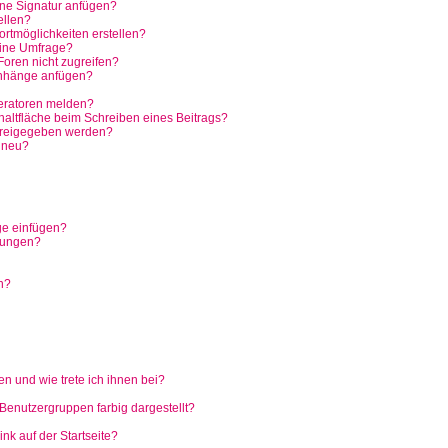
ine Signatur anfügen?
ellen?
rtmöglichkeiten erstellen?
eine Umfrage?
oren nicht zugreifen?
anhänge anfügen?
eratoren melden?
haltfläche beim Schreiben eines Beitrags?
freigegeben werden?
 neu?
ge einfügen?
hungen?
n?
n und wie trete ich ihnen bei?
enutzergruppen farbig dargestellt?
k auf der Startseite?