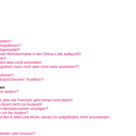
melden?
egistrieren?
abgemeldet?
mein Benutzername in der Online-Liste auftaucht?
sen!
 mich aber nicht anmelden!
egistriert, kann mich aber nicht mehr anmelden?!
trieren?
 Boards löschen“-Funktion?
gen
gen ändern?
t, aber die Forenuhr geht immer noch falsch!
 Board nicht zur Auswahl!
nem Benutzernamen anzeigen?
 ich ihn ändern?
 den E-Mail-Link klicke, werde ich aufgefordert, mich anzumelden.
rbeiten oder löschen?