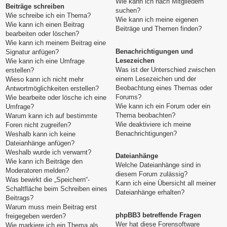
Wie kann ich nach Mitgliedern
Beiträge schreiben
suchen?
Wie schreibe ich ein Thema?
Wie kann ich meine eigenen
Wie kann ich einen Beitrag
Beiträge und Themen finden?
bearbeiten oder löschen?
Wie kann ich meinem Beitrag eine
Benachrichtigungen und
Signatur anfügen?
Lesezeichen
Wie kann ich eine Umfrage
Was ist der Unterschied zwischen
erstellen?
einem Lesezeichen und der
Wieso kann ich nicht mehr
Beobachtung eines Themas oder
Antwortmöglichkeiten erstellen?
Forums?
Wie bearbeite oder lösche ich eine
Wie kann ich ein Forum oder ein
Umfrage?
Thema beobachten?
Warum kann ich auf bestimmte
Wie deaktiviere ich meine
Foren nicht zugreifen?
Benachrichtigungen?
Weshalb kann ich keine
Dateianhänge anfügen?
Weshalb wurde ich verwarnt?
Dateianhänge
Wie kann ich Beiträge den
Welche Dateianhänge sind in
Moderatoren melden?
diesem Forum zulässig?
Was bewirkt die „Speichern“-
Kann ich eine Übersicht all meiner
Schaltfläche beim Schreiben eines
Dateianhänge erhalten?
Beitrags?
Warum muss mein Beitrag erst
phpBB3 betreffende Fragen
freigegeben werden?
Wer hat diese Forensoftware
Wie markiere ich ein Thema als