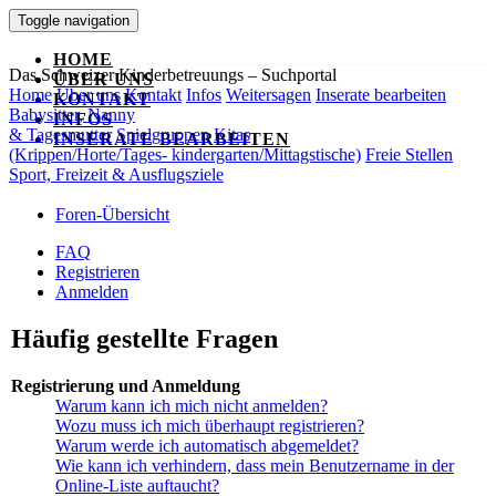
Toggle navigation
HOME
Das Schweizer Kinderbetreuungs – Suchportal
ÜBER UNS
Home
Über uns
Kontakt
Infos
Weitersagen
Inserate bearbeiten
KONTAKT
Babysitter, Nanny
INFOS
& Tagesmutter
Spielgruppen
Kitas
INSERATE BEARBEITEN
(Krippen/Horte/Tages- kindergarten/Mittagstische)
Freie Stellen
Sport, Freizeit & Ausflugsziele
Foren-Übersicht
FAQ
Registrieren
Anmelden
Häufig gestellte Fragen
Registrierung und Anmeldung
Warum kann ich mich nicht anmelden?
Wozu muss ich mich überhaupt registrieren?
Warum werde ich automatisch abgemeldet?
Wie kann ich verhindern, dass mein Benutzername in der
Online-Liste auftaucht?