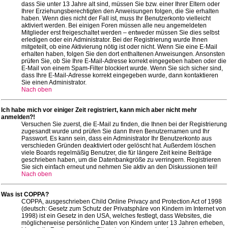
dass Sie unter 13 Jahre alt sind, müssen Sie bzw. einer Ihrer Eltern oder
Ihrer Erziehungsberechtigten den Anweisungen folgen, die Sie erhalten
haben. Wenn dies nicht der Fall ist, muss Ihr Benutzerkonto vielleicht
aktiviert werden. Bei einigen Foren müssen alle neu angemeldeten
Mitglieder erst freigeschaltet werden – entweder müssen Sie dies selbst
erledigen oder ein Administrator. Bei der Registrierung wurde Ihnen
mitgeteilt, ob eine Aktivierung nötig ist oder nicht. Wenn Sie eine E-Mail
erhalten haben, folgen Sie den dort enthaltenen Anweisungen. Ansonsten
prüfen Sie, ob Sie Ihre E-Mail-Adresse korrekt eingegeben haben oder die
E-Mail von einem Spam-Filter blockiert wurde. Wenn Sie sich sicher sind,
dass Ihre E-Mail-Adresse korrekt eingegeben wurde, dann kontaktieren
Sie einen Administrator.
Nach oben
Ich habe mich vor einiger Zeit registriert, kann mich aber nicht mehr
anmelden?!
Versuchen Sie zuerst, die E-Mail zu finden, die Ihnen bei der Registrierung
zugesandt wurde und prüfen Sie dann Ihren Benutzernamen und Ihr
Passwort. Es kann sein, dass ein Administrator Ihr Benutzerkonto aus
verschieden Gründen deaktiviert oder gelöscht hat. Außerdem löschen
viele Boards regelmäßig Benutzer, die für längere Zeit keine Beiträge
geschrieben haben, um die Datenbankgröße zu verringern. Registrieren
Sie sich einfach erneut und nehmen Sie aktiv an den Diskussionen teil!
Nach oben
Was ist COPPA?
COPPA, ausgeschrieben Child Online Privacy and Protection Act of 1998
(deutsch: Gesetz zum Schutz der Privatsphäre von Kindern im Internet von
1998) ist ein Gesetz in den USA, welches festlegt, dass Websites, die
möglicherweise persönliche Daten von Kindern unter 13 Jahren erheben,