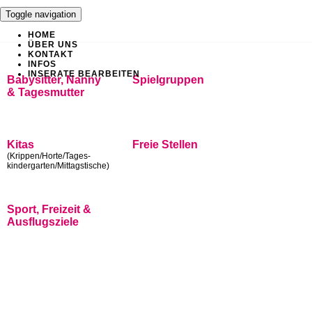
Toggle navigation
HOME
ÜBER UNS
KONTAKT
INFOS
INSERATE BEARBEITEN
Babysitter, Nanny
Spielgruppen
& Tagesmutter
Kitas
Freie Stellen
(Krippen/Horte/Tages-
kindergarten/Mittagstische)
Sport, Freizeit &
Ausflugsziele