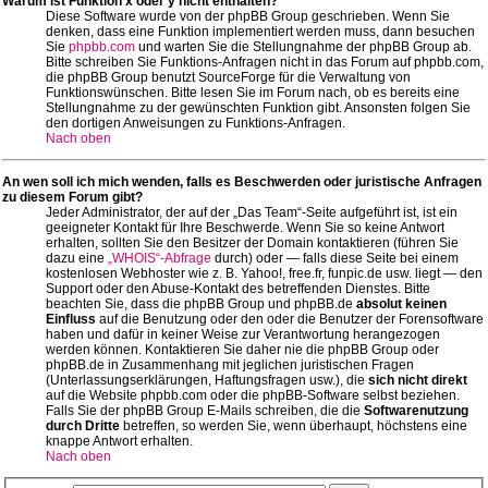
Warum ist Funktion x oder y nicht enthalten?
Diese Software wurde von der phpBB Group geschrieben. Wenn Sie
denken, dass eine Funktion implementiert werden muss, dann besuchen
Sie
phpbb.com
und warten Sie die Stellungnahme der phpBB Group ab.
Bitte schreiben Sie Funktions-Anfragen nicht in das Forum auf phpbb.com,
die phpBB Group benutzt SourceForge für die Verwaltung von
Funktionswünschen. Bitte lesen Sie im Forum nach, ob es bereits eine
Stellungnahme zu der gewünschten Funktion gibt. Ansonsten folgen Sie
den dortigen Anweisungen zu Funktions-Anfragen.
Nach oben
An wen soll ich mich wenden, falls es Beschwerden oder juristische Anfragen
zu diesem Forum gibt?
Jeder Administrator, der auf der „Das Team“-Seite aufgeführt ist, ist ein
geeigneter Kontakt für Ihre Beschwerde. Wenn Sie so keine Antwort
erhalten, sollten Sie den Besitzer der Domain kontaktieren (führen Sie
dazu eine
„WHOIS“-Abfrage
durch) oder — falls diese Seite bei einem
kostenlosen Webhoster wie z. B. Yahoo!, free.fr, funpic.de usw. liegt — den
Support oder den Abuse-Kontakt des betreffenden Dienstes. Bitte
beachten Sie, dass die phpBB Group und phpBB.de
absolut keinen
Einfluss
auf die Benutzung oder den oder die Benutzer der Forensoftware
haben und dafür in keiner Weise zur Verantwortung herangezogen
werden können. Kontaktieren Sie daher nie die phpBB Group oder
phpBB.de in Zusammenhang mit jeglichen juristischen Fragen
(Unterlassungserklärungen, Haftungsfragen usw.), die
sich nicht direkt
auf die Website phpbb.com oder die phpBB-Software selbst beziehen.
Falls Sie der phpBB Group E-Mails schreiben, die die
Softwarenutzung
durch Dritte
betreffen, so werden Sie, wenn überhaupt, höchstens eine
knappe Antwort erhalten.
Nach oben