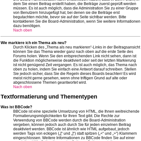
dem Sie einen Beitrag erstellt haben, die Beiträge zuerst geprüft werden
müssen. Es ist auch möglich, dass die Administration Sie zu einer Gruppe
von Benutzern hinzugefügt hat, bei denen sie die Beiträge erst
begutachten möchte, bevor sie auf der Seite sichtbar werden. Bitte
kontaktieren Sie die Board-Administration, wenn Sie weitere Informationen
dazu benötigen.
Nach oben
Wie markiere ich ein Thema als neu?
Durch Klicken des „Thema als neu markieren“-Links in der Beitragsansicht
können Sie das Thema wieder ganz nach oben auf die erste Seite des
Forums holen. Wenn Sie den entsprechenden Link nicht sehen, dann ist
die Funktion möglicherweise deaktiviert oder seit der letzten Markierung
ist nicht genügend Zeit vergangen. Es ist auch möglich, das Thema nach
oben zu holen, indem Sie einfach eine Antwort darauf schreiben. Stellen
Sie jedoch sicher, dass Sie die Regeln dieses Boards beachten! Es wird
meist nicht gerne gesehen, wenn ohne triftigen Grund auf alte oder
abgeschlossene Themen geantwortet wird.
Nach oben
Textformatierung und Thementypen
Was ist BBCode?
BBCode ist eine spezielle Umsetzung von HTML, die Ihnen weitreichende
Formatierungsmöglichkeiten für Ihren Text gibt. Die Rechte zur
Verwendung von BBCode werden durch die Board-Administration
vergeben, können jedoch auch durch Sie für jeden einzelnen Beitrag
deaktiviert werden. BBCode ist ähnlich wie HTML aufgebaut, jedoch
werden Tags von eckigen („[“ und „]“) statt spitzen („<“ und „>“) Klammern
eingeschlossen. Weitere Informationen zu BBCode finden Sie auf einer