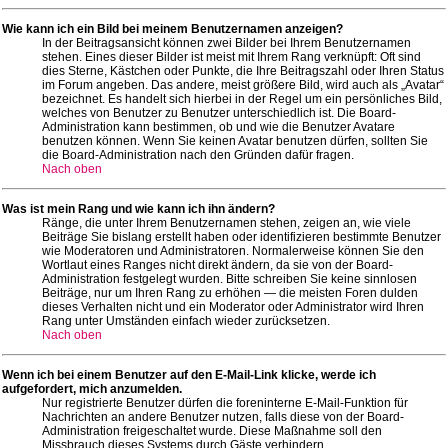
Wie kann ich ein Bild bei meinem Benutzernamen anzeigen?
In der Beitragsansicht können zwei Bilder bei Ihrem Benutzernamen
stehen. Eines dieser Bilder ist meist mit Ihrem Rang verknüpft: Oft sind
dies Sterne, Kästchen oder Punkte, die Ihre Beitragszahl oder Ihren Status
im Forum angeben. Das andere, meist größere Bild, wird auch als „Avatar“
bezeichnet. Es handelt sich hierbei in der Regel um ein persönliches Bild,
welches von Benutzer zu Benutzer unterschiedlich ist. Die Board-
Administration kann bestimmen, ob und wie die Benutzer Avatare
benutzen können. Wenn Sie keinen Avatar benutzen dürfen, sollten Sie
die Board-Administration nach den Gründen dafür fragen.
Nach oben
Was ist mein Rang und wie kann ich ihn ändern?
Ränge, die unter Ihrem Benutzernamen stehen, zeigen an, wie viele
Beiträge Sie bislang erstellt haben oder identifizieren bestimmte Benutzer
wie Moderatoren und Administratoren. Normalerweise können Sie den
Wortlaut eines Ranges nicht direkt ändern, da sie von der Board-
Administration festgelegt wurden. Bitte schreiben Sie keine sinnlosen
Beiträge, nur um Ihren Rang zu erhöhen — die meisten Foren dulden
dieses Verhalten nicht und ein Moderator oder Administrator wird Ihren
Rang unter Umständen einfach wieder zurücksetzen.
Nach oben
Wenn ich bei einem Benutzer auf den E-Mail-Link klicke, werde ich
aufgefordert, mich anzumelden.
Nur registrierte Benutzer dürfen die foreninterne E-Mail-Funktion für
Nachrichten an andere Benutzer nutzen, falls diese von der Board-
Administration freigeschaltet wurde. Diese Maßnahme soll den
Missbrauch dieses Systems durch Gäste verhindern.