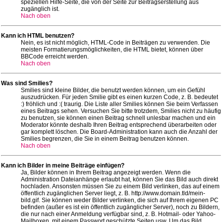
speziellen Hilfe-Seite, die von der Seite zur Beitragserstellung aus
zugänglich ist.
Nach oben
Kann ich HTML benutzen?
Nein, es ist nicht möglich, HTML-Code in Beiträgen zu verwenden. Die
meisten Formatierungsmöglichkeiten, die HTML bietet, können über
BBCode erreicht werden.
Nach oben
Was sind Smilies?
Smilies sind kleine Bilder, die benutzt werden können, um ein Gefühl
auszudrücken. Für jeden Smilie gibt es einen kurzen Code, z. B. bedeutet
:) fröhlich und :( traurig. Die Liste aller Smilies können Sie beim Verfassen
eines Beitrags sehen. Versuchen Sie bitte trotzdem, Smilies nicht zu häufig
zu benutzen, sie können einen Beitrag schnell unlesbar machen und ein
Moderator könnte deshalb Ihren Beitrag entsprechend überarbeiten oder
gar komplett löschen. Die Board-Administration kann auch die Anzahl der
Smilies begrenzen, die Sie in einem Beitrag benutzen können.
Nach oben
Kann ich Bilder in meine Beiträge einfügen?
Ja, Bilder können in Ihrem Beitrag angezeigt werden. Wenn die
Administration Dateianhänge erlaubt hat, können Sie das Bild auch direkt
hochladen. Ansonsten müssen Sie zu einem Bild verlinken, das auf einem
öffentlich zugänglichen Server liegt, z. B. http://www.domain.tld/mein-
bild.gif. Sie können weder Bilder verlinken, die sich auf Ihrem eigenen PC
befinden (außer es ist ein öffentlich zugänglicher Server), noch zu Bildern,
die nur nach einer Anmeldung verfügbar sind, z. B. Hotmail- oder Yahoo-
Mailboxen, mit einem Passwort geschützte Seiten usw. Um das Bild