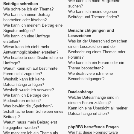
Wie kann ich nach Mitgliedern
Beiträge schreiben
suchen?
Wie schreibe ich ein Thema?
Wie kann ich meine eigenen
Wie kann ich einen Beitrag
Beiträge und Themen finden?
bearbeiten oder löschen?
Wie kann ich meinem Beitrag eine
Benachrichtigungen und
Signatur anfügen?
Lesezeichen
Wie kann ich eine Umfrage
Was ist der Unterschied zwischen
erstellen?
einem Lesezeichen und der
Wieso kann ich nicht mehr
Beobachtung eines Themas oder
Antwortmöglichkeiten erstellen?
Forums?
Wie bearbeite oder lösche ich eine
Wie kann ich ein Forum oder ein
Umfrage?
Thema beobachten?
Warum kann ich auf bestimmte
Wie deaktiviere ich meine
Foren nicht zugreifen?
Benachrichtigungen?
Weshalb kann ich keine
Dateianhänge anfügen?
Weshalb wurde ich verwarnt?
Dateianhänge
Wie kann ich Beiträge den
Welche Dateianhänge sind in
Moderatoren melden?
diesem Forum zulässig?
Was bewirkt die „Speichern“-
Kann ich eine Übersicht all meiner
Schaltfläche beim Schreiben eines
Dateianhänge erhalten?
Beitrags?
Warum muss mein Beitrag erst
phpBB3 betreffende Fragen
freigegeben werden?
Wer hat diese Forensoftware
Wie markiere ich ein Thema als