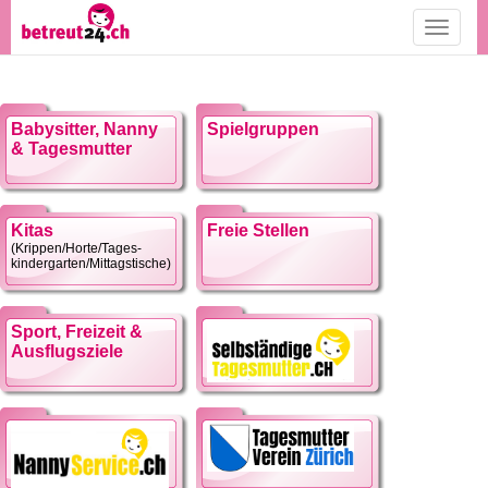
Toggle
navigati
Babysitter, Nanny
Spielgruppen
& Tagesmutter
Kitas
Freie Stellen
(Krippen/Horte/Tages-
kindergarten/Mittagstische)
Sport, Freizeit &
Ausflugsziele