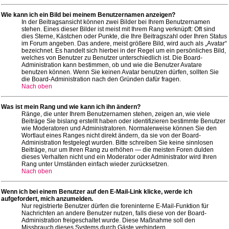
Wie kann ich ein Bild bei meinem Benutzernamen anzeigen?
In der Beitragsansicht können zwei Bilder bei Ihrem Benutzernamen
stehen. Eines dieser Bilder ist meist mit Ihrem Rang verknüpft: Oft sind
dies Sterne, Kästchen oder Punkte, die Ihre Beitragszahl oder Ihren Status
im Forum angeben. Das andere, meist größere Bild, wird auch als „Avatar“
bezeichnet. Es handelt sich hierbei in der Regel um ein persönliches Bild,
welches von Benutzer zu Benutzer unterschiedlich ist. Die Board-
Administration kann bestimmen, ob und wie die Benutzer Avatare
benutzen können. Wenn Sie keinen Avatar benutzen dürfen, sollten Sie
die Board-Administration nach den Gründen dafür fragen.
Nach oben
Was ist mein Rang und wie kann ich ihn ändern?
Ränge, die unter Ihrem Benutzernamen stehen, zeigen an, wie viele
Beiträge Sie bislang erstellt haben oder identifizieren bestimmte Benutzer
wie Moderatoren und Administratoren. Normalerweise können Sie den
Wortlaut eines Ranges nicht direkt ändern, da sie von der Board-
Administration festgelegt wurden. Bitte schreiben Sie keine sinnlosen
Beiträge, nur um Ihren Rang zu erhöhen — die meisten Foren dulden
dieses Verhalten nicht und ein Moderator oder Administrator wird Ihren
Rang unter Umständen einfach wieder zurücksetzen.
Nach oben
Wenn ich bei einem Benutzer auf den E-Mail-Link klicke, werde ich
aufgefordert, mich anzumelden.
Nur registrierte Benutzer dürfen die foreninterne E-Mail-Funktion für
Nachrichten an andere Benutzer nutzen, falls diese von der Board-
Administration freigeschaltet wurde. Diese Maßnahme soll den
Missbrauch dieses Systems durch Gäste verhindern.