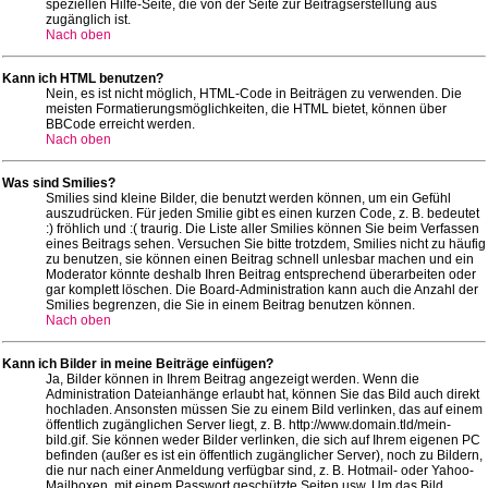
speziellen Hilfe-Seite, die von der Seite zur Beitragserstellung aus
zugänglich ist.
Nach oben
Kann ich HTML benutzen?
Nein, es ist nicht möglich, HTML-Code in Beiträgen zu verwenden. Die
meisten Formatierungsmöglichkeiten, die HTML bietet, können über
BBCode erreicht werden.
Nach oben
Was sind Smilies?
Smilies sind kleine Bilder, die benutzt werden können, um ein Gefühl
auszudrücken. Für jeden Smilie gibt es einen kurzen Code, z. B. bedeutet
:) fröhlich und :( traurig. Die Liste aller Smilies können Sie beim Verfassen
eines Beitrags sehen. Versuchen Sie bitte trotzdem, Smilies nicht zu häufig
zu benutzen, sie können einen Beitrag schnell unlesbar machen und ein
Moderator könnte deshalb Ihren Beitrag entsprechend überarbeiten oder
gar komplett löschen. Die Board-Administration kann auch die Anzahl der
Smilies begrenzen, die Sie in einem Beitrag benutzen können.
Nach oben
Kann ich Bilder in meine Beiträge einfügen?
Ja, Bilder können in Ihrem Beitrag angezeigt werden. Wenn die
Administration Dateianhänge erlaubt hat, können Sie das Bild auch direkt
hochladen. Ansonsten müssen Sie zu einem Bild verlinken, das auf einem
öffentlich zugänglichen Server liegt, z. B. http://www.domain.tld/mein-
bild.gif. Sie können weder Bilder verlinken, die sich auf Ihrem eigenen PC
befinden (außer es ist ein öffentlich zugänglicher Server), noch zu Bildern,
die nur nach einer Anmeldung verfügbar sind, z. B. Hotmail- oder Yahoo-
Mailboxen, mit einem Passwort geschützte Seiten usw. Um das Bild