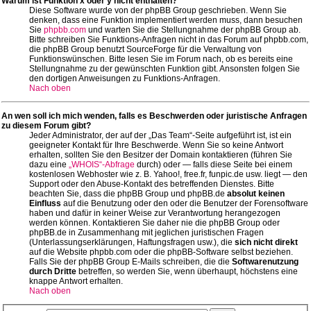
Warum ist Funktion x oder y nicht enthalten?
Diese Software wurde von der phpBB Group geschrieben. Wenn Sie
denken, dass eine Funktion implementiert werden muss, dann besuchen
Sie
phpbb.com
und warten Sie die Stellungnahme der phpBB Group ab.
Bitte schreiben Sie Funktions-Anfragen nicht in das Forum auf phpbb.com,
die phpBB Group benutzt SourceForge für die Verwaltung von
Funktionswünschen. Bitte lesen Sie im Forum nach, ob es bereits eine
Stellungnahme zu der gewünschten Funktion gibt. Ansonsten folgen Sie
den dortigen Anweisungen zu Funktions-Anfragen.
Nach oben
An wen soll ich mich wenden, falls es Beschwerden oder juristische Anfragen
zu diesem Forum gibt?
Jeder Administrator, der auf der „Das Team“-Seite aufgeführt ist, ist ein
geeigneter Kontakt für Ihre Beschwerde. Wenn Sie so keine Antwort
erhalten, sollten Sie den Besitzer der Domain kontaktieren (führen Sie
dazu eine
„WHOIS“-Abfrage
durch) oder — falls diese Seite bei einem
kostenlosen Webhoster wie z. B. Yahoo!, free.fr, funpic.de usw. liegt — den
Support oder den Abuse-Kontakt des betreffenden Dienstes. Bitte
beachten Sie, dass die phpBB Group und phpBB.de
absolut keinen
Einfluss
auf die Benutzung oder den oder die Benutzer der Forensoftware
haben und dafür in keiner Weise zur Verantwortung herangezogen
werden können. Kontaktieren Sie daher nie die phpBB Group oder
phpBB.de in Zusammenhang mit jeglichen juristischen Fragen
(Unterlassungserklärungen, Haftungsfragen usw.), die
sich nicht direkt
auf die Website phpbb.com oder die phpBB-Software selbst beziehen.
Falls Sie der phpBB Group E-Mails schreiben, die die
Softwarenutzung
durch Dritte
betreffen, so werden Sie, wenn überhaupt, höchstens eine
knappe Antwort erhalten.
Nach oben