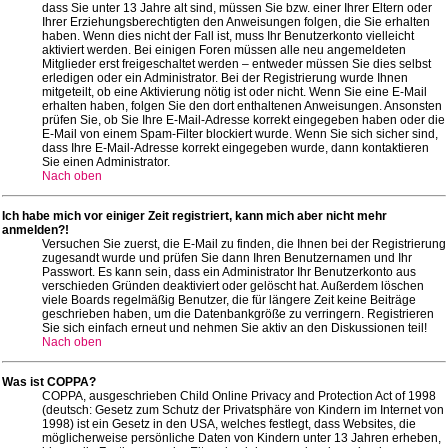
dass Sie unter 13 Jahre alt sind, müssen Sie bzw. einer Ihrer Eltern oder
Ihrer Erziehungsberechtigten den Anweisungen folgen, die Sie erhalten
haben. Wenn dies nicht der Fall ist, muss Ihr Benutzerkonto vielleicht
aktiviert werden. Bei einigen Foren müssen alle neu angemeldeten
Mitglieder erst freigeschaltet werden – entweder müssen Sie dies selbst
erledigen oder ein Administrator. Bei der Registrierung wurde Ihnen
mitgeteilt, ob eine Aktivierung nötig ist oder nicht. Wenn Sie eine E-Mail
erhalten haben, folgen Sie den dort enthaltenen Anweisungen. Ansonsten
prüfen Sie, ob Sie Ihre E-Mail-Adresse korrekt eingegeben haben oder die
E-Mail von einem Spam-Filter blockiert wurde. Wenn Sie sich sicher sind,
dass Ihre E-Mail-Adresse korrekt eingegeben wurde, dann kontaktieren
Sie einen Administrator.
Nach oben
Ich habe mich vor einiger Zeit registriert, kann mich aber nicht mehr
anmelden?!
Versuchen Sie zuerst, die E-Mail zu finden, die Ihnen bei der Registrierung
zugesandt wurde und prüfen Sie dann Ihren Benutzernamen und Ihr
Passwort. Es kann sein, dass ein Administrator Ihr Benutzerkonto aus
verschieden Gründen deaktiviert oder gelöscht hat. Außerdem löschen
viele Boards regelmäßig Benutzer, die für längere Zeit keine Beiträge
geschrieben haben, um die Datenbankgröße zu verringern. Registrieren
Sie sich einfach erneut und nehmen Sie aktiv an den Diskussionen teil!
Nach oben
Was ist COPPA?
COPPA, ausgeschrieben Child Online Privacy and Protection Act of 1998
(deutsch: Gesetz zum Schutz der Privatsphäre von Kindern im Internet von
1998) ist ein Gesetz in den USA, welches festlegt, dass Websites, die
möglicherweise persönliche Daten von Kindern unter 13 Jahren erheben,