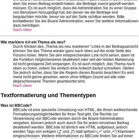
dem Sie einen Beitrag erstellt haben, die Beiträge zuerst geprüft werden
müssen. Es ist auch möglich, dass die Administration Sie zu einer Gruppe
von Benutzern hinzugefügt hat, bei denen sie die Beiträge erst
begutachten möchte, bevor sie auf der Seite sichtbar werden. Bitte
kontaktieren Sie die Board-Administration, wenn Sie weitere Informationen
dazu benötigen.
Nach oben
Wie markiere ich ein Thema als neu?
Durch Klicken des „Thema als neu markieren“-Links in der Beitragsansicht
können Sie das Thema wieder ganz nach oben auf die erste Seite des
Forums holen. Wenn Sie den entsprechenden Link nicht sehen, dann ist
die Funktion möglicherweise deaktiviert oder seit der letzten Markierung
ist nicht genügend Zeit vergangen. Es ist auch möglich, das Thema nach
oben zu holen, indem Sie einfach eine Antwort darauf schreiben. Stellen
Sie jedoch sicher, dass Sie die Regeln dieses Boards beachten! Es wird
meist nicht gerne gesehen, wenn ohne triftigen Grund auf alte oder
abgeschlossene Themen geantwortet wird.
Nach oben
Textformatierung und Thementypen
Was ist BBCode?
BBCode ist eine spezielle Umsetzung von HTML, die Ihnen weitreichende
Formatierungsmöglichkeiten für Ihren Text gibt. Die Rechte zur
Verwendung von BBCode werden durch die Board-Administration
vergeben, können jedoch auch durch Sie für jeden einzelnen Beitrag
deaktiviert werden. BBCode ist ähnlich wie HTML aufgebaut, jedoch
werden Tags von eckigen („[“ und „]“) statt spitzen („<“ und „>“) Klammern
eingeschlossen. Weitere Informationen zu BBCode finden Sie auf einer