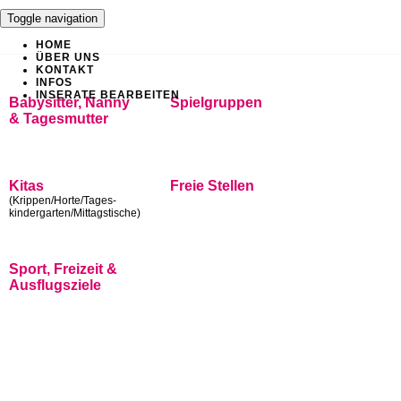
Toggle navigation
HOME
ÜBER UNS
KONTAKT
INFOS
INSERATE BEARBEITEN
Babysitter, Nanny
Spielgruppen
& Tagesmutter
Kitas
Freie Stellen
(Krippen/Horte/Tages-
kindergarten/Mittagstische)
Sport, Freizeit &
Ausflugsziele