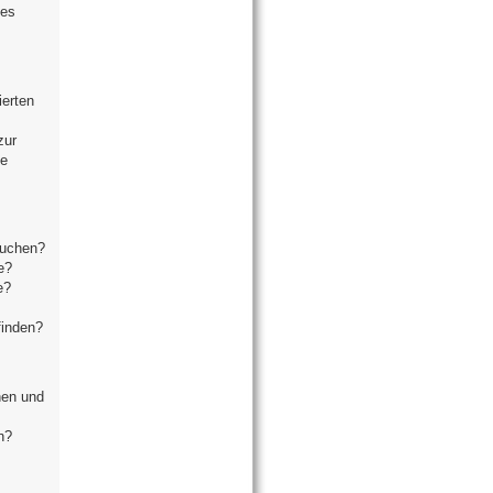
ses
ierten
zur
se
suchen?
e?
e?
finden?
hen und
n?