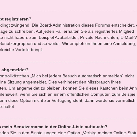
t registrieren?
bedingt zwingend. Die Board-Administration dieses Forums entscheidet, 
äge zu schreiben. Auf jeden Fall erhalten Sie als registriertes Mitglied
e nicht haben: zum Beispiel Avatarbilder, Private Nachrichten, E-Mail-
zu Benutzergruppen und so weiter. Wir empfehlen Ihnen eine Anmeldung, 
lreiche Vorteile bringt.
h abgemeldet?
ntrollkästchen „Mich bei jedem Besuch automatisch anmelden“ nicht
ine Sitzung angemeldet. Dies verhindert den Missbrauch Ihres
tten. Um angemeldet zu bleiben, können Sie dieses Kästchen beim An
hlenswert, wenn Sie sich an einem öffentlichen Computer, zum Beispiel 
enn diese Option nicht zur Verfügung steht, dann wurde sie vermutlich
chaltet.
s mein Benutzername in der Online-Liste auftaucht?
nden Sie in den Einstellungen eine Option „Verbirg meinen Online-Statu