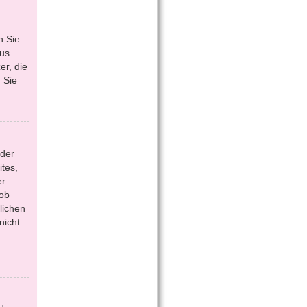
n Sie
aus
r, die
 Sie
 der
tes,
er
 ob
lichen
nicht