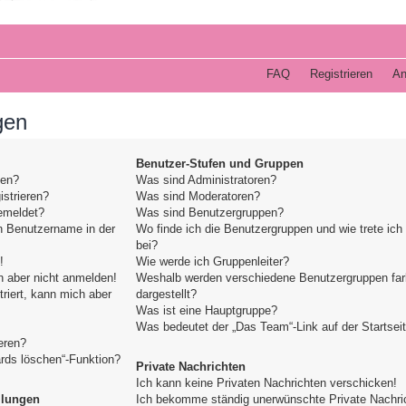
FAQ
Registrieren
An
gen
Benutzer-Stufen und Gruppen
den?
Was sind Administratoren?
strieren?
Was sind Moderatoren?
emeldet?
Was sind Benutzergruppen?
n Benutzername in der
Wo finde ich die Benutzergruppen und wie trete ich
bei?
!
Wie werde ich Gruppenleiter?
h aber nicht anmelden!
Weshalb werden verschiedene Benutzergruppen far
triert, kann mich aber
dargestellt?
Was ist eine Hauptgruppe?
Was bedeutet der „Das Team“-Link auf der Startsei
eren?
ards löschen“-Funktion?
Private Nachrichten
Ich kann keine Privaten Nachrichten verschicken!
llungen
Ich bekomme ständig unerwünschte Private Nachri