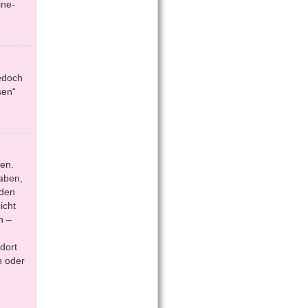
ine-
jedoch
sen“
en.
aben,
 den
icht
n –
dort
n oder