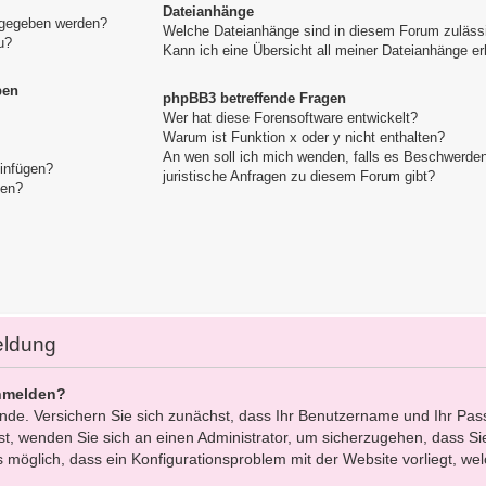
Dateianhänge
igegeben werden?
Welche Dateianhänge sind in diesem Forum zuläss
u?
Kann ich eine Übersicht all meiner Dateianhänge er
pen
phpBB3 betreffende Fragen
Wer hat diese Forensoftware entwickelt?
Warum ist Funktion x oder y nicht enthalten?
An wen soll ich mich wenden, falls es Beschwerde
einfügen?
juristische Anfragen zu diesem Forum gibt?
gen?
eldung
nmelden?
ünde. Versichern Sie sich zunächst, dass Ihr Benutzername und Ihr Pas
 ist, wenden Sie sich an einen Administrator, um sicherzugehen, dass Sie
s möglich, dass ein Konfigurationsproblem mit der Website vorliegt, we