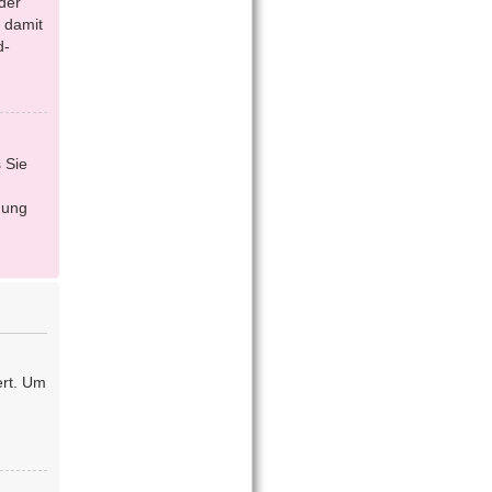
der
 damit
d-
 Sie
dung
ert. Um