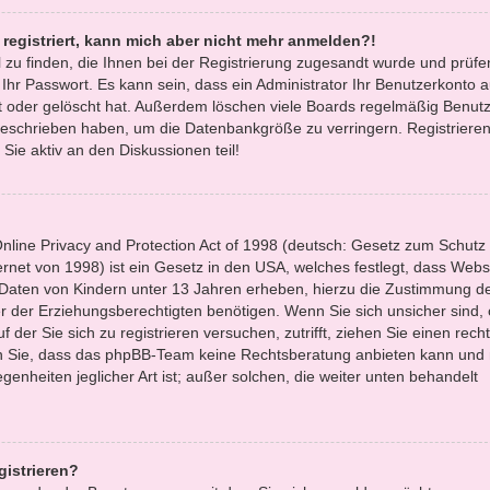
t registriert, kann mich aber nicht mehr anmelden?!
l zu finden, die Ihnen bei der Registrierung zugesandt wurde und prüfe
r Passwort. Es kann sein, dass ein Administrator Ihr Benutzerkonto 
 oder gelöscht hat. Außerdem löschen viele Boards regelmäßig Benutze
 geschrieben haben, um die Datenbankgröße zu verringern. Registrieren
Sie aktiv an den Diskussionen teil!
line Privacy and Protection Act of 1998 (deutsch: Gesetz zum Schutz
ernet von 1998) ist ein Gesetz in den USA, welches festlegt, dass Websi
 Daten von Kindern unter 13 Jahren erheben, hierzu die Zustimmung d
 der Erziehungsberechtigten benötigen. Wenn Sie sich unsicher sind,
f der Sie sich zu registrieren versuchen, zutrifft, ziehen Sie einen recht
en Sie, dass das phpBB-Team keine Rechtsberatung anbieten kann und 
egenheiten jeglicher Art ist; außer solchen, die weiter unten behandelt
gistrieren?