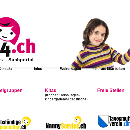
s – Suchportal
Kontakt
Infos
Weitersagen
Inserate bearbeiten
ielgruppen
Kitas
Freie Stellen
(Krippen/Horte/Tages-
kindergarten/Mittagstische)