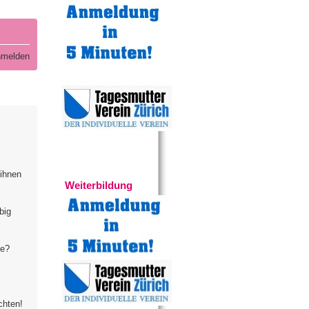
melden
Experten
 ihnen
Weiterbildung
big
te?
chten!