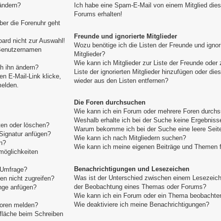
ändern?
Ich habe eine Spam-E-Mail von einem Mitglied die
Forums erhalten!
aber die Forenuhr geht
Freunde und ignorierte Mitglieder
ard nicht zur Auswahl!
Wozu benötige ich die Listen der Freunde und ignor
 Benutzernamen
Mitglieder?
Wie kann ich Mitglieder zur Liste der Freunde oder 
h ihn ändern?
Liste der ignorierten Mitglieder hinzufügen oder die
n E-Mail-Link klicke,
wieder aus den Listen entfernen?
melden.
Die Foren durchsuchen
Wie kann ich ein Forum oder mehrere Foren durch
Weshalb erhalte ich bei der Suche keine Ergebniss
ten oder löschen?
Warum bekomme ich bei der Suche eine leere Seit
Signatur anfügen?
Wie kann ich nach Mitgliedern suchen?
n?
Wie kann ich meine eigenen Beiträge und Themen 
möglichkeiten
Benachrichtigungen und Lesezeichen
e Umfrage?
Was ist der Unterschied zwischen einem Lesezeic
n nicht zugreifen?
der Beobachtung eines Themas oder Forums?
nge anfügen?
Wie kann ich ein Forum oder ein Thema beobachte
Wie deaktiviere ich meine Benachrichtigungen?
toren melden?
tfläche beim Schreiben