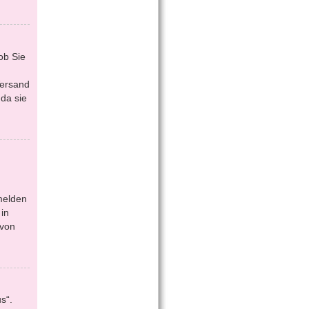
ob Sie
Versand
da sie
melden
in
 von
s“.