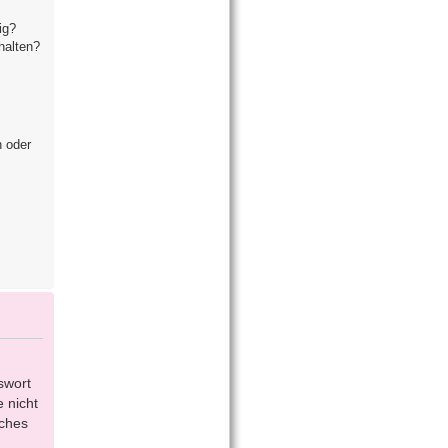
ig?
halten?
n oder
swort
 nicht
lches