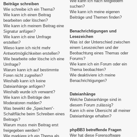
Wie kann ich nach Mitgliedern
Beiträge schreiben
suchen?
Wie schreibe ich ein Thema?
Wie kann ich meine eigenen
Wie kann ich einen Beitrag
Beiträge und Themen finden?
bearbeiten oder löschen?
Wie kann ich meinem Beitrag eine
Benachrichtigungen und
Signatur anfügen?
Lesezeichen
Wie kann ich eine Umfrage
Was ist der Unterschied zwischen
erstellen?
einem Lesezeichen und der
Wieso kann ich nicht mehr
Beobachtung eines Themas oder
Antwortmöglichkeiten erstellen?
Forums?
Wie bearbeite oder lösche ich eine
Wie kann ich ein Forum oder ein
Umfrage?
Thema beobachten?
Warum kann ich auf bestimmte
Wie deaktiviere ich meine
Foren nicht zugreifen?
Benachrichtigungen?
Weshalb kann ich keine
Dateianhänge anfügen?
Weshalb wurde ich verwarnt?
Dateianhänge
Wie kann ich Beiträge den
Welche Dateianhänge sind in
Moderatoren melden?
diesem Forum zulässig?
Was bewirkt die „Speichern“-
Kann ich eine Übersicht all meiner
Schaltfläche beim Schreiben eines
Dateianhänge erhalten?
Beitrags?
Warum muss mein Beitrag erst
phpBB3 betreffende Fragen
freigegeben werden?
Wer hat diese Forensoftware
Wie markiere ich ein Thema als