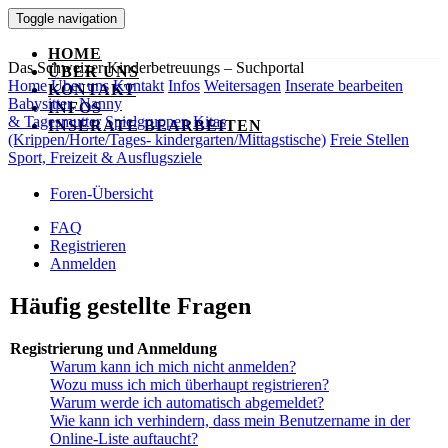
Toggle navigation
HOME
Das Schweizer Kinderbetreuungs – Suchportal
ÜBER UNS
Home
Über uns
Kontakt
Infos
Weitersagen
Inserate bearbeiten
KONTAKT
Babysitter, Nanny
INFOS
& Tagesmutter
Spielgruppen
Kitas
INSERATE BEARBEITEN
(Krippen/Horte/Tages- kindergarten/Mittagstische)
Freie Stellen
Sport, Freizeit & Ausflugsziele
Foren-Übersicht
FAQ
Registrieren
Anmelden
Häufig gestellte Fragen
Registrierung und Anmeldung
Warum kann ich mich nicht anmelden?
Wozu muss ich mich überhaupt registrieren?
Warum werde ich automatisch abgemeldet?
Wie kann ich verhindern, dass mein Benutzername in der
Online-Liste auftaucht?