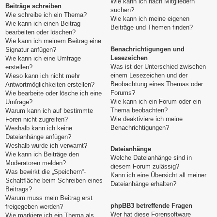
Wie kann ich nach Mitgliedern
Beiträge schreiben
suchen?
Wie schreibe ich ein Thema?
Wie kann ich meine eigenen
Wie kann ich einen Beitrag
Beiträge und Themen finden?
bearbeiten oder löschen?
Wie kann ich meinem Beitrag eine
Benachrichtigungen und
Signatur anfügen?
Lesezeichen
Wie kann ich eine Umfrage
Was ist der Unterschied zwischen
erstellen?
einem Lesezeichen und der
Wieso kann ich nicht mehr
Beobachtung eines Themas oder
Antwortmöglichkeiten erstellen?
Forums?
Wie bearbeite oder lösche ich eine
Wie kann ich ein Forum oder ein
Umfrage?
Thema beobachten?
Warum kann ich auf bestimmte
Wie deaktiviere ich meine
Foren nicht zugreifen?
Benachrichtigungen?
Weshalb kann ich keine
Dateianhänge anfügen?
Weshalb wurde ich verwarnt?
Dateianhänge
Wie kann ich Beiträge den
Welche Dateianhänge sind in
Moderatoren melden?
diesem Forum zulässig?
Was bewirkt die „Speichern“-
Kann ich eine Übersicht all meiner
Schaltfläche beim Schreiben eines
Dateianhänge erhalten?
Beitrags?
Warum muss mein Beitrag erst
phpBB3 betreffende Fragen
freigegeben werden?
Wer hat diese Forensoftware
Wie markiere ich ein Thema als