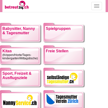
Toggle
navigati
Babysitter, Nanny
Spielgruppen
& Tagesmutter
Kitas
Freie Stellen
(Krippen/Horte/Tages-
kindergarten/Mittagstische)
Sport, Freizeit &
Ausflugsziele