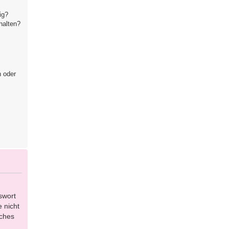
ig?
halten?
n oder
swort
 nicht
lches