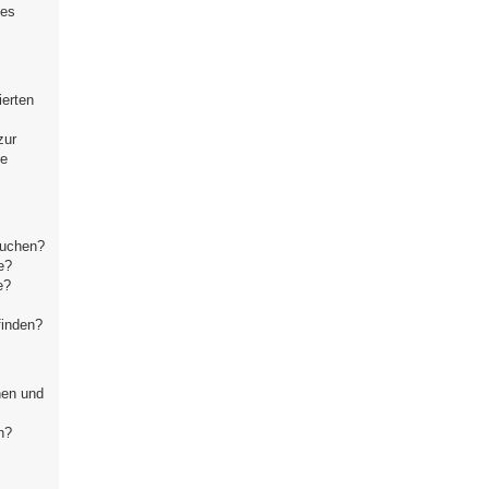
ses
ierten
zur
se
suchen?
e?
e?
finden?
hen und
n?