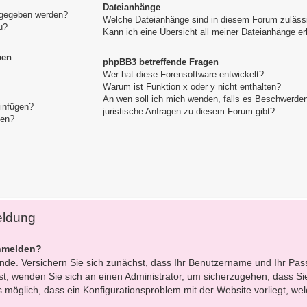
Dateianhänge
igegeben werden?
Welche Dateianhänge sind in diesem Forum zuläss
u?
Kann ich eine Übersicht all meiner Dateianhänge er
pen
phpBB3 betreffende Fragen
Wer hat diese Forensoftware entwickelt?
Warum ist Funktion x oder y nicht enthalten?
An wen soll ich mich wenden, falls es Beschwerde
einfügen?
juristische Anfragen zu diesem Forum gibt?
gen?
eldung
nmelden?
ünde. Versichern Sie sich zunächst, dass Ihr Benutzername und Ihr Pas
 ist, wenden Sie sich an einen Administrator, um sicherzugehen, dass Sie
s möglich, dass ein Konfigurationsproblem mit der Website vorliegt, we