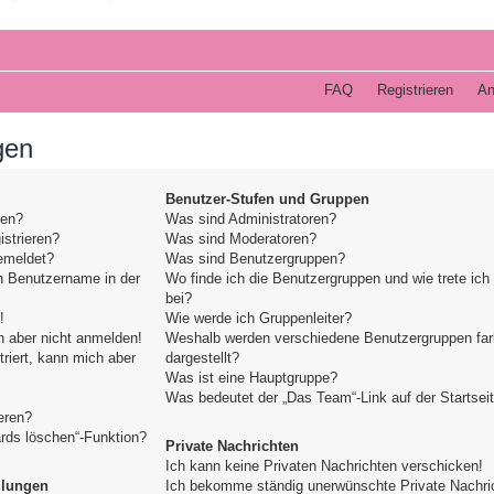
FAQ
Registrieren
An
gen
Benutzer-Stufen und Gruppen
den?
Was sind Administratoren?
strieren?
Was sind Moderatoren?
emeldet?
Was sind Benutzergruppen?
n Benutzername in der
Wo finde ich die Benutzergruppen und wie trete ich
bei?
!
Wie werde ich Gruppenleiter?
h aber nicht anmelden!
Weshalb werden verschiedene Benutzergruppen far
triert, kann mich aber
dargestellt?
Was ist eine Hauptgruppe?
Was bedeutet der „Das Team“-Link auf der Startsei
eren?
ards löschen“-Funktion?
Private Nachrichten
Ich kann keine Privaten Nachrichten verschicken!
llungen
Ich bekomme ständig unerwünschte Private Nachri