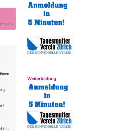
melden
Experten
 ihnen
Weiterbildung
big
te?
chten!