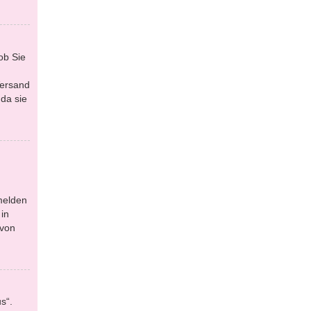
ob Sie
Versand
da sie
melden
in
 von
s“.