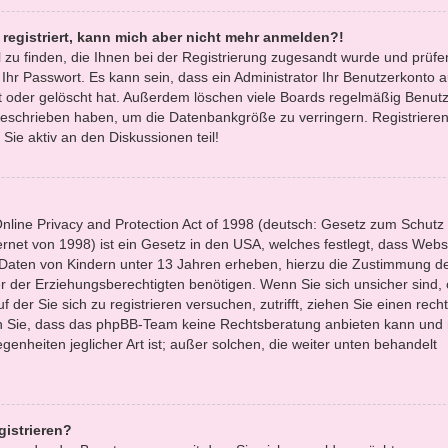
t registriert, kann mich aber nicht mehr anmelden?!
l zu finden, die Ihnen bei der Registrierung zugesandt wurde und prüfe
r Passwort. Es kann sein, dass ein Administrator Ihr Benutzerkonto 
 oder gelöscht hat. Außerdem löschen viele Boards regelmäßig Benutze
 geschrieben haben, um die Datenbankgröße zu verringern. Registrieren
Sie aktiv an den Diskussionen teil!
line Privacy and Protection Act of 1998 (deutsch: Gesetz zum Schutz
ernet von 1998) ist ein Gesetz in den USA, welches festlegt, dass Websi
 Daten von Kindern unter 13 Jahren erheben, hierzu die Zustimmung d
 der Erziehungsberechtigten benötigen. Wenn Sie sich unsicher sind,
f der Sie sich zu registrieren versuchen, zutrifft, ziehen Sie einen recht
en Sie, dass das phpBB-Team keine Rechtsberatung anbieten kann und 
egenheiten jeglicher Art ist; außer solchen, die weiter unten behandelt
gistrieren?