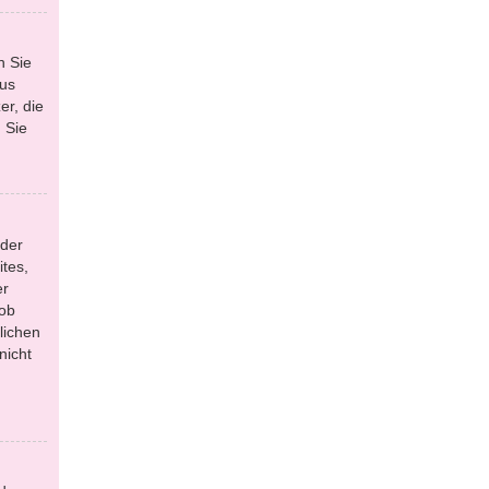
n Sie
aus
r, die
 Sie
 der
tes,
er
 ob
lichen
nicht