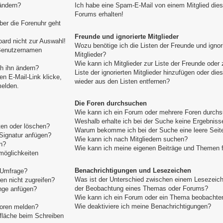
ändern?
Ich habe eine Spam-E-Mail von einem Mitglied die
Forums erhalten!
aber die Forenuhr geht
Freunde und ignorierte Mitglieder
ard nicht zur Auswahl!
Wozu benötige ich die Listen der Freunde und ignor
 Benutzernamen
Mitglieder?
Wie kann ich Mitglieder zur Liste der Freunde oder 
h ihn ändern?
Liste der ignorierten Mitglieder hinzufügen oder die
n E-Mail-Link klicke,
wieder aus den Listen entfernen?
melden.
Die Foren durchsuchen
Wie kann ich ein Forum oder mehrere Foren durch
Weshalb erhalte ich bei der Suche keine Ergebniss
ten oder löschen?
Warum bekomme ich bei der Suche eine leere Seit
Signatur anfügen?
Wie kann ich nach Mitgliedern suchen?
n?
Wie kann ich meine eigenen Beiträge und Themen 
möglichkeiten
Benachrichtigungen und Lesezeichen
e Umfrage?
Was ist der Unterschied zwischen einem Lesezeic
n nicht zugreifen?
der Beobachtung eines Themas oder Forums?
nge anfügen?
Wie kann ich ein Forum oder ein Thema beobachte
Wie deaktiviere ich meine Benachrichtigungen?
toren melden?
tfläche beim Schreiben