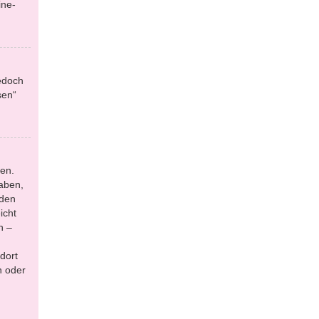
ine-
jedoch
sen“
en.
aben,
 den
icht
n –
dort
n oder