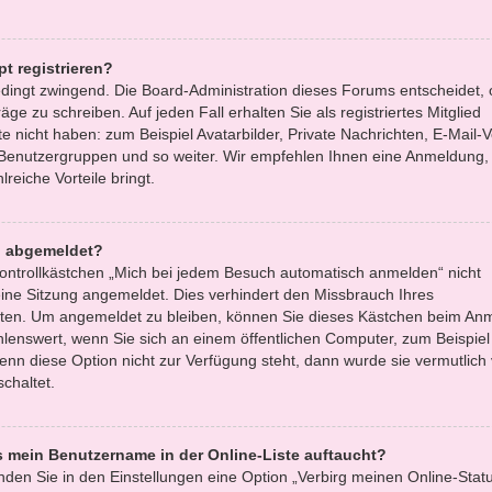
t registrieren?
bedingt zwingend. Die Board-Administration dieses Forums entscheidet, 
äge zu schreiben. Auf jeden Fall erhalten Sie als registriertes Mitglied
e nicht haben: zum Beispiel Avatarbilder, Private Nachrichten, E-Mail-
zu Benutzergruppen und so weiter. Wir empfehlen Ihnen eine Anmeldung, 
lreiche Vorteile bringt.
h abgemeldet?
ntrollkästchen „Mich bei jedem Besuch automatisch anmelden“ nicht
ine Sitzung angemeldet. Dies verhindert den Missbrauch Ihres
tten. Um angemeldet zu bleiben, können Sie dieses Kästchen beim An
hlenswert, wenn Sie sich an einem öffentlichen Computer, zum Beispiel 
enn diese Option nicht zur Verfügung steht, dann wurde sie vermutlich
chaltet.
s mein Benutzername in der Online-Liste auftaucht?
nden Sie in den Einstellungen eine Option „Verbirg meinen Online-Statu