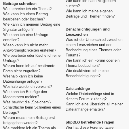
Wie kann ich nach Mitgliedern
Beiträge schreiben
suchen?
Wie schreibe ich ein Thema?
Wie kann ich meine eigenen
Wie kann ich einen Beitrag
Beiträge und Themen finden?
bearbeiten oder löschen?
Wie kann ich meinem Beitrag eine
Benachrichtigungen und
Signatur anfügen?
Lesezeichen
Wie kann ich eine Umfrage
Was ist der Unterschied zwischen
erstellen?
einem Lesezeichen und der
Wieso kann ich nicht mehr
Beobachtung eines Themas oder
Antwortmöglichkeiten erstellen?
Forums?
Wie bearbeite oder lösche ich eine
Wie kann ich ein Forum oder ein
Umfrage?
Thema beobachten?
Warum kann ich auf bestimmte
Wie deaktiviere ich meine
Foren nicht zugreifen?
Benachrichtigungen?
Weshalb kann ich keine
Dateianhänge anfügen?
Weshalb wurde ich verwarnt?
Dateianhänge
Wie kann ich Beiträge den
Welche Dateianhänge sind in
Moderatoren melden?
diesem Forum zulässig?
Was bewirkt die „Speichern“-
Kann ich eine Übersicht all meiner
Schaltfläche beim Schreiben eines
Dateianhänge erhalten?
Beitrags?
Warum muss mein Beitrag erst
phpBB3 betreffende Fragen
freigegeben werden?
Wer hat diese Forensoftware
Wie markiere ich ein Thema als