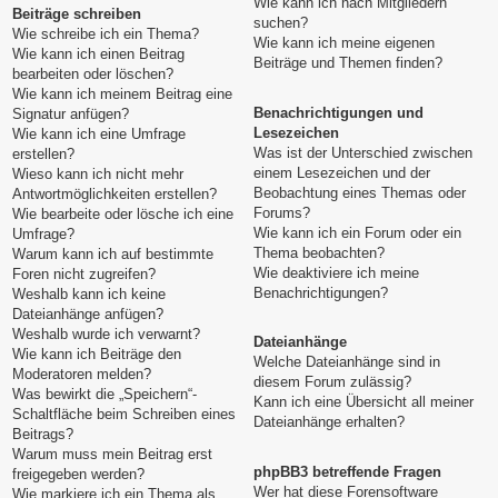
Wie kann ich nach Mitgliedern
Beiträge schreiben
suchen?
Wie schreibe ich ein Thema?
Wie kann ich meine eigenen
Wie kann ich einen Beitrag
Beiträge und Themen finden?
bearbeiten oder löschen?
Wie kann ich meinem Beitrag eine
Benachrichtigungen und
Signatur anfügen?
Lesezeichen
Wie kann ich eine Umfrage
Was ist der Unterschied zwischen
erstellen?
einem Lesezeichen und der
Wieso kann ich nicht mehr
Beobachtung eines Themas oder
Antwortmöglichkeiten erstellen?
Forums?
Wie bearbeite oder lösche ich eine
Wie kann ich ein Forum oder ein
Umfrage?
Thema beobachten?
Warum kann ich auf bestimmte
Wie deaktiviere ich meine
Foren nicht zugreifen?
Benachrichtigungen?
Weshalb kann ich keine
Dateianhänge anfügen?
Weshalb wurde ich verwarnt?
Dateianhänge
Wie kann ich Beiträge den
Welche Dateianhänge sind in
Moderatoren melden?
diesem Forum zulässig?
Was bewirkt die „Speichern“-
Kann ich eine Übersicht all meiner
Schaltfläche beim Schreiben eines
Dateianhänge erhalten?
Beitrags?
Warum muss mein Beitrag erst
phpBB3 betreffende Fragen
freigegeben werden?
Wer hat diese Forensoftware
Wie markiere ich ein Thema als