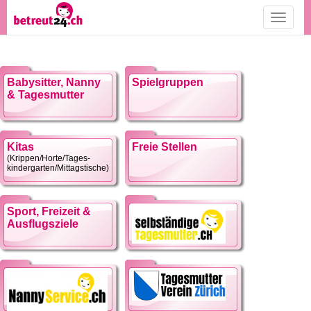
Toggle
navigati
Babysitter, Nanny
Spielgruppen
& Tagesmutter
Kitas
Freie Stellen
(Krippen/Horte/Tages-
kindergarten/Mittagstische)
Sport, Freizeit &
Ausflugsziele