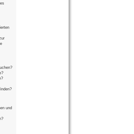
ses
ierten
zur
se
suchen?
e?
e?
finden?
hen und
n?