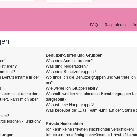
FAQ
Registrieren
An
gen
Benutzer-Stufen und Gruppen
den?
Was sind Administratoren?
strieren?
Was sind Moderatoren?
emeldet?
Was sind Benutzergruppen?
n Benutzername in der
Wo finde ich die Benutzergruppen und wie trete ich
bei?
!
Wie werde ich Gruppenleiter?
h aber nicht anmelden!
Weshalb werden verschiedene Benutzergruppen far
triert, kann mich aber
dargestellt?
Was ist eine Hauptgruppe?
Was bedeutet der „Das Team“-Link auf der Startsei
eren?
ards löschen“-Funktion?
Private Nachrichten
Ich kann keine Privaten Nachrichten verschicken!
llungen
Ich bekomme ständig unerwünschte Private Nachri