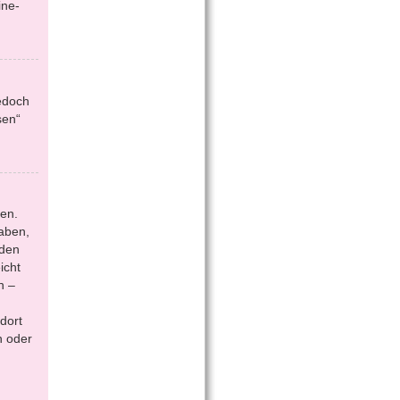
ine-
jedoch
sen“
en.
aben,
 den
icht
n –
dort
n oder