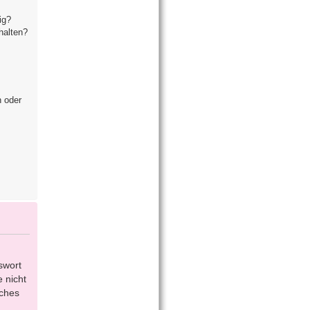
ig?
halten?
n oder
swort
 nicht
lches