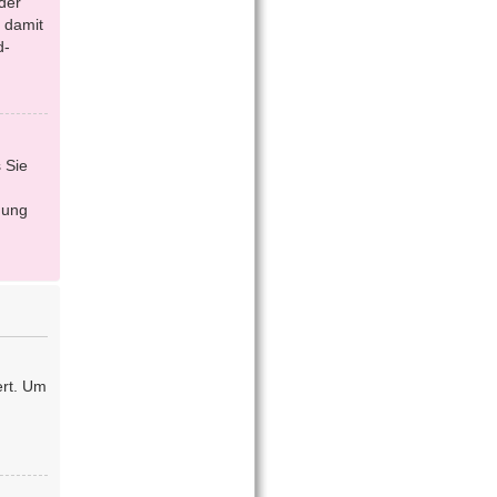
der
 damit
d-
 Sie
dung
ert. Um