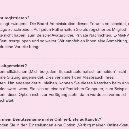
t registrieren?
bedingt zwingend. Die Board-Administration dieses Forums entscheidet, 
äge zu schreiben. Auf jeden Fall erhalten Sie als registriertes Mitglied
e nicht haben: zum Beispiel Avatarbilder, Private Nachrichten, E-Mail-
zu Benutzergruppen und so weiter. Wir empfehlen Ihnen eine Anmeldung, 
lreiche Vorteile bringt.
h abgemeldet?
ntrollkästchen „Mich bei jedem Besuch automatisch anmelden“ nicht
ine Sitzung angemeldet. Dies verhindert den Missbrauch Ihres
tten. Um angemeldet zu bleiben, können Sie dieses Kästchen beim An
hlenswert, wenn Sie sich an einem öffentlichen Computer, zum Beispiel 
enn diese Option nicht zur Verfügung steht, dann wurde sie vermutlich
chaltet.
s mein Benutzername in der Online-Liste auftaucht?
nden Sie in den Einstellungen eine Option „Verbirg meinen Online-Statu