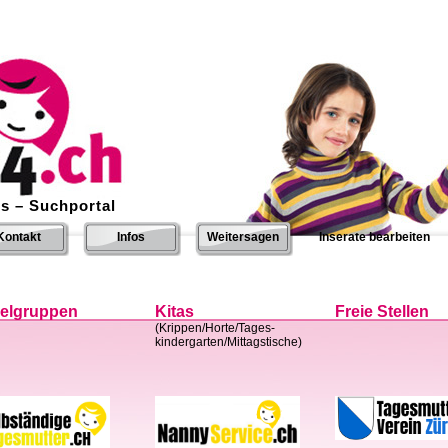
s – Suchportal
Kontakt
Infos
Weitersagen
Inserate bearbeiten
ielgruppen
Kitas
Freie Stellen
(Krippen/Horte/Tages-
kindergarten/Mittagstische)