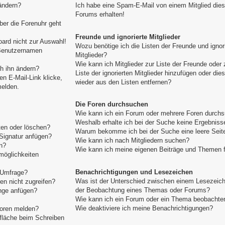
ändern?
Ich habe eine Spam-E-Mail von einem Mitglied die
Forums erhalten!
aber die Forenuhr geht
Freunde und ignorierte Mitglieder
ard nicht zur Auswahl!
Wozu benötige ich die Listen der Freunde und ignor
 Benutzernamen
Mitglieder?
Wie kann ich Mitglieder zur Liste der Freunde oder 
h ihn ändern?
Liste der ignorierten Mitglieder hinzufügen oder die
n E-Mail-Link klicke,
wieder aus den Listen entfernen?
melden.
Die Foren durchsuchen
Wie kann ich ein Forum oder mehrere Foren durch
Weshalb erhalte ich bei der Suche keine Ergebniss
ten oder löschen?
Warum bekomme ich bei der Suche eine leere Seit
Signatur anfügen?
Wie kann ich nach Mitgliedern suchen?
n?
Wie kann ich meine eigenen Beiträge und Themen 
möglichkeiten
Benachrichtigungen und Lesezeichen
e Umfrage?
Was ist der Unterschied zwischen einem Lesezeic
n nicht zugreifen?
der Beobachtung eines Themas oder Forums?
nge anfügen?
Wie kann ich ein Forum oder ein Thema beobachte
Wie deaktiviere ich meine Benachrichtigungen?
toren melden?
tfläche beim Schreiben