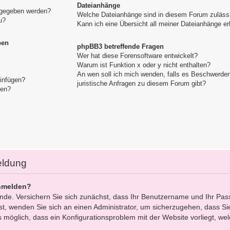
Dateianhänge
igegeben werden?
Welche Dateianhänge sind in diesem Forum zuläss
u?
Kann ich eine Übersicht all meiner Dateianhänge er
pen
phpBB3 betreffende Fragen
Wer hat diese Forensoftware entwickelt?
Warum ist Funktion x oder y nicht enthalten?
An wen soll ich mich wenden, falls es Beschwerde
einfügen?
juristische Anfragen zu diesem Forum gibt?
gen?
eldung
nmelden?
ünde. Versichern Sie sich zunächst, dass Ihr Benutzername und Ihr Pas
 ist, wenden Sie sich an einen Administrator, um sicherzugehen, dass Sie
s möglich, dass ein Konfigurationsproblem mit der Website vorliegt, we