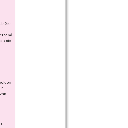
ob Sie
Versand
da sie
melden
in
 von
s“.