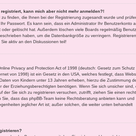
t registriert, kann mich aber nicht mehr anmelden?!
l zu finden, die Ihnen bei der Registrierung zugesandt wurde und prüfe
r Passwort. Es kann sein, dass ein Administrator Ihr Benutzerkonto 
 oder gelöscht hat. Außerdem löschen viele Boards regelmäßig Benutze
 geschrieben haben, um die Datenbankgröße zu verringern. Registrieren
Sie aktiv an den Diskussionen teil!
line Privacy and Protection Act of 1998 (deutsch: Gesetz zum Schutz
ernet von 1998) ist ein Gesetz in den USA, welches festlegt, dass Websi
 Daten von Kindern unter 13 Jahren erheben, hierzu die Zustimmung d
 der Erziehungsberechtigten benötigen. Wenn Sie sich unsicher sind,
f der Sie sich zu registrieren versuchen, zutrifft, ziehen Sie einen recht
en Sie, dass das phpBB-Team keine Rechtsberatung anbieten kann und 
egenheiten jeglicher Art ist; außer solchen, die weiter unten behandelt
gistrieren?