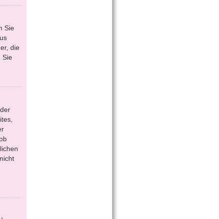
n Sie
aus
r, die
 Sie
 der
tes,
er
 ob
lichen
nicht