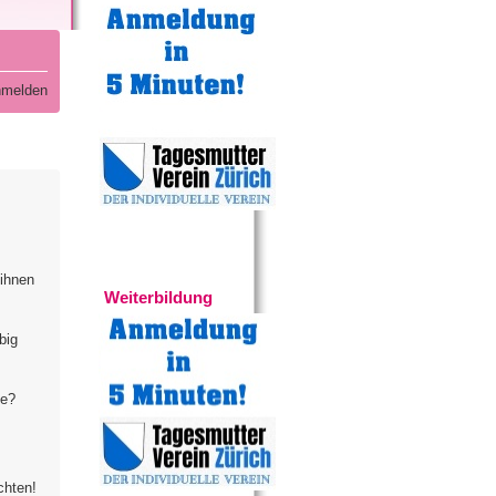
melden
Experten
 ihnen
Weiterbildung
big
te?
chten!