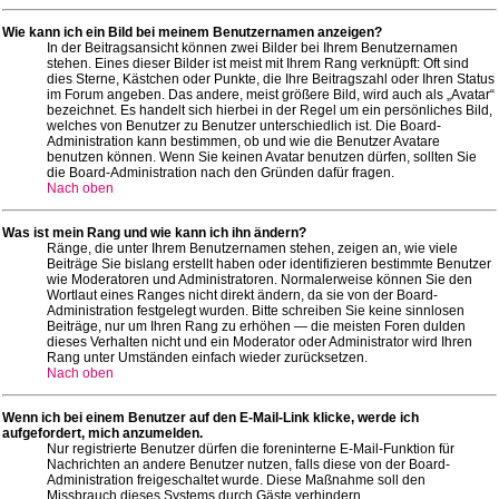
Wie kann ich ein Bild bei meinem Benutzernamen anzeigen?
In der Beitragsansicht können zwei Bilder bei Ihrem Benutzernamen
stehen. Eines dieser Bilder ist meist mit Ihrem Rang verknüpft: Oft sind
dies Sterne, Kästchen oder Punkte, die Ihre Beitragszahl oder Ihren Status
im Forum angeben. Das andere, meist größere Bild, wird auch als „Avatar“
bezeichnet. Es handelt sich hierbei in der Regel um ein persönliches Bild,
welches von Benutzer zu Benutzer unterschiedlich ist. Die Board-
Administration kann bestimmen, ob und wie die Benutzer Avatare
benutzen können. Wenn Sie keinen Avatar benutzen dürfen, sollten Sie
die Board-Administration nach den Gründen dafür fragen.
Nach oben
Was ist mein Rang und wie kann ich ihn ändern?
Ränge, die unter Ihrem Benutzernamen stehen, zeigen an, wie viele
Beiträge Sie bislang erstellt haben oder identifizieren bestimmte Benutzer
wie Moderatoren und Administratoren. Normalerweise können Sie den
Wortlaut eines Ranges nicht direkt ändern, da sie von der Board-
Administration festgelegt wurden. Bitte schreiben Sie keine sinnlosen
Beiträge, nur um Ihren Rang zu erhöhen — die meisten Foren dulden
dieses Verhalten nicht und ein Moderator oder Administrator wird Ihren
Rang unter Umständen einfach wieder zurücksetzen.
Nach oben
Wenn ich bei einem Benutzer auf den E-Mail-Link klicke, werde ich
aufgefordert, mich anzumelden.
Nur registrierte Benutzer dürfen die foreninterne E-Mail-Funktion für
Nachrichten an andere Benutzer nutzen, falls diese von der Board-
Administration freigeschaltet wurde. Diese Maßnahme soll den
Missbrauch dieses Systems durch Gäste verhindern.