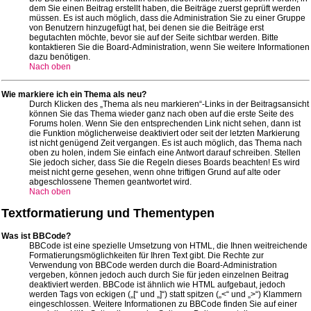
dem Sie einen Beitrag erstellt haben, die Beiträge zuerst geprüft werden
müssen. Es ist auch möglich, dass die Administration Sie zu einer Gruppe
von Benutzern hinzugefügt hat, bei denen sie die Beiträge erst
begutachten möchte, bevor sie auf der Seite sichtbar werden. Bitte
kontaktieren Sie die Board-Administration, wenn Sie weitere Informationen
dazu benötigen.
Nach oben
Wie markiere ich ein Thema als neu?
Durch Klicken des „Thema als neu markieren“-Links in der Beitragsansicht
können Sie das Thema wieder ganz nach oben auf die erste Seite des
Forums holen. Wenn Sie den entsprechenden Link nicht sehen, dann ist
die Funktion möglicherweise deaktiviert oder seit der letzten Markierung
ist nicht genügend Zeit vergangen. Es ist auch möglich, das Thema nach
oben zu holen, indem Sie einfach eine Antwort darauf schreiben. Stellen
Sie jedoch sicher, dass Sie die Regeln dieses Boards beachten! Es wird
meist nicht gerne gesehen, wenn ohne triftigen Grund auf alte oder
abgeschlossene Themen geantwortet wird.
Nach oben
Textformatierung und Thementypen
Was ist BBCode?
BBCode ist eine spezielle Umsetzung von HTML, die Ihnen weitreichende
Formatierungsmöglichkeiten für Ihren Text gibt. Die Rechte zur
Verwendung von BBCode werden durch die Board-Administration
vergeben, können jedoch auch durch Sie für jeden einzelnen Beitrag
deaktiviert werden. BBCode ist ähnlich wie HTML aufgebaut, jedoch
werden Tags von eckigen („[“ und „]“) statt spitzen („<“ und „>“) Klammern
eingeschlossen. Weitere Informationen zu BBCode finden Sie auf einer