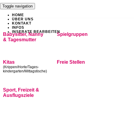
Toggle navigation
HOME
ÜBER UNS
KONTAKT
INFOS
INSERATE BEARBEITEN
Babysitter, Nanny
Spielgruppen
& Tagesmutter
Kitas
Freie Stellen
(Krippen/Horte/Tages-
kindergarten/Mittagstische)
Sport, Freizeit &
Ausflugsziele