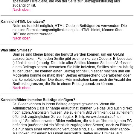
speziellen Hilfe-Seite, die von der Seite zur Beitragserstellung aus
zugänglich ist.
Nach oben
Kann ich HTML benutzen?
Nein, es ist nicht möglich, HTML-Code in Beiträgen zu verwenden. Die
meisten Formatierungsmöglichkeiten, die HTML bietet, können über
BBCode erreicht werden.
Nach oben
Was sind Smilies?
Smilies sind kleine Bilder, die benutzt werden können, um ein Gefühl
auszudrücken. Für jeden Smilie gibt es einen kurzen Code, z. B. bedeutet
:) fröhlich und :( traurig. Die Liste aller Smilies können Sie beim Verfassen
eines Beitrags sehen. Versuchen Sie bitte trotzdem, Smilies nicht zu häufig
zu benutzen, sie können einen Beitrag schnell unlesbar machen und ein
Moderator könnte deshalb Ihren Beitrag entsprechend überarbeiten oder
gar komplett löschen. Die Board-Administration kann auch die Anzahl der
Smilies begrenzen, die Sie in einem Beitrag benutzen können.
Nach oben
Kann ich Bilder in meine Beiträge einfügen?
Ja, Bilder können in Ihrem Beitrag angezeigt werden. Wenn die
Administration Dateianhänge erlaubt hat, können Sie das Bild auch direkt
hochladen. Ansonsten müssen Sie zu einem Bild verlinken, das auf einem
öffentlich zugänglichen Server liegt, z. B. http://www.domain.tld/mein-
bild.gif. Sie können weder Bilder verlinken, die sich auf Ihrem eigenen PC
befinden (außer es ist ein öffentlich zugänglicher Server), noch zu Bildern,
die nur nach einer Anmeldung verfügbar sind, z. B. Hotmail- oder Yahoo-
Mailboxen, mit einem Passwort geschützte Seiten usw. Um das Bild