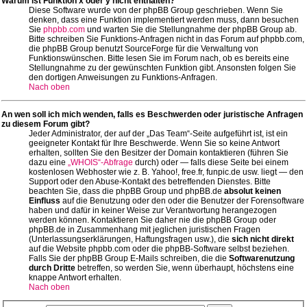
Warum ist Funktion x oder y nicht enthalten?
Diese Software wurde von der phpBB Group geschrieben. Wenn Sie
denken, dass eine Funktion implementiert werden muss, dann besuchen
Sie
phpbb.com
und warten Sie die Stellungnahme der phpBB Group ab.
Bitte schreiben Sie Funktions-Anfragen nicht in das Forum auf phpbb.com,
die phpBB Group benutzt SourceForge für die Verwaltung von
Funktionswünschen. Bitte lesen Sie im Forum nach, ob es bereits eine
Stellungnahme zu der gewünschten Funktion gibt. Ansonsten folgen Sie
den dortigen Anweisungen zu Funktions-Anfragen.
Nach oben
An wen soll ich mich wenden, falls es Beschwerden oder juristische Anfragen
zu diesem Forum gibt?
Jeder Administrator, der auf der „Das Team“-Seite aufgeführt ist, ist ein
geeigneter Kontakt für Ihre Beschwerde. Wenn Sie so keine Antwort
erhalten, sollten Sie den Besitzer der Domain kontaktieren (führen Sie
dazu eine
„WHOIS“-Abfrage
durch) oder — falls diese Seite bei einem
kostenlosen Webhoster wie z. B. Yahoo!, free.fr, funpic.de usw. liegt — den
Support oder den Abuse-Kontakt des betreffenden Dienstes. Bitte
beachten Sie, dass die phpBB Group und phpBB.de
absolut keinen
Einfluss
auf die Benutzung oder den oder die Benutzer der Forensoftware
haben und dafür in keiner Weise zur Verantwortung herangezogen
werden können. Kontaktieren Sie daher nie die phpBB Group oder
phpBB.de in Zusammenhang mit jeglichen juristischen Fragen
(Unterlassungserklärungen, Haftungsfragen usw.), die
sich nicht direkt
auf die Website phpbb.com oder die phpBB-Software selbst beziehen.
Falls Sie der phpBB Group E-Mails schreiben, die die
Softwarenutzung
durch Dritte
betreffen, so werden Sie, wenn überhaupt, höchstens eine
knappe Antwort erhalten.
Nach oben