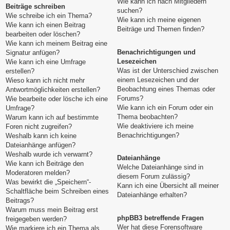
Wie kann ich nach Mitgliedern
Beiträge schreiben
suchen?
Wie schreibe ich ein Thema?
Wie kann ich meine eigenen
Wie kann ich einen Beitrag
Beiträge und Themen finden?
bearbeiten oder löschen?
Wie kann ich meinem Beitrag eine
Benachrichtigungen und
Signatur anfügen?
Lesezeichen
Wie kann ich eine Umfrage
Was ist der Unterschied zwischen
erstellen?
einem Lesezeichen und der
Wieso kann ich nicht mehr
Beobachtung eines Themas oder
Antwortmöglichkeiten erstellen?
Forums?
Wie bearbeite oder lösche ich eine
Wie kann ich ein Forum oder ein
Umfrage?
Thema beobachten?
Warum kann ich auf bestimmte
Wie deaktiviere ich meine
Foren nicht zugreifen?
Benachrichtigungen?
Weshalb kann ich keine
Dateianhänge anfügen?
Weshalb wurde ich verwarnt?
Dateianhänge
Wie kann ich Beiträge den
Welche Dateianhänge sind in
Moderatoren melden?
diesem Forum zulässig?
Was bewirkt die „Speichern“-
Kann ich eine Übersicht all meiner
Schaltfläche beim Schreiben eines
Dateianhänge erhalten?
Beitrags?
Warum muss mein Beitrag erst
phpBB3 betreffende Fragen
freigegeben werden?
Wer hat diese Forensoftware
Wie markiere ich ein Thema als