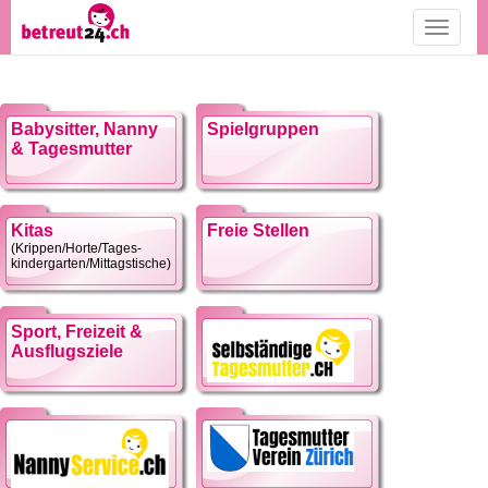
Toggle
navigati
Babysitter, Nanny
Spielgruppen
& Tagesmutter
Kitas
Freie Stellen
(Krippen/Horte/Tages-
kindergarten/Mittagstische)
Sport, Freizeit &
Ausflugsziele