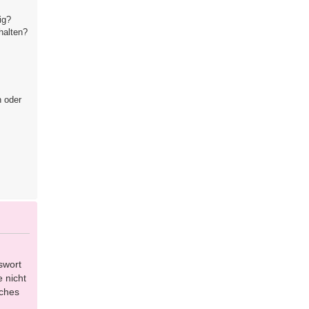
ig?
halten?
n oder
swort
 nicht
lches