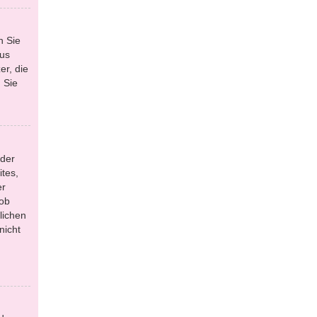
n Sie
aus
r, die
 Sie
 der
tes,
er
 ob
lichen
nicht