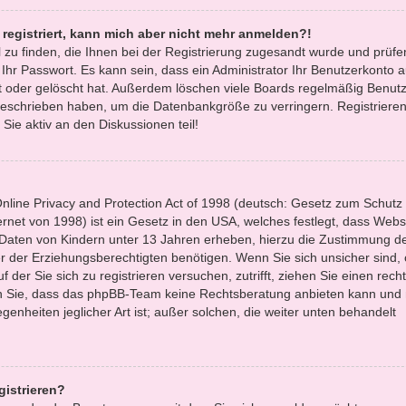
t registriert, kann mich aber nicht mehr anmelden?!
l zu finden, die Ihnen bei der Registrierung zugesandt wurde und prüfe
r Passwort. Es kann sein, dass ein Administrator Ihr Benutzerkonto 
 oder gelöscht hat. Außerdem löschen viele Boards regelmäßig Benutze
 geschrieben haben, um die Datenbankgröße zu verringern. Registrieren
Sie aktiv an den Diskussionen teil!
line Privacy and Protection Act of 1998 (deutsch: Gesetz zum Schutz
ernet von 1998) ist ein Gesetz in den USA, welches festlegt, dass Websi
 Daten von Kindern unter 13 Jahren erheben, hierzu die Zustimmung d
 der Erziehungsberechtigten benötigen. Wenn Sie sich unsicher sind,
f der Sie sich zu registrieren versuchen, zutrifft, ziehen Sie einen recht
en Sie, dass das phpBB-Team keine Rechtsberatung anbieten kann und 
egenheiten jeglicher Art ist; außer solchen, die weiter unten behandelt
gistrieren?