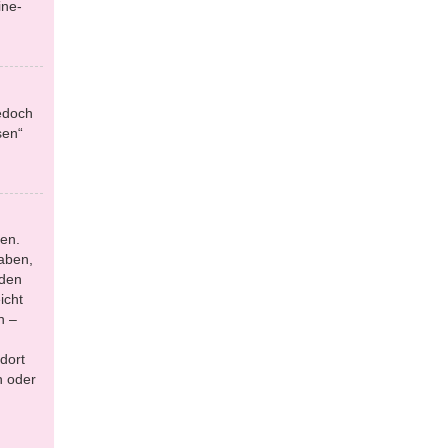
ine-
jedoch
sen“
en.
aben,
 den
icht
n –
dort
n oder