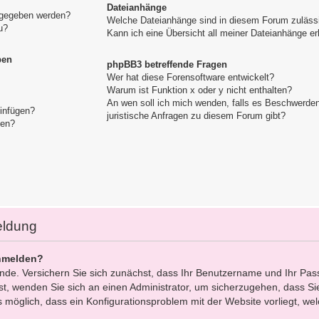
Dateianhänge
igegeben werden?
Welche Dateianhänge sind in diesem Forum zuläss
u?
Kann ich eine Übersicht all meiner Dateianhänge er
pen
phpBB3 betreffende Fragen
Wer hat diese Forensoftware entwickelt?
Warum ist Funktion x oder y nicht enthalten?
An wen soll ich mich wenden, falls es Beschwerde
einfügen?
juristische Anfragen zu diesem Forum gibt?
gen?
eldung
nmelden?
ünde. Versichern Sie sich zunächst, dass Ihr Benutzername und Ihr Pas
 ist, wenden Sie sich an einen Administrator, um sicherzugehen, dass Sie
s möglich, dass ein Konfigurationsproblem mit der Website vorliegt, we