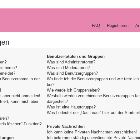
FAQ
Registrieren
An
gen
Benutzer-Stufen und Gruppen
den?
Was sind Administratoren?
strieren?
Was sind Moderatoren?
emeldet?
Was sind Benutzergruppen?
n Benutzername in der
Wo finde ich die Benutzergruppen und wie trete ich
bei?
!
Wie werde ich Gruppenleiter?
h aber nicht anmelden!
Weshalb werden verschiedene Benutzergruppen far
triert, kann mich aber
dargestellt?
Was ist eine Hauptgruppe?
Was bedeutet der „Das Team“-Link auf der Startsei
eren?
ards löschen“-Funktion?
Private Nachrichten
Ich kann keine Privaten Nachrichten verschicken!
llungen
Ich bekomme ständig unerwünschte Private Nachri