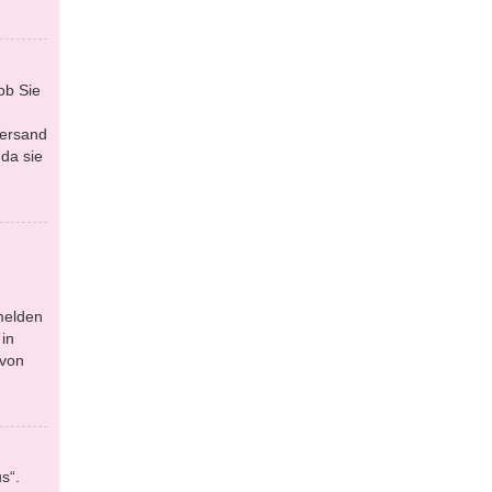
ob Sie
Versand
da sie
melden
in
 von
s“.