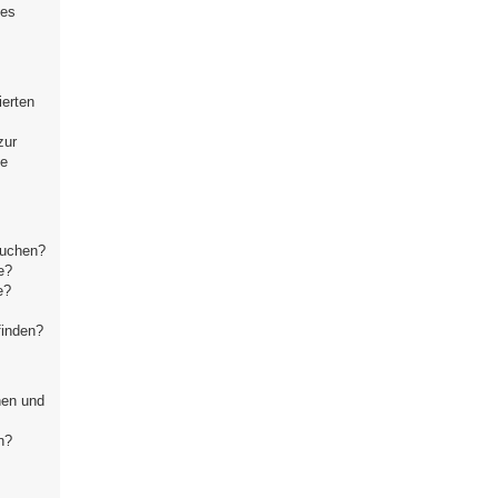
ses
ierten
zur
se
suchen?
e?
e?
finden?
hen und
n?