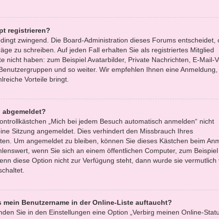
t registrieren?
bedingt zwingend. Die Board-Administration dieses Forums entscheidet, 
äge zu schreiben. Auf jeden Fall erhalten Sie als registriertes Mitglied
e nicht haben: zum Beispiel Avatarbilder, Private Nachrichten, E-Mail-
zu Benutzergruppen und so weiter. Wir empfehlen Ihnen eine Anmeldung, 
lreiche Vorteile bringt.
h abgemeldet?
ntrollkästchen „Mich bei jedem Besuch automatisch anmelden“ nicht
ine Sitzung angemeldet. Dies verhindert den Missbrauch Ihres
tten. Um angemeldet zu bleiben, können Sie dieses Kästchen beim An
hlenswert, wenn Sie sich an einem öffentlichen Computer, zum Beispiel 
enn diese Option nicht zur Verfügung steht, dann wurde sie vermutlich
chaltet.
s mein Benutzername in der Online-Liste auftaucht?
nden Sie in den Einstellungen eine Option „Verbirg meinen Online-Statu