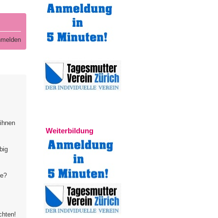
melden
Experten
 ihnen
Weiterbildung
big
te?
chten!