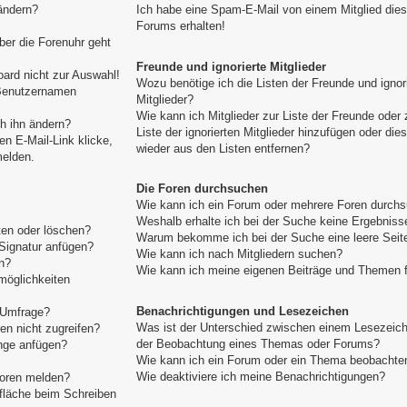
ändern?
Ich habe eine Spam-E-Mail von einem Mitglied die
Forums erhalten!
aber die Forenuhr geht
Freunde und ignorierte Mitglieder
ard nicht zur Auswahl!
Wozu benötige ich die Listen der Freunde und ignor
 Benutzernamen
Mitglieder?
Wie kann ich Mitglieder zur Liste der Freunde oder 
h ihn ändern?
Liste der ignorierten Mitglieder hinzufügen oder die
n E-Mail-Link klicke,
wieder aus den Listen entfernen?
melden.
Die Foren durchsuchen
Wie kann ich ein Forum oder mehrere Foren durch
Weshalb erhalte ich bei der Suche keine Ergebniss
ten oder löschen?
Warum bekomme ich bei der Suche eine leere Seit
Signatur anfügen?
Wie kann ich nach Mitgliedern suchen?
n?
Wie kann ich meine eigenen Beiträge und Themen 
möglichkeiten
Benachrichtigungen und Lesezeichen
e Umfrage?
Was ist der Unterschied zwischen einem Lesezeic
n nicht zugreifen?
der Beobachtung eines Themas oder Forums?
nge anfügen?
Wie kann ich ein Forum oder ein Thema beobachte
Wie deaktiviere ich meine Benachrichtigungen?
toren melden?
tfläche beim Schreiben