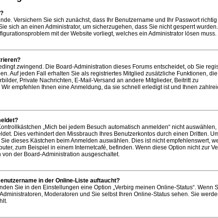
n?
ünde. Versichern Sie sich zunächst, dass Ihr Benutzername und Ihr Passwort richtig 
Sie sich an einen Administrator, um sicherzugehen, dass Sie nicht gesperrt wurden. 
figurationsproblem mit der Website vorliegt, welches ein Administrator lösen muss.
rieren?
bedingt zwingend. Die Board-Administration dieses Forums entscheidet, ob Sie regist
. Auf jeden Fall erhalten Sie als registriertes Mitglied zusätzliche Funktionen, di
bilder, Private Nachrichten, E-Mail-Versand an andere Mitglieder, Beitritt zu
Wir empfehlen Ihnen eine Anmeldung, da sie schnell erledigt ist und Ihnen zahlre
eldet?
ntrollkästchen „Mich bei jedem Besuch automatisch anmelden“ nicht auswählen,
ldet. Dies verhindert den Missbrauch Ihres Benutzerkontos durch einen Dritten. U
Sie dieses Kästchen beim Anmelden auswählen. Dies ist nicht empfehlenswert, w
uter, zum Beispiel in einem Internetcafé, befinden. Wenn diese Option nicht zur V
h von der Board-Administration ausgeschaltet.
enutzername in der Online-Liste auftaucht?
inden Sie in den Einstellungen eine Option „Verbirg meinen Online-Status“. Wenn S
 Administratoren, Moderatoren und Sie selbst Ihren Online-Status sehen. Sie werd
lt.