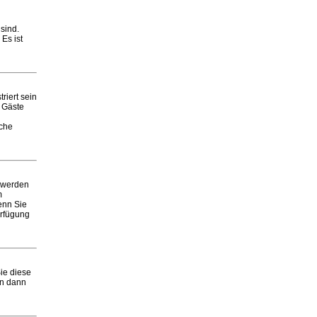
sind.
Es ist
riert sein
e Gäste
iche
 werden
m
enn Sie
erfügung
ie diese
en dann