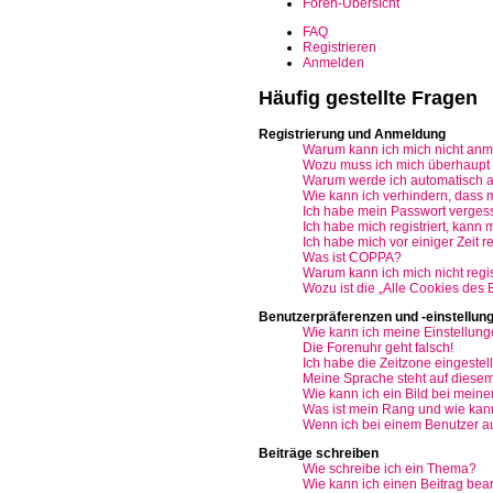
Foren-Übersicht
FAQ
Registrieren
Anmelden
Häufig gestellte Fragen
Registrierung und Anmeldung
Warum kann ich mich nicht an
Wozu muss ich mich überhaupt r
Warum werde ich automatisch 
Wie kann ich verhindern, dass 
Ich habe mein Passwort verges
Ich habe mich registriert, kann
Ich habe mich vor einiger Zeit r
Was ist COPPA?
Warum kann ich mich nicht regis
Wozu ist die „Alle Cookies des
Benutzerpräferenzen und -einstellun
Wie kann ich meine Einstellun
Die Forenuhr geht falsch!
Ich habe die Zeitzone eingestell
Meine Sprache steht auf diesem
Wie kann ich ein Bild bei mei
Was ist mein Rang und wie kann
Wenn ich bei einem Benutzer auf
Beiträge schreiben
Wie schreibe ich ein Thema?
Wie kann ich einen Beitrag bea