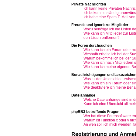
Private Nachrichten
Ich kann keine Privaten Nachric
Ich bekomme ständig unerwünsc
Ich habe eine Spam-E-Mail von 
Freunde und ignorierte Mitglieder
Wozu benötige ich die Listen de
Wie kann ich Mitglieder zur Lis
den Listen entfernen?
Die Foren durchsuchen
Wie kann ich ein Forum oder m
Weshalb erhalte ich bei der Su
Warum bekomme ich bei der Suc
Wie kann ich nach Mitgliedern
Wie kann ich meine eigenen Be
Benachrichtigungen und Lesezeiche
Was ist der Unterschied zwisc
Wie kann ich ein Forum oder e
Wie deaktiviere ich meine Bena
Dateianhänge
Welche Dateianhänge sind in d
Kann ich eine Übersicht all me
phpBB3 betreffende Fragen
Wer hat diese Forensoftware en
Warum ist Funktion x oder y nic
An wen soll ich mich wenden, f
Registrierung und Anme