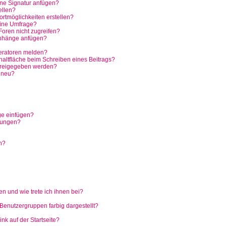
ine Signatur anfügen?
ellen?
rtmöglichkeiten erstellen?
eine Umfrage?
oren nicht zugreifen?
anhänge anfügen?
eratoren melden?
haltfläche beim Schreiben eines Beitrags?
freigegeben werden?
 neu?
ge einfügen?
hungen?
n?
n und wie trete ich ihnen bei?
enutzergruppen farbig dargestellt?
k auf der Startseite?