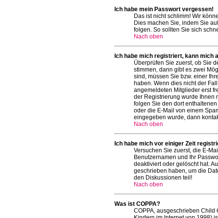
Ich habe mein Passwort vergessen!
Das ist nicht schlimm! Wir könn
Dies machen Sie, indem Sie auf
folgen. So sollten Sie sich sch
Nach oben
Ich habe mich registriert, kann mich 
Überprüfen Sie zuerst, ob Sie 
stimmen, dann gibt es zwei Mö
sind, müssen Sie bzw. einer Ihr
haben. Wenn dies nicht der Fall 
angemeldeten Mitglieder erst fr
der Registrierung wurde Ihnen mi
folgen Sie den dort enthaltene
oder die E-Mail von einem Spam-
eingegeben wurde, dann kontakt
Nach oben
Ich habe mich vor einiger Zeit regist
Versuchen Sie zuerst, die E-Mai
Benutzernamen und Ihr Passwort
deaktiviert oder gelöscht hat. 
geschrieben haben, um die Date
den Diskussionen teil!
Nach oben
Was ist COPPA?
COPPA, ausgeschrieben Child On
Kindern im Internet von 1998) i