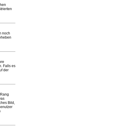
chen
trierten
em noch
beheben
hre
. Falls es
uf der
m Rang
Das
ches Bild,
Benutzer
n