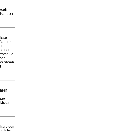
ksetzen.
eisungen
diese
Jahre alt
ten
lle neu
ator. Bei
aben,
ben haben
t
Ihren
n
räge
ktiv an
phäre von
önliche