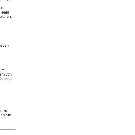
 zu
B-Team
solchen,
 neuen
rum
ern von
 Cookies
se zu
nen Sie