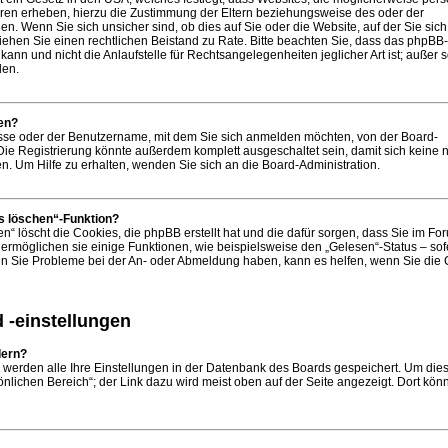
ren erheben, hierzu die Zustimmung der Eltern beziehungsweise des oder der
n. Wenn Sie sich unsicher sind, ob dies auf Sie oder die Website, auf der Sie sich
t, ziehen Sie einen rechtlichen Beistand zu Rate. Bitte beachten Sie, dass das phpB
ann und nicht die Anlaufstelle für Rechtsangelegenheiten jeglicher Art ist; außer 
den.
en?
esse oder der Benutzername, mit dem Sie sich anmelden möchten, von der Board-
 Die Registrierung könnte außerdem komplett ausgeschaltet sein, damit sich keine
 Um Hilfe zu erhalten, wenden Sie sich an die Board-Administration.
s löschen“-Funktion?
n“ löscht die Cookies, die phpBB erstellt hat und die dafür sorgen, dass Sie im Fo
rmöglichen sie einige Funktionen, wie beispielsweise den „Gelesen“-Status – sof
Wenn Sie Probleme bei der An- oder Abmeldung haben, kann es helfen, wenn Sie die
 -einstellungen
dern?
, werden alle Ihre Einstellungen in der Datenbank des Boards gespeichert. Um die
nlichen Bereich“; der Link dazu wird meist oben auf der Seite angezeigt. Dort kön