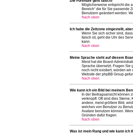
Die Forenuhr geht falsch!
Möglicherweise entspricht die an
Bereich“ die für Sie passende Ze
Benutzern geändert werden. Wenn 
Nach oben
Ich habe die Zeitzone eingestellt, ab
Wenn Sie sich sicher sind, dass
falsch ist, geht die Uhr des Ser
kann.
Nach oben
Meine Sprache steht auf diesem Boar
Meist hat die Board-Administrat
Sprache übersetzt. Fragen Sie gg
noch nicht existiert, würden wi
Website der phpBB Group gefun
Nach oben
Wie kann ich ein Bild bei meinem Be
In der Beitragsansicht können z
verknüpft: Oft sind dies Sterne
andere, meist größere Bild, wird
welches von Benutzer zu Benutz
Avatare benutzen können. Wenn 
Gründen dafür fragen.
Nach oben
Was ist mein Rang und wie kann ich 