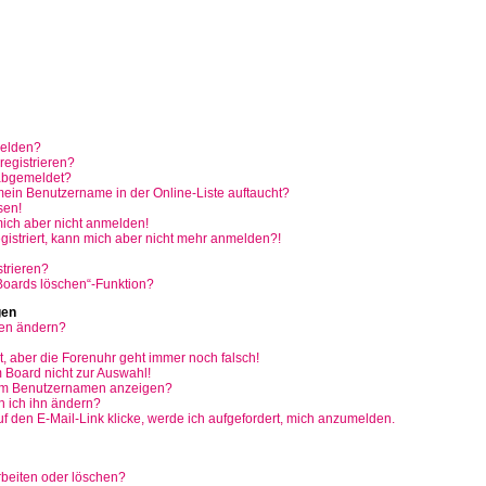
melden?
egistrieren?
abgemeldet?
mein Benutzername in der Online-Liste auftaucht?
sen!
 mich aber nicht anmelden!
egistriert, kann mich aber nicht mehr anmelden?!
trieren?
 Boards löschen“-Funktion?
gen
gen ändern?
t, aber die Forenuhr geht immer noch falsch!
 Board nicht zur Auswahl!
nem Benutzernamen anzeigen?
 ich ihn ändern?
 den E-Mail-Link klicke, werde ich aufgefordert, mich anzumelden.
rbeiten oder löschen?