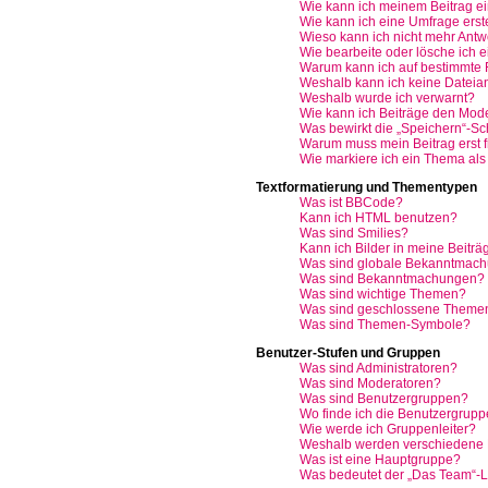
Wie kann ich meinem Beitrag e
Wie kann ich eine Umfrage erst
Wieso kann ich nicht mehr Antwo
Wie bearbeite oder lösche ich 
Warum kann ich auf bestimmte F
Weshalb kann ich keine Datei
Weshalb wurde ich verwarnt?
Wie kann ich Beiträge den Mod
Was bewirkt die „Speichern“-Sc
Warum muss mein Beitrag erst 
Wie markiere ich ein Thema als
Textformatierung und Thementypen
Was ist BBCode?
Kann ich HTML benutzen?
Was sind Smilies?
Kann ich Bilder in meine Beiträ
Was sind globale Bekanntmac
Was sind Bekanntmachungen?
Was sind wichtige Themen?
Was sind geschlossene Theme
Was sind Themen-Symbole?
Benutzer-Stufen und Gruppen
Was sind Administratoren?
Was sind Moderatoren?
Was sind Benutzergruppen?
Wo finde ich die Benutzergruppe
Wie werde ich Gruppenleiter?
Weshalb werden verschiedene B
Was ist eine Hauptgruppe?
Was bedeutet der „Das Team“-Lin