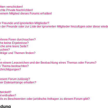
hten verschicken!
hte Private Nachrichten!
einem Mitglied dieses Forums erhalten!
r Freunde und ignorierten Mitglieder?
te der Freunde oder zur Liste der ignorierten Mitglieder hinzufügen oder diese wied
ehrere Foren durchsuchen?
che keine Ergebnisse?
he eine leere Seite?
 suchen?
iträge und Themen finden?
n
hen einem Lesezeichen und der Beobachtung eines Themas oder Forums?
in Thema beobachten?
chrichtigungen?
iesem Forum zulässig?
iner Dateianhänge erhalten?
twickelt?
ht enthalten?
alls es Beschwerden oder juristische Anfragen zu diesem Forum gibt?
ldung