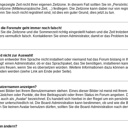
gezeigte Zeit nicht Ihrer eigenen Zeitzone. In diesem Fall sollten Sie im „Persönli
itzone (Mitteleuropäische Zeit, ...) festlegen. Die Zeitzone kann dabei nur von regis
Sie noch nicht registriert sind, ist dies ein guter Grund, dies jetzt zu tun.
er die Forenuhr geht immer noch falsch!
 Sie die Zeitzone und die Sommerzeit richtig eingestellt haben und die Zeit trotzd
vers vermutlich falsch. Kontaktieren Sie einen Administrator, damit er das Problem 
d nicht zur Auswahl!
ion entweder Ihre Sprache nicht installiert oder niemand hat das Forum bislang in I
f. einen Administrator, ob er das Sprachpaket, das Sie benötigen, installieren kann
r uns freuen, wenn Sie es übersetzen würden. Weitere Informationen dazu können a
den werden (siehe Link am Ende jeder Seite).
nutzernamen anzeigen?
wei Bilder bei Ihrem Benutzernamen stehen. Eines dieser Bilder ist meist mit Ihre
, Kästchen oder Punkte, die Ihre Beitragszahl oder Ihren Status im Forum angeben. 
 auch als „Avatar“ bezeichnet. Es handelt sich hierbei in der Regel um ein persönli
er unterschiedlich ist. Die Board-Administration kann bestimmen, ob und wie die 
Sie keinen Avatar benutzen dürfen, sollten Sie die Board-Administration nach de
ihn ändern?