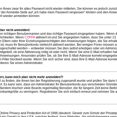
en Ihnen zwar Ihr altes Passwort nicht wieder mitteilen, Sie können es jedoch zurüc
 der Anmelde-Seite auf „Ich habe mein Passwort vergessen“ klicken und den Anw
nell wieder anmelden können.
aber nicht anmelden!
den richtigen Benutzernamen und das richtige Passwort eingegeben haben. Wenn 
glichkeiten. Wenn
COPPA
aktiviert ist und Sie angegeben haben, dass Sie unter 13 
er Eltern oder Ihrer Erziehungsberechtigten den Anweisungen folgen, die Sie erhal
ist, muss Ihr Benutzerkonto vielleicht aktiviert werden. Bei einigen Foren müssen a
eigeschaltet werden – entweder müssen Sie dies selbst erledigen oder ein Administr
tgeteilt, ob eine Aktivierung nötig ist oder nicht. Wenn Sie eine E-Mail erhalten h
n Anweisungen. Ansonsten prüfen Sie, ob Sie Ihre E-Mail-Adresse korrekt eingege
Filter blockiert wurde. Wenn Sie sich sicher sind, dass Ihre E-Mail-Adresse korrek
ieren Sie einen Administrator.
riert, kann mich aber nicht mehr anmelden?!
l zu finden, die Ihnen bei der Registrierung zugesandt wurde und prüfen Sie dann 
. Es kann sein, dass ein Administrator Ihr Benutzerkonto aus verschieden Gründe
Außerdem löschen viele Boards regelmäßig Benutzer, die für längere Zeit keine Beit
nbankgröße zu verringern. Registrieren Sie sich einfach erneut und nehmen Sie a
line Privacy and Protection Act of 1998 (deutsch: Gesetz zum Schutz der Privats
st ein Gesetz in den USA, welches festlegt, dass Websites, die möglicherweise pers