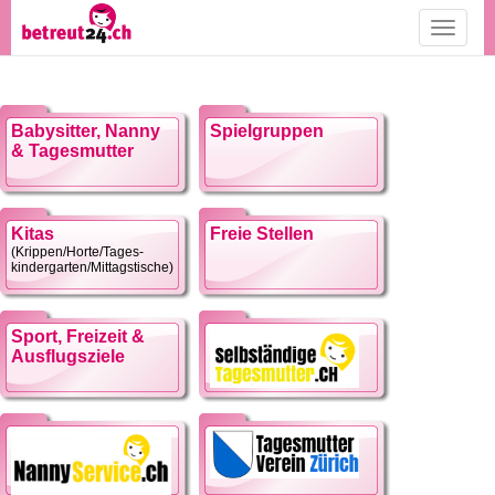
Toggle
navigati
Babysitter, Nanny
Spielgruppen
& Tagesmutter
Kitas
Freie Stellen
(Krippen/Horte/Tages-
kindergarten/Mittagstische)
Sport, Freizeit &
Ausflugsziele