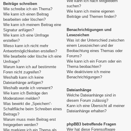
Wie kann ich nach Mitgliedern
Beiträge schreiben
suchen?
Wie schreibe ich ein Thema?
Wie kann ich meine eigenen
Wie kann ich einen Beitrag
Beiträge und Themen finden?
bearbeiten oder löschen?
Wie kann ich meinem Beitrag eine
Benachrichtigungen und
Signatur anfügen?
Lesezeichen
Wie kann ich eine Umfrage
Was ist der Unterschied zwischen
erstellen?
einem Lesezeichen und der
Wieso kann ich nicht mehr
Beobachtung eines Themas oder
Antwortmöglichkeiten erstellen?
Forums?
Wie bearbeite oder lösche ich eine
Wie kann ich ein Forum oder ein
Umfrage?
Thema beobachten?
Warum kann ich auf bestimmte
Wie deaktiviere ich meine
Foren nicht zugreifen?
Benachrichtigungen?
Weshalb kann ich keine
Dateianhänge anfügen?
Weshalb wurde ich verwarnt?
Dateianhänge
Wie kann ich Beiträge den
Welche Dateianhänge sind in
Moderatoren melden?
diesem Forum zulässig?
Was bewirkt die „Speichern“-
Kann ich eine Übersicht all meiner
Schaltfläche beim Schreiben eines
Dateianhänge erhalten?
Beitrags?
Warum muss mein Beitrag erst
phpBB3 betreffende Fragen
freigegeben werden?
Wer hat diese Forensoftware
Wie markiere ich ein Thema als