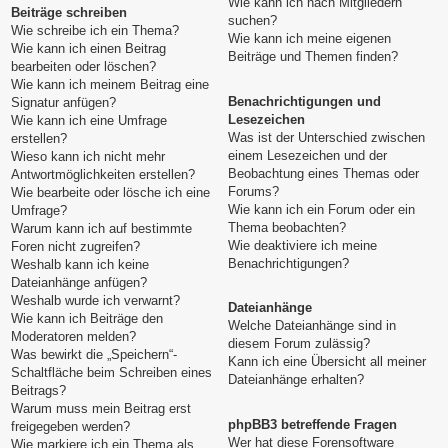
Wie kann ich nach Mitgliedern
Beiträge schreiben
suchen?
Wie schreibe ich ein Thema?
Wie kann ich meine eigenen
Wie kann ich einen Beitrag
Beiträge und Themen finden?
bearbeiten oder löschen?
Wie kann ich meinem Beitrag eine
Benachrichtigungen und
Signatur anfügen?
Lesezeichen
Wie kann ich eine Umfrage
Was ist der Unterschied zwischen
erstellen?
einem Lesezeichen und der
Wieso kann ich nicht mehr
Beobachtung eines Themas oder
Antwortmöglichkeiten erstellen?
Forums?
Wie bearbeite oder lösche ich eine
Wie kann ich ein Forum oder ein
Umfrage?
Thema beobachten?
Warum kann ich auf bestimmte
Wie deaktiviere ich meine
Foren nicht zugreifen?
Benachrichtigungen?
Weshalb kann ich keine
Dateianhänge anfügen?
Weshalb wurde ich verwarnt?
Dateianhänge
Wie kann ich Beiträge den
Welche Dateianhänge sind in
Moderatoren melden?
diesem Forum zulässig?
Was bewirkt die „Speichern“-
Kann ich eine Übersicht all meiner
Schaltfläche beim Schreiben eines
Dateianhänge erhalten?
Beitrags?
Warum muss mein Beitrag erst
phpBB3 betreffende Fragen
freigegeben werden?
Wer hat diese Forensoftware
Wie markiere ich ein Thema als