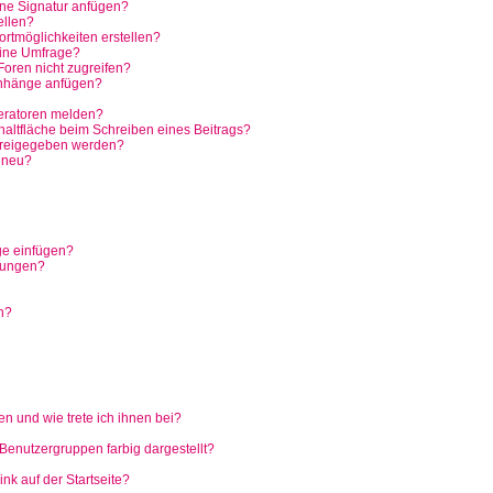
ine Signatur anfügen?
ellen?
rtmöglichkeiten erstellen?
eine Umfrage?
oren nicht zugreifen?
anhänge anfügen?
eratoren melden?
haltfläche beim Schreiben eines Beitrags?
freigegeben werden?
 neu?
ge einfügen?
hungen?
n?
n und wie trete ich ihnen bei?
enutzergruppen farbig dargestellt?
k auf der Startseite?