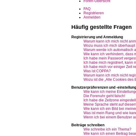
Foren-Übersicht
FAQ
Registrieren
Anmelden
Häufig gestellte Fragen
Registrierung und Anmeldung
Warum kann ich mich nicht an
Wozu muss ich mich überhaupt r
Warum werde ich automatisch 
Wie kann ich verhindern, dass 
Ich habe mein Passwort verges
Ich habe mich registriert, kann
Ich habe mich vor einiger Zeit r
Was ist COPPA?
Warum kann ich mich nicht regis
Wozu ist die „Alle Cookies des
Benutzerpräferenzen und -einstellun
Wie kann ich meine Einstellun
Die Forenuhr geht falsch!
Ich habe die Zeitzone eingestell
Meine Sprache steht auf diesem
Wie kann ich ein Bild bei mei
Was ist mein Rang und wie kann
Wenn ich bei einem Benutzer auf
Beiträge schreiben
Wie schreibe ich ein Thema?
Wie kann ich einen Beitrag bea