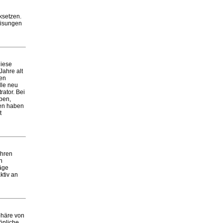
ksetzen.
eisungen
diese
Jahre alt
ten
lle neu
ator. Bei
aben,
ben haben
t
Ihren
n
räge
ktiv an
phäre von
önliche