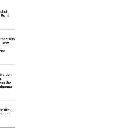
sind.
Es ist
riert sein
e Gäste
iche
 werden
m
enn Sie
erfügung
ie diese
en dann