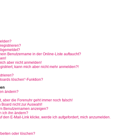
melden?
egistrieren?
abgemeldet?
mein Benutzername in der Online-Liste auftaucht?
sen!
 mich aber nicht anmelden!
egistriert, kann mich aber nicht mehr anmelden?!
trieren?
 Boards löschen“-Funktion?
gen
gen ändern?
t, aber die Forenuhr geht immer noch falsch!
 Board nicht zur Auswahl!
nem Benutzernamen anzeigen?
 ich ihn ändern?
 den E-Mail-Link klicke, werde ich aufgefordert, mich anzumelden.
rbeiten oder löschen?