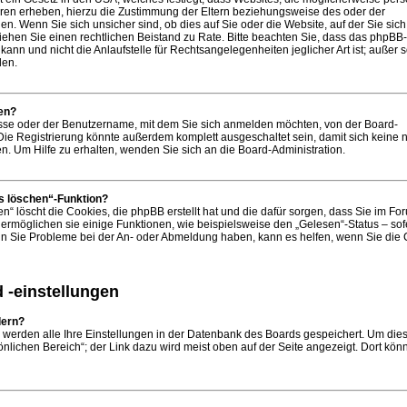
ren erheben, hierzu die Zustimmung der Eltern beziehungsweise des oder der
n. Wenn Sie sich unsicher sind, ob dies auf Sie oder die Website, auf der Sie sich
t, ziehen Sie einen rechtlichen Beistand zu Rate. Bitte beachten Sie, dass das phpB
ann und nicht die Anlaufstelle für Rechtsangelegenheiten jeglicher Art ist; außer 
den.
en?
esse oder der Benutzername, mit dem Sie sich anmelden möchten, von der Board-
 Die Registrierung könnte außerdem komplett ausgeschaltet sein, damit sich keine
 Um Hilfe zu erhalten, wenden Sie sich an die Board-Administration.
s löschen“-Funktion?
n“ löscht die Cookies, die phpBB erstellt hat und die dafür sorgen, dass Sie im Fo
rmöglichen sie einige Funktionen, wie beispielsweise den „Gelesen“-Status – sof
Wenn Sie Probleme bei der An- oder Abmeldung haben, kann es helfen, wenn Sie die
 -einstellungen
dern?
, werden alle Ihre Einstellungen in der Datenbank des Boards gespeichert. Um die
nlichen Bereich“; der Link dazu wird meist oben auf der Seite angezeigt. Dort kön