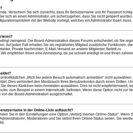
n?
ünde. Versichern Sie sich zunächst, dass Ihr Benutzername und Ihr Passwort richtig 
Sie sich an einen Administrator, um sicherzugehen, dass Sie nicht gesperrt wurden. 
figurationsproblem mit der Website vorliegt, welches ein Administrator lösen muss.
rieren?
bedingt zwingend. Die Board-Administration dieses Forums entscheidet, ob Sie regist
. Auf jeden Fall erhalten Sie als registriertes Mitglied zusätzliche Funktionen, di
bilder, Private Nachrichten, E-Mail-Versand an andere Mitglieder, Beitritt zu
Wir empfehlen Ihnen eine Anmeldung, da sie schnell erledigt ist und Ihnen zahlre
eldet?
ntrollkästchen „Mich bei jedem Besuch automatisch anmelden“ nicht auswählen,
ldet. Dies verhindert den Missbrauch Ihres Benutzerkontos durch einen Dritten. U
Sie dieses Kästchen beim Anmelden auswählen. Dies ist nicht empfehlenswert, w
uter, zum Beispiel in einem Internetcafé, befinden. Wenn diese Option nicht zur V
h von der Board-Administration ausgeschaltet.
enutzername in der Online-Liste auftaucht?
inden Sie in den Einstellungen eine Option „Verbirg meinen Online-Status“. Wenn S
 Administratoren, Moderatoren und Sie selbst Ihren Online-Status sehen. Sie werd
lt.