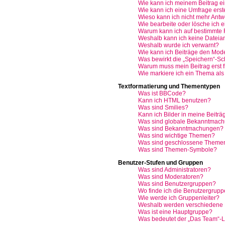
Wie kann ich meinem Beitrag e
Wie kann ich eine Umfrage erst
Wieso kann ich nicht mehr Antwo
Wie bearbeite oder lösche ich 
Warum kann ich auf bestimmte F
Weshalb kann ich keine Datei
Weshalb wurde ich verwarnt?
Wie kann ich Beiträge den Mod
Was bewirkt die „Speichern“-Sc
Warum muss mein Beitrag erst 
Wie markiere ich ein Thema als
Textformatierung und Thementypen
Was ist BBCode?
Kann ich HTML benutzen?
Was sind Smilies?
Kann ich Bilder in meine Beiträ
Was sind globale Bekanntmac
Was sind Bekanntmachungen?
Was sind wichtige Themen?
Was sind geschlossene Theme
Was sind Themen-Symbole?
Benutzer-Stufen und Gruppen
Was sind Administratoren?
Was sind Moderatoren?
Was sind Benutzergruppen?
Wo finde ich die Benutzergruppe
Wie werde ich Gruppenleiter?
Weshalb werden verschiedene B
Was ist eine Hauptgruppe?
Was bedeutet der „Das Team“-Lin