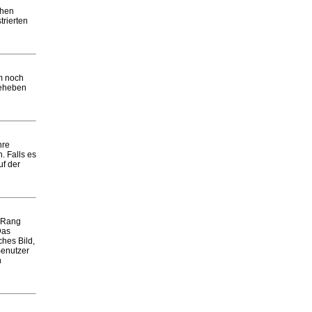
chen
trierten
em noch
beheben
hre
. Falls es
uf der
m Rang
Das
ches Bild,
Benutzer
n