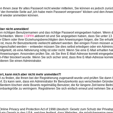
en Ihnen zwar Ihr altes Passwort nicht wieder mitteilen, Sie können es jedoch zurüc
 der Anmelde-Seite auf „Ich habe mein Passwort vergessen“ klicken und den Anw
nell wieder anmelden können.
aber nicht anmelden!
den richtigen Benutzernamen und das richtige Passwort eingegeben haben. Wenn 
glichkeiten. Wenn
COPPA
aktiviert ist und Sie angegeben haben, dass Sie unter 13 
er Eltern oder Ihrer Erziehungsberechtigten den Anweisungen folgen, die Sie erhal
ist, muss Ihr Benutzerkonto vielleicht aktiviert werden. Bei einigen Foren müssen a
eigeschaltet werden – entweder müssen Sie dies selbst erledigen oder ein Administr
tgeteilt, ob eine Aktivierung nötig ist oder nicht. Wenn Sie eine E-Mail erhalten h
n Anweisungen. Ansonsten prüfen Sie, ob Sie Ihre E-Mail-Adresse korrekt eingege
Filter blockiert wurde. Wenn Sie sich sicher sind, dass Ihre E-Mail-Adresse korrek
ieren Sie einen Administrator.
riert, kann mich aber nicht mehr anmelden?!
l zu finden, die Ihnen bei der Registrierung zugesandt wurde und prüfen Sie dann 
. Es kann sein, dass ein Administrator Ihr Benutzerkonto aus verschieden Gründe
Außerdem löschen viele Boards regelmäßig Benutzer, die für längere Zeit keine Beit
nbankgröße zu verringern. Registrieren Sie sich einfach erneut und nehmen Sie a
line Privacy and Protection Act of 1998 (deutsch: Gesetz zum Schutz der Privats
st ein Gesetz in den USA, welches festlegt, dass Websites, die möglicherweise pers