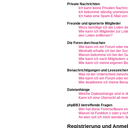
Private Nachrichten
Ich kann keine Privaten Nachric
Ich bekomme ständig unerwünsc
Ich habe eine Spam-E-Mail von 
Freunde und ignorierte Mitglieder
Wozu benötige ich die Listen de
Wie kann ich Mitglieder zur Lis
den Listen entfernen?
Die Foren durchsuchen
Wie kann ich ein Forum oder m
Weshalb erhalte ich bei der Su
Warum bekomme ich bei der Suc
Wie kann ich nach Mitgliedern
Wie kann ich meine eigenen Be
Benachrichtigungen und Lesezeiche
Was ist der Unterschied zwisc
Wie kann ich ein Forum oder e
Wie deaktiviere ich meine Bena
Dateianhänge
Welche Dateianhänge sind in d
Kann ich eine Übersicht all me
phpBB3 betreffende Fragen
Wer hat diese Forensoftware en
Warum ist Funktion x oder y nic
An wen soll ich mich wenden, f
Registrierung und Anme