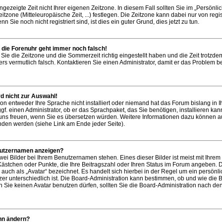
gezeigte Zeit nicht Ihrer eigenen Zeitzone. In diesem Fall sollten Sie im „Persönli
itzone (Mitteleuropäische Zeit, ...) festlegen. Die Zeitzone kann dabei nur von regis
Sie noch nicht registriert sind, ist dies ein guter Grund, dies jetzt zu tun.
er die Forenuhr geht immer noch falsch!
 Sie die Zeitzone und die Sommerzeit richtig eingestellt haben und die Zeit trotzd
vers vermutlich falsch. Kontaktieren Sie einen Administrator, damit er das Problem 
d nicht zur Auswahl!
ion entweder Ihre Sprache nicht installiert oder niemand hat das Forum bislang in I
f. einen Administrator, ob er das Sprachpaket, das Sie benötigen, installieren kann
r uns freuen, wenn Sie es übersetzen würden. Weitere Informationen dazu können a
den werden (siehe Link am Ende jeder Seite).
nutzernamen anzeigen?
wei Bilder bei Ihrem Benutzernamen stehen. Eines dieser Bilder ist meist mit Ihre
, Kästchen oder Punkte, die Ihre Beitragszahl oder Ihren Status im Forum angeben. 
 auch als „Avatar“ bezeichnet. Es handelt sich hierbei in der Regel um ein persönli
er unterschiedlich ist. Die Board-Administration kann bestimmen, ob und wie die 
Sie keinen Avatar benutzen dürfen, sollten Sie die Board-Administration nach de
ihn ändern?