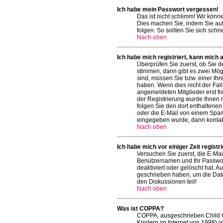
Ich habe mein Passwort vergessen!
Das ist nicht schlimm! Wir könn
Dies machen Sie, indem Sie auf
folgen. So sollten Sie sich sch
Nach oben
Ich habe mich registriert, kann mich 
Überprüfen Sie zuerst, ob Sie 
stimmen, dann gibt es zwei Mö
sind, müssen Sie bzw. einer Ihr
haben. Wenn dies nicht der Fall 
angemeldeten Mitglieder erst fr
der Registrierung wurde Ihnen mi
folgen Sie den dort enthaltene
oder die E-Mail von einem Spam-
eingegeben wurde, dann kontakt
Nach oben
Ich habe mich vor einiger Zeit regist
Versuchen Sie zuerst, die E-Mai
Benutzernamen und Ihr Passwort
deaktiviert oder gelöscht hat. 
geschrieben haben, um die Date
den Diskussionen teil!
Nach oben
Was ist COPPA?
COPPA, ausgeschrieben Child On
Kindern im Internet von 1998) i