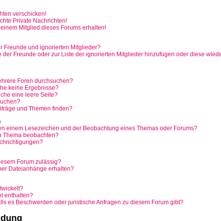
hten verschicken!
hte Private Nachrichten!
einem Mitglied dieses Forums erhalten!
r Freunde und ignorierten Mitglieder?
te der Freunde oder zur Liste der ignorierten Mitglieder hinzufügen oder diese wied
ehrere Foren durchsuchen?
che keine Ergebnisse?
he eine leere Seite?
 suchen?
iträge und Themen finden?
n
hen einem Lesezeichen und der Beobachtung eines Themas oder Forums?
in Thema beobachten?
chrichtigungen?
iesem Forum zulässig?
iner Dateianhänge erhalten?
twickelt?
ht enthalten?
alls es Beschwerden oder juristische Anfragen zu diesem Forum gibt?
ldung