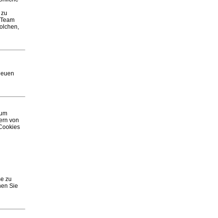
 zu
B-Team
solchen,
 neuen
rum
ern von
 Cookies
se zu
nen Sie