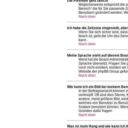
Die Forenuhr geht falsch!
Möglicherweise entspricht die an
Bereich“ die für Sie passende Ze
Benutzern geändert werden. Wenn 
Nach oben
Ich habe die Zeitzone eingestellt, ab
Wenn Sie sich sicher sind, dass
falsch ist, geht die Uhr des Ser
kann.
Nach oben
Meine Sprache steht auf diesem Boar
Meist hat die Board-Administrat
Sprache übersetzt. Fragen Sie gg
noch nicht existiert, würden wi
Website der phpBB Group gefun
Nach oben
Wie kann ich ein Bild bei meinem Be
In der Beitragsansicht können z
verknüpft: Oft sind dies Sterne
andere, meist größere Bild, wird
welches von Benutzer zu Benutz
Avatare benutzen können. Wenn 
Gründen dafür fragen.
Nach oben
Was ist mein Rang und wie kann ich 