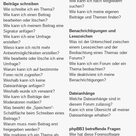
Wie kann ich nach Mitgliedern
Beiträge schreiben
suchen?
Wie schreibe ich ein Thema?
Wie kann ich meine eigenen
Wie kann ich einen Beitrag
Beiträge und Themen finden?
bearbeiten oder löschen?
Wie kann ich meinem Beitrag eine
Benachrichtigungen und
Signatur anfügen?
Lesezeichen
Wie kann ich eine Umfrage
Was ist der Unterschied zwischen
erstellen?
einem Lesezeichen und der
Wieso kann ich nicht mehr
Beobachtung eines Themas oder
Antwortmöglichkeiten erstellen?
Forums?
Wie bearbeite oder lösche ich eine
Wie kann ich ein Forum oder ein
Umfrage?
Thema beobachten?
Warum kann ich auf bestimmte
Wie deaktiviere ich meine
Foren nicht zugreifen?
Benachrichtigungen?
Weshalb kann ich keine
Dateianhänge anfügen?
Weshalb wurde ich verwarnt?
Dateianhänge
Wie kann ich Beiträge den
Welche Dateianhänge sind in
Moderatoren melden?
diesem Forum zulässig?
Was bewirkt die „Speichern“-
Kann ich eine Übersicht all meiner
Schaltfläche beim Schreiben eines
Dateianhänge erhalten?
Beitrags?
Warum muss mein Beitrag erst
phpBB3 betreffende Fragen
freigegeben werden?
Wer hat diese Forensoftware
Wie markiere ich ein Thema als