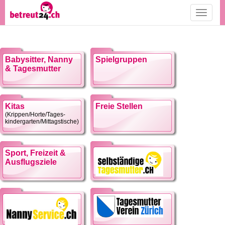
Toggle
navigati
Babysitter, Nanny
Spielgruppen
& Tagesmutter
Kitas
Freie Stellen
(Krippen/Horte/Tages-
kindergarten/Mittagstische)
Sport, Freizeit &
Ausflugsziele