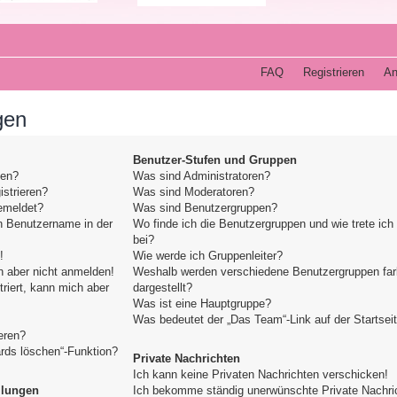
FAQ
Registrieren
An
gen
Benutzer-Stufen und Gruppen
den?
Was sind Administratoren?
strieren?
Was sind Moderatoren?
emeldet?
Was sind Benutzergruppen?
n Benutzername in der
Wo finde ich die Benutzergruppen und wie trete ich
bei?
!
Wie werde ich Gruppenleiter?
h aber nicht anmelden!
Weshalb werden verschiedene Benutzergruppen far
triert, kann mich aber
dargestellt?
Was ist eine Hauptgruppe?
Was bedeutet der „Das Team“-Link auf der Startsei
eren?
ards löschen“-Funktion?
Private Nachrichten
Ich kann keine Privaten Nachrichten verschicken!
llungen
Ich bekomme ständig unerwünschte Private Nachri