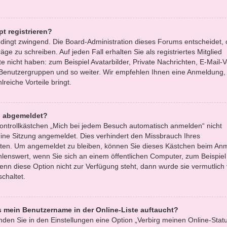
t registrieren?
bedingt zwingend. Die Board-Administration dieses Forums entscheidet, 
äge zu schreiben. Auf jeden Fall erhalten Sie als registriertes Mitglied
e nicht haben: zum Beispiel Avatarbilder, Private Nachrichten, E-Mail-
zu Benutzergruppen und so weiter. Wir empfehlen Ihnen eine Anmeldung, 
lreiche Vorteile bringt.
h abgemeldet?
ntrollkästchen „Mich bei jedem Besuch automatisch anmelden“ nicht
ine Sitzung angemeldet. Dies verhindert den Missbrauch Ihres
tten. Um angemeldet zu bleiben, können Sie dieses Kästchen beim An
hlenswert, wenn Sie sich an einem öffentlichen Computer, zum Beispiel 
enn diese Option nicht zur Verfügung steht, dann wurde sie vermutlich
chaltet.
s mein Benutzername in der Online-Liste auftaucht?
nden Sie in den Einstellungen eine Option „Verbirg meinen Online-Statu