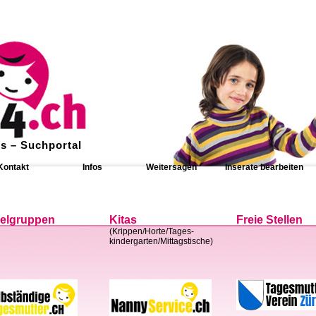
s – Suchportal
Kontakt
Infos
Weitersagen
Inserate bearbeiten
ielgruppen
Kitas
Freie Stellen
(Krippen/Horte/Tages-
kindergarten/Mittagstische)