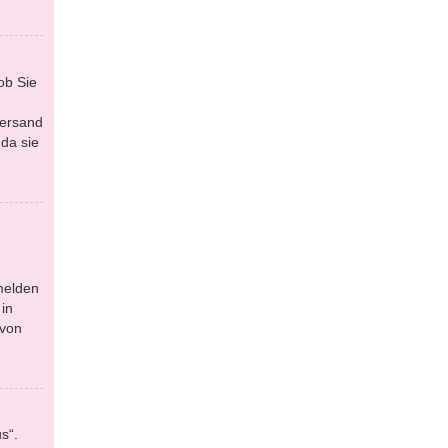
ob Sie
Versand
da sie
melden
in
 von
s“.