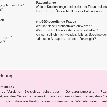
Dateianhänge
igegeben werden?
Welche Dateianhänge sind in diesem Forum zuläss
u?
Kann ich eine Übersicht all meiner Dateianhänge er
pen
phpBB3 betreffende Fragen
Wer hat diese Forensoftware entwickelt?
Warum ist Funktion x oder y nicht enthalten?
An wen soll ich mich wenden, falls es Beschwerde
einfügen?
juristische Anfragen zu diesem Forum gibt?
gen?
eldung
nmelden?
ünde. Versichern Sie sich zunächst, dass Ihr Benutzername und Ihr Pas
 ist, wenden Sie sich an einen Administrator, um sicherzugehen, dass Sie
s möglich, dass ein Konfigurationsproblem mit der Website vorliegt, we