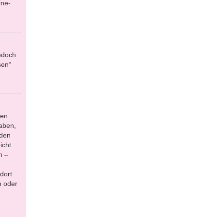
ine-
jedoch
sen“
en.
aben,
 den
icht
n –
dort
n oder