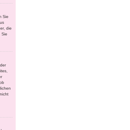
n Sie
aus
r, die
 Sie
 der
tes,
er
 ob
lichen
nicht