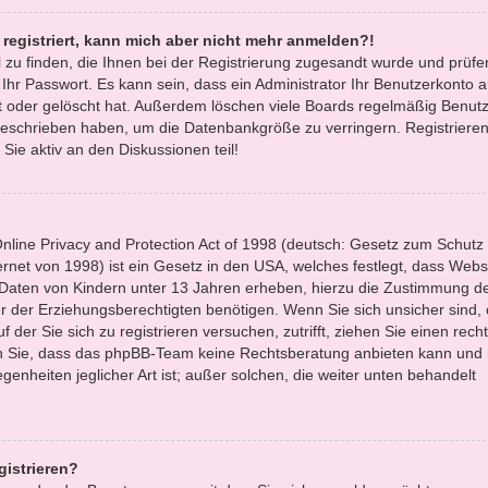
t registriert, kann mich aber nicht mehr anmelden?!
l zu finden, die Ihnen bei der Registrierung zugesandt wurde und prüfe
r Passwort. Es kann sein, dass ein Administrator Ihr Benutzerkonto 
 oder gelöscht hat. Außerdem löschen viele Boards regelmäßig Benutze
 geschrieben haben, um die Datenbankgröße zu verringern. Registrieren
Sie aktiv an den Diskussionen teil!
line Privacy and Protection Act of 1998 (deutsch: Gesetz zum Schutz
ernet von 1998) ist ein Gesetz in den USA, welches festlegt, dass Websi
 Daten von Kindern unter 13 Jahren erheben, hierzu die Zustimmung d
 der Erziehungsberechtigten benötigen. Wenn Sie sich unsicher sind,
f der Sie sich zu registrieren versuchen, zutrifft, ziehen Sie einen recht
en Sie, dass das phpBB-Team keine Rechtsberatung anbieten kann und 
egenheiten jeglicher Art ist; außer solchen, die weiter unten behandelt
gistrieren?