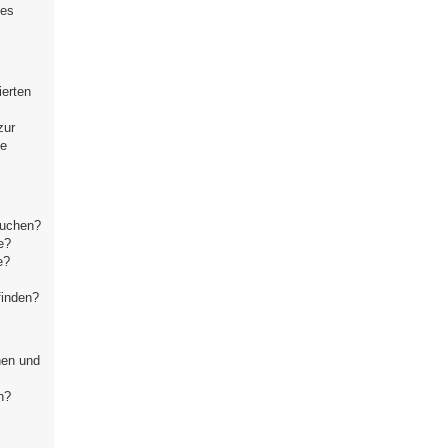
ses
ierten
zur
se
suchen?
e?
e?
finden?
hen und
n?