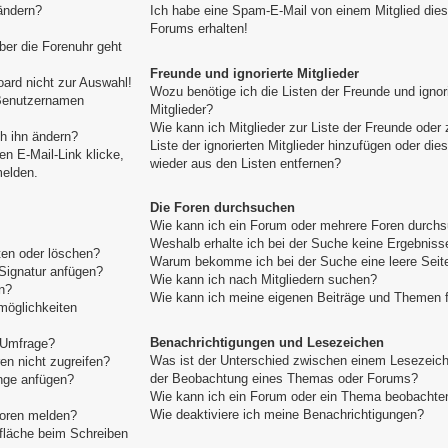
ändern?
Ich habe eine Spam-E-Mail von einem Mitglied die
Forums erhalten!
aber die Forenuhr geht
Freunde und ignorierte Mitglieder
ard nicht zur Auswahl!
Wozu benötige ich die Listen der Freunde und ignor
 Benutzernamen
Mitglieder?
Wie kann ich Mitglieder zur Liste der Freunde oder 
h ihn ändern?
Liste der ignorierten Mitglieder hinzufügen oder die
n E-Mail-Link klicke,
wieder aus den Listen entfernen?
melden.
Die Foren durchsuchen
Wie kann ich ein Forum oder mehrere Foren durch
Weshalb erhalte ich bei der Suche keine Ergebniss
ten oder löschen?
Warum bekomme ich bei der Suche eine leere Seit
Signatur anfügen?
Wie kann ich nach Mitgliedern suchen?
n?
Wie kann ich meine eigenen Beiträge und Themen 
möglichkeiten
Benachrichtigungen und Lesezeichen
e Umfrage?
Was ist der Unterschied zwischen einem Lesezeic
n nicht zugreifen?
der Beobachtung eines Themas oder Forums?
nge anfügen?
Wie kann ich ein Forum oder ein Thema beobachte
Wie deaktiviere ich meine Benachrichtigungen?
toren melden?
tfläche beim Schreiben