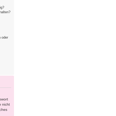
ig?
halten?
n oder
swort
 nicht
lches