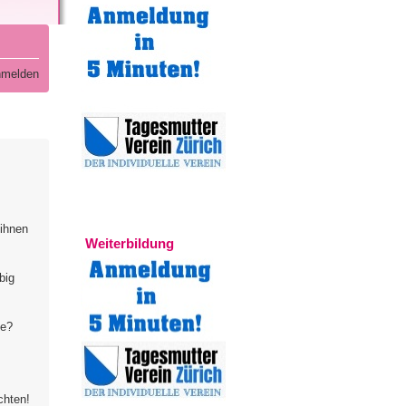
melden
Experten
 ihnen
Weiterbildung
big
te?
chten!