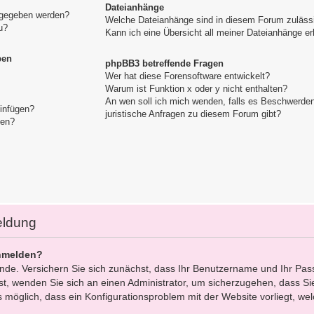
Dateianhänge
igegeben werden?
Welche Dateianhänge sind in diesem Forum zuläss
u?
Kann ich eine Übersicht all meiner Dateianhänge er
pen
phpBB3 betreffende Fragen
Wer hat diese Forensoftware entwickelt?
Warum ist Funktion x oder y nicht enthalten?
An wen soll ich mich wenden, falls es Beschwerde
einfügen?
juristische Anfragen zu diesem Forum gibt?
gen?
eldung
nmelden?
ünde. Versichern Sie sich zunächst, dass Ihr Benutzername und Ihr Pas
 ist, wenden Sie sich an einen Administrator, um sicherzugehen, dass Sie
s möglich, dass ein Konfigurationsproblem mit der Website vorliegt, we