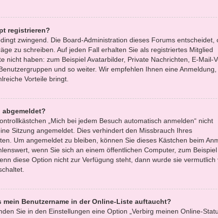
t registrieren?
bedingt zwingend. Die Board-Administration dieses Forums entscheidet, 
äge zu schreiben. Auf jeden Fall erhalten Sie als registriertes Mitglied
e nicht haben: zum Beispiel Avatarbilder, Private Nachrichten, E-Mail-
zu Benutzergruppen und so weiter. Wir empfehlen Ihnen eine Anmeldung, 
lreiche Vorteile bringt.
h abgemeldet?
ntrollkästchen „Mich bei jedem Besuch automatisch anmelden“ nicht
ine Sitzung angemeldet. Dies verhindert den Missbrauch Ihres
tten. Um angemeldet zu bleiben, können Sie dieses Kästchen beim An
hlenswert, wenn Sie sich an einem öffentlichen Computer, zum Beispiel 
enn diese Option nicht zur Verfügung steht, dann wurde sie vermutlich
chaltet.
s mein Benutzername in der Online-Liste auftaucht?
nden Sie in den Einstellungen eine Option „Verbirg meinen Online-Statu