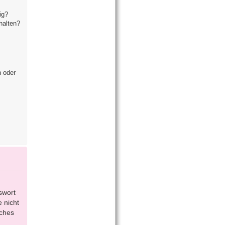
ig?
halten?
n oder
swort
 nicht
lches