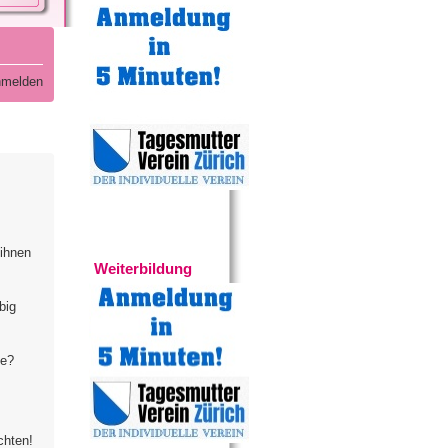
melden
Experten
 ihnen
Weiterbildung
big
te?
chten!