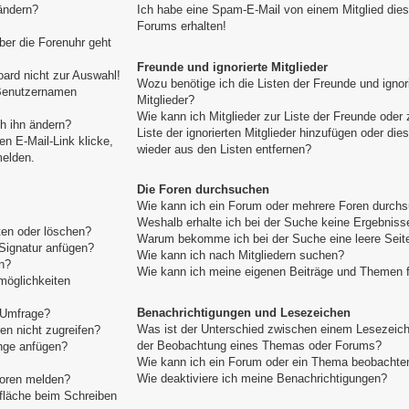
ändern?
Ich habe eine Spam-E-Mail von einem Mitglied die
Forums erhalten!
aber die Forenuhr geht
Freunde und ignorierte Mitglieder
ard nicht zur Auswahl!
Wozu benötige ich die Listen der Freunde und ignor
 Benutzernamen
Mitglieder?
Wie kann ich Mitglieder zur Liste der Freunde oder 
h ihn ändern?
Liste der ignorierten Mitglieder hinzufügen oder die
n E-Mail-Link klicke,
wieder aus den Listen entfernen?
melden.
Die Foren durchsuchen
Wie kann ich ein Forum oder mehrere Foren durch
Weshalb erhalte ich bei der Suche keine Ergebniss
ten oder löschen?
Warum bekomme ich bei der Suche eine leere Seit
Signatur anfügen?
Wie kann ich nach Mitgliedern suchen?
n?
Wie kann ich meine eigenen Beiträge und Themen 
möglichkeiten
Benachrichtigungen und Lesezeichen
e Umfrage?
Was ist der Unterschied zwischen einem Lesezeic
n nicht zugreifen?
der Beobachtung eines Themas oder Forums?
nge anfügen?
Wie kann ich ein Forum oder ein Thema beobachte
Wie deaktiviere ich meine Benachrichtigungen?
toren melden?
tfläche beim Schreiben