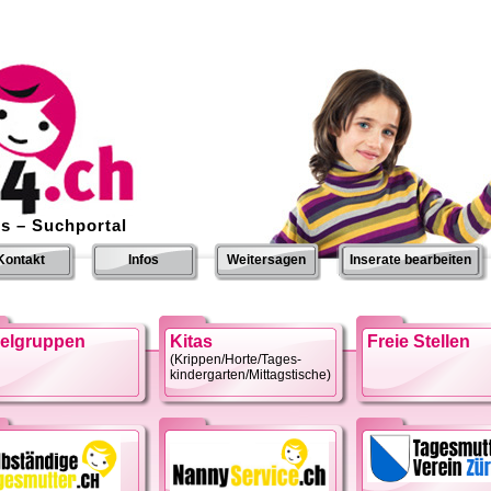
s – Suchportal
Kontakt
Infos
Weitersagen
Inserate bearbeiten
ielgruppen
Kitas
Freie Stellen
(Krippen/Horte/Tages-
kindergarten/Mittagstische)