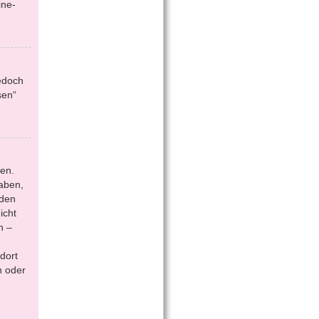
ine-
jedoch
sen“
en.
aben,
 den
icht
n –
dort
n oder