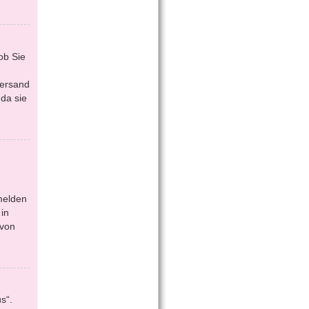
ob Sie
Versand
da sie
melden
in
 von
s“.