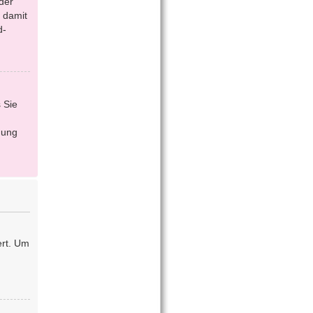
der
 damit
d-
 Sie
dung
ert. Um