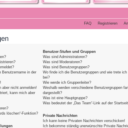
FAQ
Registrieren
An
gen
Benutzer-Stufen und Gruppen
den?
Was sind Administratoren?
strieren?
Was sind Moderatoren?
emeldet?
Was sind Benutzergruppen?
n Benutzername in der
Wo finde ich die Benutzergruppen und wie trete ich
bei?
!
Wie werde ich Gruppenleiter?
h aber nicht anmelden!
Weshalb werden verschiedene Benutzergruppen far
triert, kann mich aber
dargestellt?
Was ist eine Hauptgruppe?
Was bedeutet der „Das Team“-Link auf der Startsei
eren?
ards löschen“-Funktion?
Private Nachrichten
Ich kann keine Privaten Nachrichten verschicken!
llungen
Ich bekomme ständig unerwünschte Private Nachri