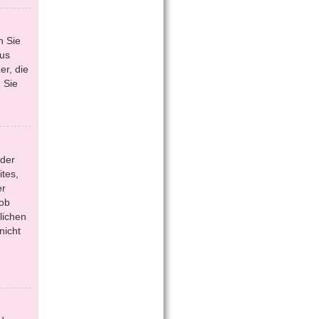
n Sie
aus
r, die
 Sie
 der
tes,
er
 ob
lichen
nicht