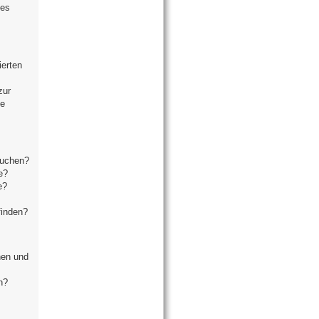
ses
ierten
zur
se
suchen?
e?
e?
finden?
hen und
n?