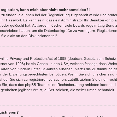
t registriert, kann mich aber nicht mehr anmelden?!
l zu finden, die Ihnen bei der Registrierung zugesandt wurde und prüfe
r Passwort. Es kann sein, dass ein Administrator Ihr Benutzerkonto 
 oder gelöscht hat. Außerdem löschen viele Boards regelmäßig Benutze
 geschrieben haben, um die Datenbankgröße zu verringern. Registrieren
Sie aktiv an den Diskussionen teil!
line Privacy and Protection Act of 1998 (deutsch: Gesetz zum Schutz
ernet von 1998) ist ein Gesetz in den USA, welches festlegt, dass Websi
 Daten von Kindern unter 13 Jahren erheben, hierzu die Zustimmung d
 der Erziehungsberechtigten benötigen. Wenn Sie sich unsicher sind,
f der Sie sich zu registrieren versuchen, zutrifft, ziehen Sie einen recht
en Sie, dass das phpBB-Team keine Rechtsberatung anbieten kann und 
egenheiten jeglicher Art ist; außer solchen, die weiter unten behandelt
gistrieren?