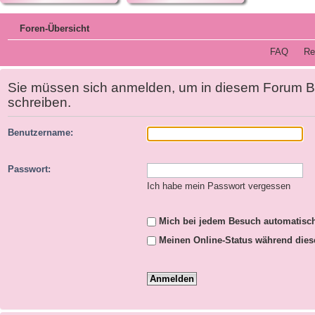
Foren-Übersicht
FAQ
Re
Sie müssen sich anmelden, um in diesem Forum B
schreiben.
Benutzername:
Passwort:
Ich habe mein Passwort vergessen
Mich bei jedem Besuch automatisc
Meinen Online-Status während dies