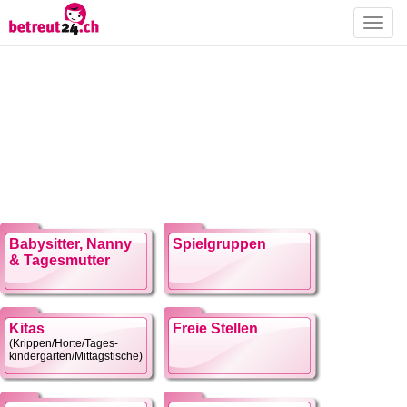
Toggle
naviga
Babysitter, Nanny
Spielgruppen
& Tagesmutter
Kitas
Freie Stellen
(Krippen/Horte/Tages-
kindergarten/Mittagstische)