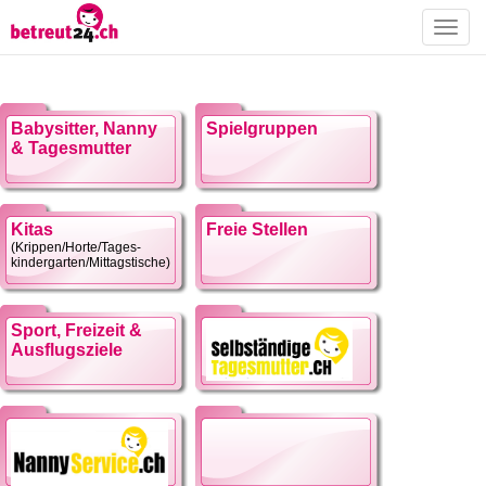
Toggle
naviga
Babysitter, Nanny
Spielgruppen
& Tagesmutter
Kitas
Freie Stellen
(Krippen/Horte/Tages-
kindergarten/Mittagstische)
Sport, Freizeit &
Ausflugsziele