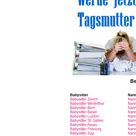
Be
Babysitter
Nan
Babysitter
Zürich
Nan
Babysitter Winterthur
Nann
Babysitter Bern
Nann
Babysitter Basel
Nann
Babysitter
Luzern
Nan
Babysitter St.
Gallen
Nann
Babysitter
Aarau
Nan
Babysitter
Fribourg
Nan
Babysitter
Zug
Nan