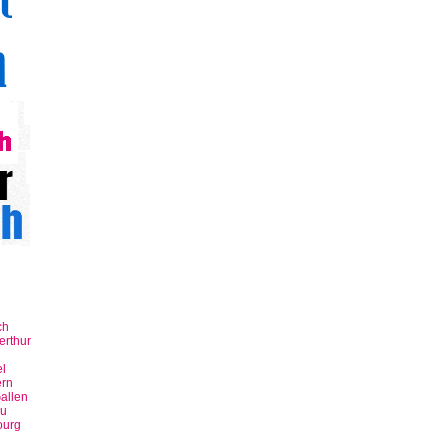
ch
erthur
n
l
rn
allen
u
ourg