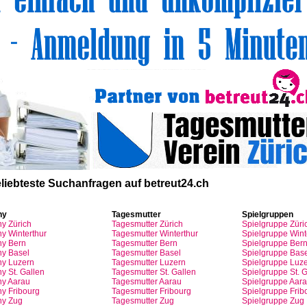
liebteste
Suchanfragen
auf
betreut24.ch
ny
Tagesmutter
Spielgruppen
ny
Zürich
Tagesmutter
Zürich
Spielgruppe
Züri
y Winterthur
Tagesmutter
Winterthur
Spielgruppe
Wint
y Bern
Tagesmutter
Bern
Spielgruppe
Ber
y Basel
Tagesmutter
Basel
Spielgruppe
Base
ny
Luzern
Tagesmutter
Luzern
Spielgruppe
Luze
y St.
Gallen
Tagesmutter
St.
Gallen
Spielgruppe
St.
G
ny
Aarau
Tagesmutter
Aarau
Spielgruppe
Aara
ny
Fribourg
Tagesmutter
Fribourg
Spielgruppe
Frib
ny
Zug
Tagesmutter
Zug
Spielgruppe
Zug