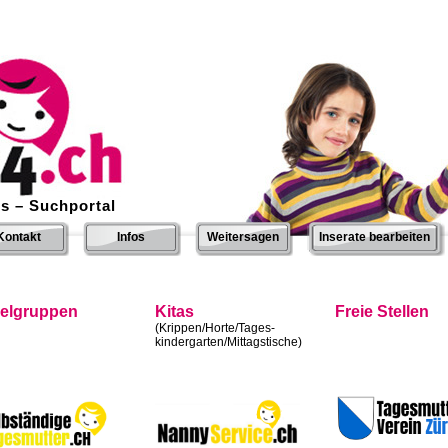
s – Suchportal
Kontakt
Infos
Weitersagen
Inserate bearbeiten
ielgruppen
Kitas
Freie Stellen
(Krippen/Horte/Tages-
kindergarten/Mittagstische)