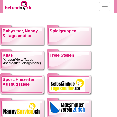
Toggle
navigati
Babysitter, Nanny
Spielgruppen
& Tagesmutter
Kitas
Freie Stellen
(Krippen/Horte/Tages-
kindergarten/Mittagstische)
Sport, Freizeit &
Ausflugsziele