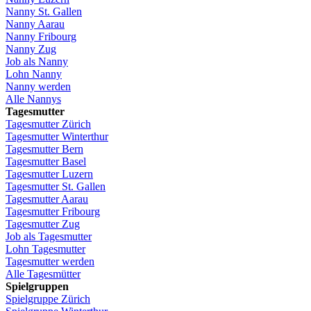
Nanny St.
Gallen
Nanny
Aarau
Nanny
Fribourg
Nanny
Zug
Job
als
Nanny
Lohn
Nanny
Nanny
werden
Alle Nannys
Tagesmutter
Tagesmutter
Zürich
Tagesmutter
Winterthur
Tagesmutter
Bern
Tagesmutter
Basel
Tagesmutter
Luzern
Tagesmutter
St.
Gallen
Tagesmutter
Aarau
Tagesmutter
Fribourg
Tagesmutter
Zug
Job
als
Tagesmutter
Lohn
Tagesmutter
Tagesmutter
werden
Alle Tagesmütter
Spielgruppen
Spielgruppe
Zürich