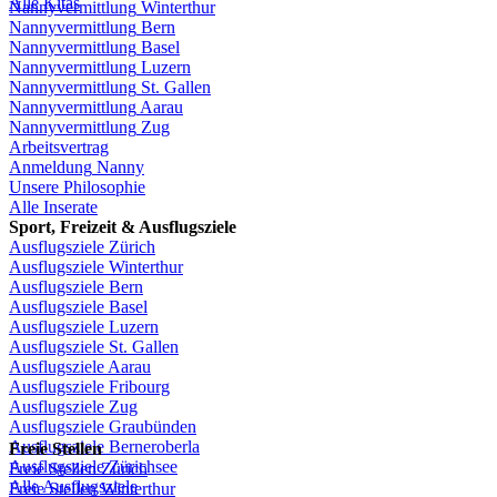
Alle Kitas
Nannyvermittlung
Winterthur
Nannyvermittlung
Bern
Nannyvermittlung
Basel
Nannyvermittlung
Luzern
Nannyvermittlung
St.
Gallen
Nannyvermittlung
Aarau
Nannyvermittlung
Zug
Arbeitsvertrag
Anmeldung
Nanny
Unsere
Philosophie
Alle Inserate
Sport,
Freizeit
&
Ausflugsziele
Ausflugsziele
Zürich
Ausflugsziele
Winterthur
Ausflugsziele
Bern
Ausflugsziele
Basel
Ausflugsziele
Luzern
Ausflugsziele
St.
Gallen
Ausflugsziele
Aarau
Ausflugsziele
Fribourg
Ausflugsziele
Zug
Ausflugsziele
Graubünden
Ausflugsziele
Berneroberla
Freie
Stellen
Ausflugsziele
Zürichsee
Freie
Stellen
Zürich
Alle Ausflugsziele
Freie
Stellen
Winterthur