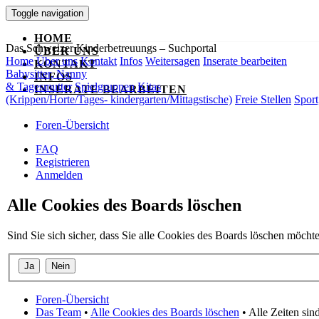
Toggle navigation
HOME
Das Schweizer Kinderbetreuungs – Suchportal
ÜBER UNS
Home
Über uns
Kontakt
Infos
Weitersagen
Inserate bearbeiten
KONTAKT
Babysitter, Nanny
INFOS
& Tagesmutter
Spielgruppen
Kitas
INSERATE BEARBEITEN
(Krippen/Horte/Tages- kindergarten/Mittagstische)
Freie Stellen
Sport
Foren-Übersicht
FAQ
Registrieren
Anmelden
Alle Cookies des Boards löschen
Sind Sie sich sicher, dass Sie alle Cookies des Boards löschen möcht
Foren-Übersicht
Das Team
•
Alle Cookies des Boards löschen
• Alle Zeiten si