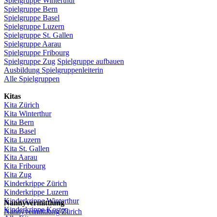
Spielgruppe
Winterthur
Spielgruppe
Bern
Spielgruppe
Basel
Spielgruppe
Luzern
Spielgruppe
St.
Gallen
Spielgruppe
Aarau
Spielgruppe
Fribourg
Spielgruppe
Zug
Spielgruppe
aufbauen
Ausbildung
Spielgruppenleiterin
Alle Spielgruppen
Kitas
Kita
Zürich
Kita Winterthur
Kita Bern
Kita Basel
Kita
Luzern
Kita St.
Gallen
Kita
Aarau
Kita
Fribourg
Kita
Zug
Kinderkrippe
Zürich
Kinderkrippe
Luzern
Kinderkrippe
Winterthur
Nannyvermittlung
Kinderkrippe
Kosten
Nannyvermittlung
Zürich