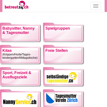
Toggle
navigati
Babysitter, Nanny
Spielgruppen
& Tagesmutter
Kitas
Freie Stellen
(Krippen/Horte/Tages-
kindergarten/Mittagstische)
Sport, Freizeit &
Ausflugsziele