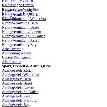
Kinderkrippe
Zürich
Kinderkrippe
Luzern
Kinderkrippe
Winterthur
Nannyvermittlung
Kinderkrippe
Kosten
Nannyvermittlung
Zürich
Alle Kitas
Nannyvermittlung
Winterthur
Nannyvermittlung
Bern
Nannyvermittlung
Basel
Nannyvermittlung
Luzern
Nannyvermittlung
St.
Gallen
Nannyvermittlung
Aarau
Nannyvermittlung
Zug
Arbeitsvertrag
Anmeldung
Nanny
Unsere
Philosophie
Alle Inserate
Sport,
Freizeit
&
Ausflugsziele
Ausflugsziele
Zürich
Ausflugsziele
Winterthur
Ausflugsziele
Bern
Ausflugsziele
Basel
Ausflugsziele
Luzern
Ausflugsziele
St.
Gallen
Ausflugsziele
Aarau
Ausflugsziele
Fribourg
Ausflugsziele
Zug