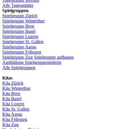
Tagesmutter
werden
Alle Tagesmütter
Spielgruppen
Spielgruppe
Zürich
Spielgruppe
Winterthur
Spielgruppe
Bern
Spielgruppe
Basel
Spielgruppe
Luzern
Spielgruppe
St.
Gallen
Spielgruppe
Aarau
Spielgruppe
Fribourg
Spielgruppe
Zug
Spielgruppe
aufbauen
Ausbildung
Spielgruppenleiterin
Alle Spielgruppen
Kitas
Kita
Zürich
Kita Winterthur
Kita Bern
Kita Basel
Kita
Luzern
Kita St.
Gallen
Kita
Aarau
Kita
Fribourg
Kita
Zug