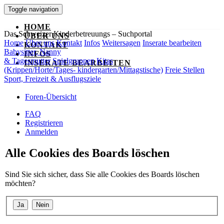
Toggle navigation
HOME
Das Schweizer Kinderbetreuungs – Suchportal
ÜBER UNS
Home
Über uns
Kontakt
Infos
Weitersagen
Inserate bearbeiten
KONTAKT
Babysitter, Nanny
INFOS
& Tagesmutter
Spielgruppen
Kitas
INSERATE BEARBEITEN
(Krippen/Horte/Tages- kindergarten/Mittagstische)
Freie Stellen
Sport, Freizeit & Ausflugsziele
Foren-Übersicht
FAQ
Registrieren
Anmelden
Alle Cookies des Boards löschen
Sind Sie sich sicher, dass Sie alle Cookies des Boards löschen
möchten?