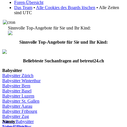
Foren-Übersicht
Das Team
•
Alle Cookies des Boards löschen
• Alle Zeiten
sind UTC
Sinnvolle Top-Angebote für Sie und Ihr Kind:
Sinnvolle Top-Angebote für Sie und Ihr Kind:
Beliebteste
Suchanfragen
auf
betreut24.ch
Babysitter
Babysitter
Zürich
Babysitter Winterthur
Babysitter Bern
Babysitter Basel
Babysitter
Luzern
Babysitter St.
Gallen
Babysitter
Aarau
Babysitter
Fribourg
Babysitter
Zug
Job
Nanny
als
Babysitter
Lohn
Nanny
Babysitter
Zürich