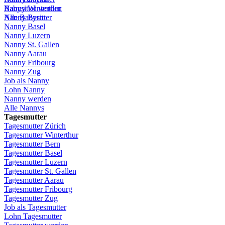
Babysitter
Nanny Winterthur
werden
Alle Babysitter
Nanny Bern
Nanny Basel
Nanny
Luzern
Nanny St.
Gallen
Nanny
Aarau
Nanny
Fribourg
Nanny
Zug
Job
als
Nanny
Lohn
Nanny
Nanny
werden
Alle Nannys
Tagesmutter
Tagesmutter
Zürich
Tagesmutter
Winterthur
Tagesmutter
Bern
Tagesmutter
Basel
Tagesmutter
Luzern
Tagesmutter
St.
Gallen
Tagesmutter
Aarau
Tagesmutter
Fribourg
Tagesmutter
Zug
Job
als
Tagesmutter
Lohn
Tagesmutter