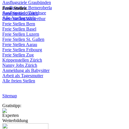
Ausflugsziele
Graubünden
Ausflugsziele
Berneroberla
Freie
Stellen
Ausflugsziele
Zürichsee
Freie
Stellen
Zürich
Alle Ausflugsziele
Freie
Stellen
Winterthur
Freie
Stellen
Bern
Freie
Stellen
Basel
Freie
Stellen
Luzern
Freie
Stellen
St.
Gallen
Freie
Stellen
Aarau
Freie
Stellen
Fribourg
Freie
Stellen
Zug
Krippenstellen
Zürich
Nanny Jobs
Zürich
Anmeldung
als
Babysitter
Arbeit
als
Tagesmutter
Alle freien Stellen
Sitemap
Gratistipp:
Experten
Weiterbildung