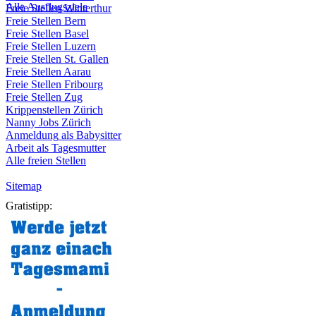
Alle Ausflugsziele
Freie
Stellen
Winterthur
Freie
Stellen
Bern
Freie
Stellen
Basel
Freie
Stellen
Luzern
Freie
Stellen
St.
Gallen
Freie
Stellen
Aarau
Freie
Stellen
Fribourg
Freie
Stellen
Zug
Krippenstellen
Zürich
Nanny Jobs
Zürich
Anmeldung
als
Babysitter
Arbeit
als
Tagesmutter
Alle freien Stellen
Sitemap
Gratistipp: