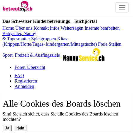
Toggle
naviga
Das Schweizer Kinderbetreuungs – Suchportal
Home
Über uns
Kontakt
Infos
Weitersagen
Inserate bearbeiten
Babysitter, Nanny
& Tagesmutter
Spielgruppen
Kitas
(Krippen/Horte/Tages- kindergarten/Mittagstische)
Freie Stellen
Sport, Freizeit & Ausflugsziele
Foren-Übersicht
FAQ
Registrieren
Anmelden
Alle Cookies des Boards löschen
Sind Sie sich sicher, dass Sie alle Cookies des Boards löschen
möchten?