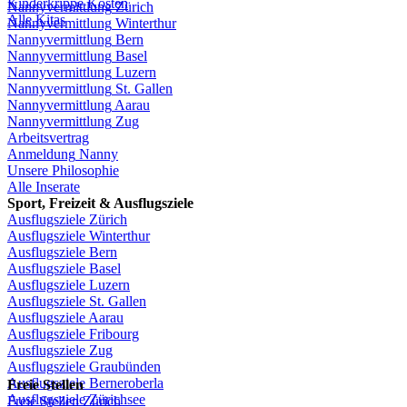
Kinderkrippe
Kosten
Nannyvermittlung
Zürich
Alle Kitas
Nannyvermittlung
Winterthur
Nannyvermittlung
Bern
Nannyvermittlung
Basel
Nannyvermittlung
Luzern
Nannyvermittlung
St.
Gallen
Nannyvermittlung
Aarau
Nannyvermittlung
Zug
Arbeitsvertrag
Anmeldung
Nanny
Unsere
Philosophie
Alle Inserate
Sport,
Freizeit
&
Ausflugsziele
Ausflugsziele
Zürich
Ausflugsziele
Winterthur
Ausflugsziele
Bern
Ausflugsziele
Basel
Ausflugsziele
Luzern
Ausflugsziele
St.
Gallen
Ausflugsziele
Aarau
Ausflugsziele
Fribourg
Ausflugsziele
Zug
Ausflugsziele
Graubünden
Ausflugsziele
Berneroberla
Freie
Stellen
Ausflugsziele
Zürichsee
Freie
Stellen
Zürich