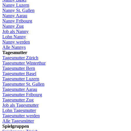
Nanny
Luzern
Nanny St.
Gallen
Nanny
Aarau
Nanny
Fribourg
Nanny
Zug
Job
als
Nanny
Lohn
Nanny
Nanny
werden
Alle Nannys
Tagesmutter
Tagesmutter
Zürich
Tagesmutter
Winterthur
Tagesmutter
Bern
Tagesmutter
Basel
Tagesmutter
Luzern
Tagesmutter
St.
Gallen
Tagesmutter
Aarau
Tagesmutter
Fribourg
Tagesmutter
Zug
Job
als
Tagesmutter
Lohn
Tagesmutter
Tagesmutter
werden
Alle Tagesmütter
Spielgruppen