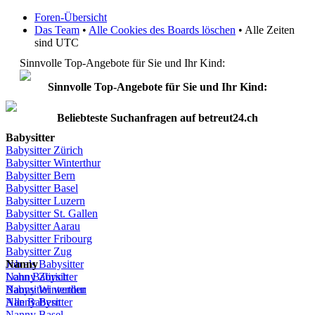
Foren-Übersicht
Das Team
•
Alle Cookies des Boards löschen
• Alle Zeiten
sind UTC
Sinnvolle Top-Angebote für Sie und Ihr Kind:
Sinnvolle Top-Angebote für Sie und Ihr Kind:
Beliebteste
Suchanfragen
auf
betreut24.ch
Babysitter
Babysitter
Zürich
Babysitter Winterthur
Babysitter Bern
Babysitter Basel
Babysitter
Luzern
Babysitter St.
Gallen
Babysitter
Aarau
Babysitter
Fribourg
Babysitter
Zug
Job
Nanny
als
Babysitter
Lohn
Nanny
Babysitter
Zürich
Babysitter
Nanny Winterthur
werden
Alle Babysitter
Nanny Bern
Nanny Basel