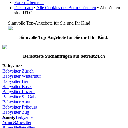
Foren-Übersicht
Das Team
•
Alle Cookies des Boards löschen
• Alle Zeiten
sind UTC
Sinnvolle Top-Angebote für Sie und Ihr Kind:
Sinnvolle Top-Angebote für Sie und Ihr Kind:
Beliebteste
Suchanfragen
auf
betreut24.ch
Babysitter
Babysitter
Zürich
Babysitter Winterthur
Babysitter Bern
Babysitter Basel
Babysitter
Luzern
Babysitter St.
Gallen
Babysitter
Aarau
Babysitter
Fribourg
Babysitter
Zug
Job
Nanny
als
Babysitter
Lohn
Nanny
Babysitter
Zürich
Babysitter
Nanny Winterthur
werden