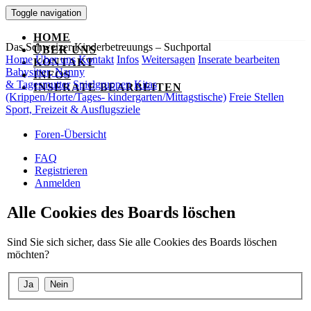
Toggle navigation
HOME
Das Schweizer Kinderbetreuungs – Suchportal
ÜBER UNS
Home
Über uns
Kontakt
Infos
Weitersagen
Inserate bearbeiten
KONTAKT
Babysitter, Nanny
INFOS
& Tagesmutter
Spielgruppen
Kitas
INSERATE BEARBEITEN
(Krippen/Horte/Tages- kindergarten/Mittagstische)
Freie Stellen
Sport, Freizeit & Ausflugsziele
Foren-Übersicht
FAQ
Registrieren
Anmelden
Alle Cookies des Boards löschen
Sind Sie sich sicher, dass Sie alle Cookies des Boards löschen
möchten?