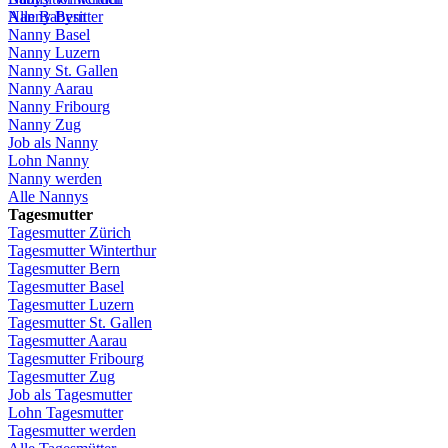
Alle Babysitter
Nanny Bern
Nanny Basel
Nanny
Luzern
Nanny St.
Gallen
Nanny
Aarau
Nanny
Fribourg
Nanny
Zug
Job
als
Nanny
Lohn
Nanny
Nanny
werden
Alle Nannys
Tagesmutter
Tagesmutter
Zürich
Tagesmutter
Winterthur
Tagesmutter
Bern
Tagesmutter
Basel
Tagesmutter
Luzern
Tagesmutter
St.
Gallen
Tagesmutter
Aarau
Tagesmutter
Fribourg
Tagesmutter
Zug
Job
als
Tagesmutter
Lohn
Tagesmutter
Tagesmutter
werden