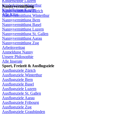
Kinderkrippe
Luzern
Kinderkrippe
Winterthur
Nannyvermittlung
Kinderkrippe
Kosten
Nannyvermittlung
Zürich
Alle Kitas
Nannyvermittlung
Winterthur
Nannyvermittlung
Bern
Nannyvermittlung
Basel
Nannyvermittlung
Luzern
Nannyvermittlung
St.
Gallen
Nannyvermittlung
Aarau
Nannyvermittlung
Zug
Arbeitsvertrag
Anmeldung
Nanny
Unsere
Philosophie
Alle Inserate
Sport,
Freizeit
&
Ausflugsziele
Ausflugsziele
Zürich
Ausflugsziele
Winterthur
Ausflugsziele
Bern
Ausflugsziele
Basel
Ausflugsziele
Luzern
Ausflugsziele
St.
Gallen
Ausflugsziele
Aarau
Ausflugsziele
Fribourg
Ausflugsziele
Zug
Ausflugsziele
Graubünden