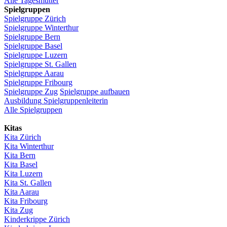
Alle Tagesmütter
Spielgruppen
Spielgruppe
Zürich
Spielgruppe
Winterthur
Spielgruppe
Bern
Spielgruppe
Basel
Spielgruppe
Luzern
Spielgruppe
St.
Gallen
Spielgruppe
Aarau
Spielgruppe
Fribourg
Spielgruppe
Zug
Spielgruppe
aufbauen
Ausbildung
Spielgruppenleiterin
Alle Spielgruppen
Kitas
Kita
Zürich
Kita Winterthur
Kita Bern
Kita Basel
Kita
Luzern
Kita St.
Gallen
Kita
Aarau
Kita
Fribourg
Kita
Zug
Kinderkrippe
Zürich