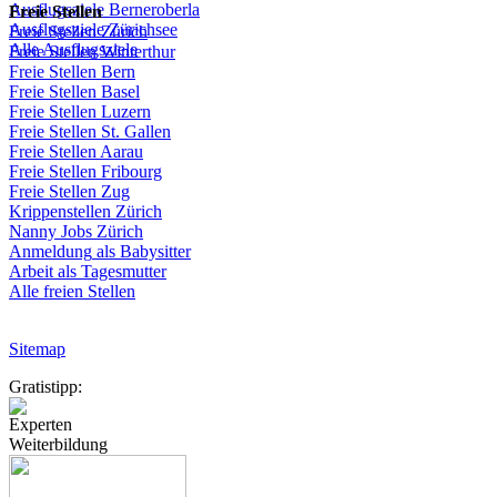
Ausflugsziele
Berneroberla
Freie
Stellen
Ausflugsziele
Zürichsee
Freie
Stellen
Zürich
Alle Ausflugsziele
Freie
Stellen
Winterthur
Freie
Stellen
Bern
Freie
Stellen
Basel
Freie
Stellen
Luzern
Freie
Stellen
St.
Gallen
Freie
Stellen
Aarau
Freie
Stellen
Fribourg
Freie
Stellen
Zug
Krippenstellen
Zürich
Nanny Jobs
Zürich
Anmeldung
als
Babysitter
Arbeit
als
Tagesmutter
Alle freien Stellen
Sitemap
Gratistipp:
Experten
Weiterbildung