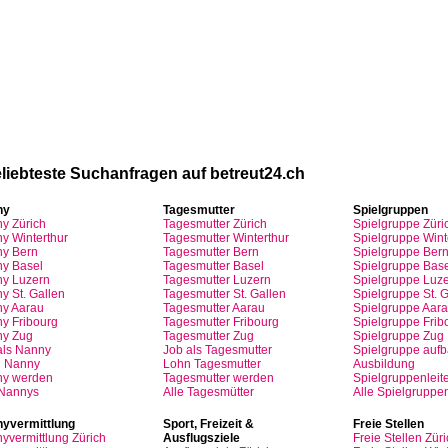
volle Top-Angebote für Sie und Ihr Kind:
liebteste
Suchanfragen
auf
betreut24.ch
ny
Tagesmutter
Spielgruppen
ny
Zürich
Tagesmutter
Zürich
Spielgruppe
Züri
y Winterthur
Tagesmutter
Winterthur
Spielgruppe
Wint
y Bern
Tagesmutter
Bern
Spielgruppe
Ber
y Basel
Tagesmutter
Basel
Spielgruppe
Base
ny
Luzern
Tagesmutter
Luzern
Spielgruppe
Luze
y St.
Gallen
Tagesmutter
St.
Gallen
Spielgruppe
St.
G
ny
Aarau
Tagesmutter
Aarau
Spielgruppe
Aara
ny
Fribourg
Tagesmutter
Fribourg
Spielgruppe
Frib
ny
Zug
Tagesmutter
Zug
Spielgruppe
Zug
als
Nanny
Job
als
Tagesmutter
Spielgruppe
auf
n
Nanny
Lohn
Tagesmutter
Ausbildung
ny
werden
Tagesmutter
werden
Spielgruppenleite
 Nannys
Alle Tagesmütter
Alle Spielgruppe
yvermittlung
Sport,
Freizeit
&
Freie
Stellen
yvermittlung
Zürich
Ausflugsziele
Freie
Stellen
Züri