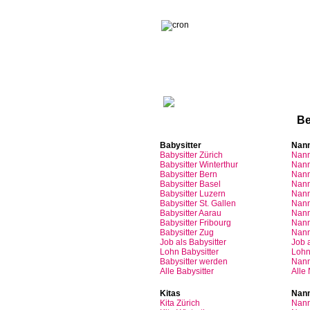
Sinn
Be
Babysitter
Nan
Babysitter
Zürich
Nan
Babysitter Winterthur
Nann
Babysitter Bern
Nann
Babysitter Basel
Nann
Babysitter
Luzern
Nan
Babysitter St.
Gallen
Nann
Babysitter
Aarau
Nan
Babysitter
Fribourg
Nan
Babysitter
Zug
Nan
Job
als
Babysitter
Job
Lohn
Babysitter
Loh
Babysitter
werden
Nan
Alle Babysitter
Alle
Kitas
Nann
Kita
Zürich
Nann