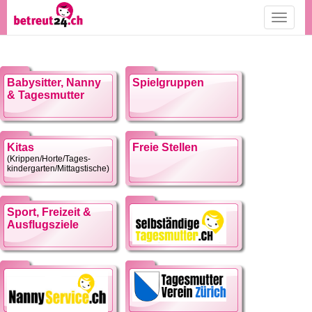
Toggle
navigati
Babysitter, Nanny
Spielgruppen
& Tagesmutter
Kitas
Freie Stellen
(Krippen/Horte/Tages-
kindergarten/Mittagstische)
Sport, Freizeit &
Ausflugsziele