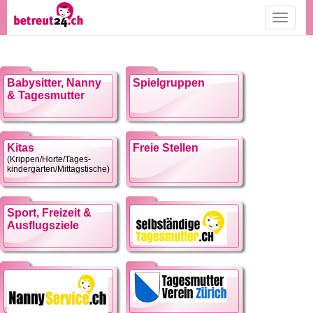
Toggle
navigati
Babysitter, Nanny
Spielgruppen
& Tagesmutter
Kitas
Freie Stellen
(Krippen/Horte/Tages-
kindergarten/Mittagstische)
Sport, Freizeit &
Ausflugsziele