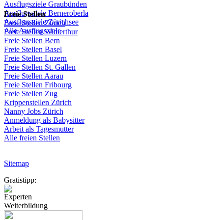
Ausflugsziele
Graubünden
Ausflugsziele
Berneroberla
Freie
Stellen
Ausflugsziele
Zürichsee
Freie
Stellen
Zürich
Alle Ausflugsziele
Freie
Stellen
Winterthur
Freie
Stellen
Bern
Freie
Stellen
Basel
Freie
Stellen
Luzern
Freie
Stellen
St.
Gallen
Freie
Stellen
Aarau
Freie
Stellen
Fribourg
Freie
Stellen
Zug
Krippenstellen
Zürich
Nanny Jobs
Zürich
Anmeldung
als
Babysitter
Arbeit
als
Tagesmutter
Alle freien Stellen
Sitemap
Gratistipp:
Experten
Weiterbildung