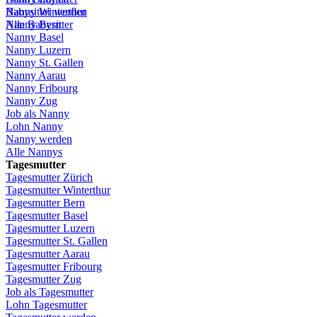
Babysitter
Nanny Winterthur
werden
Alle Babysitter
Nanny Bern
Nanny Basel
Nanny
Luzern
Nanny St.
Gallen
Nanny
Aarau
Nanny
Fribourg
Nanny
Zug
Job
als
Nanny
Lohn
Nanny
Nanny
werden
Alle Nannys
Tagesmutter
Tagesmutter
Zürich
Tagesmutter
Winterthur
Tagesmutter
Bern
Tagesmutter
Basel
Tagesmutter
Luzern
Tagesmutter
St.
Gallen
Tagesmutter
Aarau
Tagesmutter
Fribourg
Tagesmutter
Zug
Job
als
Tagesmutter
Lohn
Tagesmutter