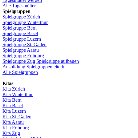
Tagesmutter
werden
Alle Tagesmütter
Spielgruppen
Spielgruppe
Zürich
Spielgruppe
Winterthur
Spielgruppe
Bern
Spielgruppe
Basel
Spielgruppe
Luzern
Spielgruppe
St.
Gallen
Spielgruppe
Aarau
Spielgruppe
Fribourg
Spielgruppe
Zug
Spielgruppe
aufbauen
Ausbildung
Spielgruppenleiterin
Alle Spielgruppen
Kitas
Kita
Zürich
Kita Winterthur
Kita Bern
Kita Basel
Kita
Luzern
Kita St.
Gallen
Kita
Aarau
Kita
Fribourg
Kita
Zug