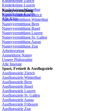
Kinderkrippe
Zürich
Kinderkrippe
Luzern
Kinderkrippe
Winterthur
Nannyvermittlung
Kinderkrippe
Kosten
Nannyvermittlung
Zürich
Alle Kitas
Nannyvermittlung
Winterthur
Nannyvermittlung
Bern
Nannyvermittlung
Basel
Nannyvermittlung
Luzern
Nannyvermittlung
St.
Gallen
Nannyvermittlung
Aarau
Nannyvermittlung
Zug
Arbeitsvertrag
Anmeldung
Nanny
Unsere
Philosophie
Alle Inserate
Sport,
Freizeit
&
Ausflugsziele
Ausflugsziele
Zürich
Ausflugsziele
Winterthur
Ausflugsziele
Bern
Ausflugsziele
Basel
Ausflugsziele
Luzern
Ausflugsziele
St.
Gallen
Ausflugsziele
Aarau
Ausflugsziele
Fribourg
Ausflugsziele
Zug