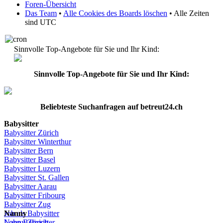
Foren-Übersicht
Das Team
•
Alle Cookies des Boards löschen
• Alle Zeiten
sind UTC
Sinnvolle Top-Angebote für Sie und Ihr Kind:
Sinnvolle Top-Angebote für Sie und Ihr Kind:
Beliebteste
Suchanfragen
auf
betreut24.ch
Babysitter
Babysitter
Zürich
Babysitter Winterthur
Babysitter Bern
Babysitter Basel
Babysitter
Luzern
Babysitter St.
Gallen
Babysitter
Aarau
Babysitter
Fribourg
Babysitter
Zug
Job
Nanny
als
Babysitter
Lohn
Nanny
Babysitter
Zürich