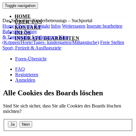
Toggle navigation
HOME
Das Schweizer Kinderbetreuungs – Suchportal
ÜBER UNS
Home
Über uns
Kontakt
Infos
Weitersagen
Inserate bearbeiten
KONTAKT
Babysitter, Nanny
INFOS
& Tagesmutter
Spielgruppen
Kitas
INSERATE BEARBEITEN
(Krippen/Horte/Tages- kindergarten/Mittagstische)
Freie Stellen
Sport, Freizeit & Ausflugsziele
Foren-Übersicht
FAQ
Registrieren
Anmelden
Alle Cookies des Boards löschen
Sind Sie sich sicher, dass Sie alle Cookies des Boards löschen
möchten?