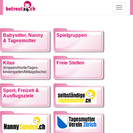
Toggle
navigati
Babysitter, Nanny
Spielgruppen
& Tagesmutter
Kitas
Freie Stellen
(Krippen/Horte/Tages-
kindergarten/Mittagstische)
Sport, Freizeit &
Ausflugsziele