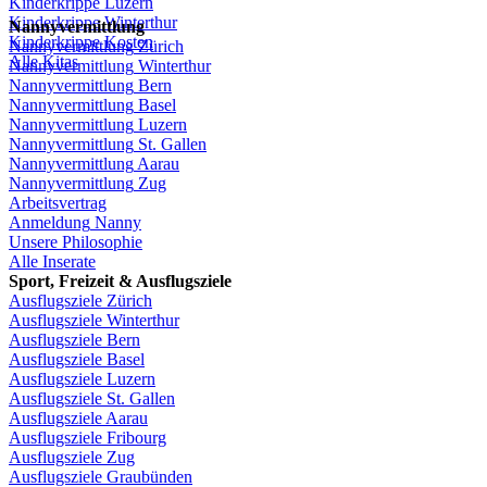
Kinderkrippe
Luzern
Kinderkrippe
Winterthur
Nannyvermittlung
Kinderkrippe
Kosten
Nannyvermittlung
Zürich
Alle Kitas
Nannyvermittlung
Winterthur
Nannyvermittlung
Bern
Nannyvermittlung
Basel
Nannyvermittlung
Luzern
Nannyvermittlung
St.
Gallen
Nannyvermittlung
Aarau
Nannyvermittlung
Zug
Arbeitsvertrag
Anmeldung
Nanny
Unsere
Philosophie
Alle Inserate
Sport,
Freizeit
&
Ausflugsziele
Ausflugsziele
Zürich
Ausflugsziele
Winterthur
Ausflugsziele
Bern
Ausflugsziele
Basel
Ausflugsziele
Luzern
Ausflugsziele
St.
Gallen
Ausflugsziele
Aarau
Ausflugsziele
Fribourg
Ausflugsziele
Zug
Ausflugsziele
Graubünden