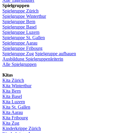
Alle Tagesmütter
Spielgruppen
Spielgruppe
Zürich
Spielgruppe
Winterthur
Spielgruppe
Bern
Spielgruppe
Basel
Spielgruppe
Luzern
Spielgruppe
St.
Gallen
Spielgruppe
Aarau
Spielgruppe
Fribourg
Spielgruppe
Zug
Spielgruppe
aufbauen
Ausbildung
Spielgruppenleiterin
Alle Spielgruppen
Kitas
Kita
Zürich
Kita Winterthur
Kita Bern
Kita Basel
Kita
Luzern
Kita St.
Gallen
Kita
Aarau
Kita
Fribourg
Kita
Zug
Kinderkrippe
Zürich