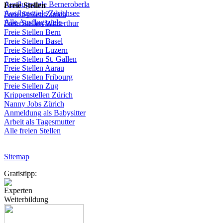
Ausflugsziele
Berneroberla
Freie
Stellen
Ausflugsziele
Zürichsee
Freie
Stellen
Zürich
Alle Ausflugsziele
Freie
Stellen
Winterthur
Freie
Stellen
Bern
Freie
Stellen
Basel
Freie
Stellen
Luzern
Freie
Stellen
St.
Gallen
Freie
Stellen
Aarau
Freie
Stellen
Fribourg
Freie
Stellen
Zug
Krippenstellen
Zürich
Nanny Jobs
Zürich
Anmeldung
als
Babysitter
Arbeit
als
Tagesmutter
Alle freien Stellen
Sitemap
Gratistipp:
Experten
Weiterbildung