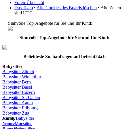
Foren-Übersicht
Das Team
•
Alle Cookies des Boards löschen
• Alle Zeiten
sind UTC
Sinnvolle Top-Angebote für Sie und Ihr Kind:
Sinnvolle Top-Angebote für Sie und Ihr Kind:
Beliebteste
Suchanfragen
auf
betreut24.ch
Babysitter
Babysitter
Zürich
Babysitter Winterthur
Babysitter Bern
Babysitter Basel
Babysitter
Luzern
Babysitter St.
Gallen
Babysitter
Aarau
Babysitter
Fribourg
Babysitter
Zug
Job
Nanny
als
Babysitter
Lohn
Nanny
Babysitter
Zürich
Babysitter
Nanny Winterthur
werden