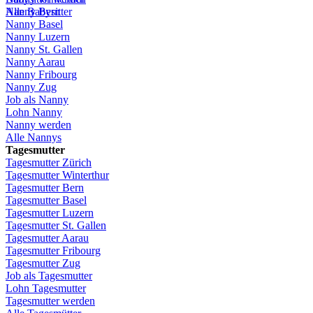
Alle Babysitter
Nanny Bern
Nanny Basel
Nanny
Luzern
Nanny St.
Gallen
Nanny
Aarau
Nanny
Fribourg
Nanny
Zug
Job
als
Nanny
Lohn
Nanny
Nanny
werden
Alle Nannys
Tagesmutter
Tagesmutter
Zürich
Tagesmutter
Winterthur
Tagesmutter
Bern
Tagesmutter
Basel
Tagesmutter
Luzern
Tagesmutter
St.
Gallen
Tagesmutter
Aarau
Tagesmutter
Fribourg
Tagesmutter
Zug
Job
als
Tagesmutter
Lohn
Tagesmutter
Tagesmutter
werden