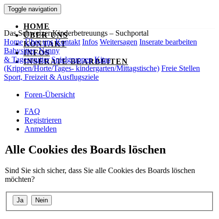
Toggle navigation
HOME
Das Schweizer Kinderbetreuungs – Suchportal
ÜBER UNS
Home
Über uns
Kontakt
Infos
Weitersagen
Inserate bearbeiten
KONTAKT
Babysitter, Nanny
INFOS
& Tagesmutter
Spielgruppen
Kitas
INSERATE BEARBEITEN
(Krippen/Horte/Tages- kindergarten/Mittagstische)
Freie Stellen
Sport, Freizeit & Ausflugsziele
Foren-Übersicht
FAQ
Registrieren
Anmelden
Alle Cookies des Boards löschen
Sind Sie sich sicher, dass Sie alle Cookies des Boards löschen
möchten?