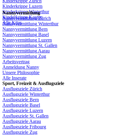
Kinderkrippe
Zürich
Kinderkrippe
Luzern
Kinderkrippe
Winterthur
Nannyvermittlung
Kinderkrippe
Kosten
Nannyvermittlung
Zürich
Alle Kitas
Nannyvermittlung
Winterthur
Nannyvermittlung
Bern
Nannyvermittlung
Basel
Nannyvermittlung
Luzern
Nannyvermittlung
St.
Gallen
Nannyvermittlung
Aarau
Nannyvermittlung
Zug
Arbeitsvertrag
Anmeldung
Nanny
Unsere
Philosophie
Alle Inserate
Sport,
Freizeit
&
Ausflugsziele
Ausflugsziele
Zürich
Ausflugsziele
Winterthur
Ausflugsziele
Bern
Ausflugsziele
Basel
Ausflugsziele
Luzern
Ausflugsziele
St.
Gallen
Ausflugsziele
Aarau
Ausflugsziele
Fribourg
Ausflugsziele
Zug