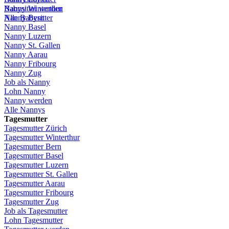
Babysitter
Nanny Winterthur
werden
Alle Babysitter
Nanny Bern
Nanny Basel
Nanny
Luzern
Nanny St.
Gallen
Nanny
Aarau
Nanny
Fribourg
Nanny
Zug
Job
als
Nanny
Lohn
Nanny
Nanny
werden
Alle Nannys
Tagesmutter
Tagesmutter
Zürich
Tagesmutter
Winterthur
Tagesmutter
Bern
Tagesmutter
Basel
Tagesmutter
Luzern
Tagesmutter
St.
Gallen
Tagesmutter
Aarau
Tagesmutter
Fribourg
Tagesmutter
Zug
Job
als
Tagesmutter
Lohn
Tagesmutter