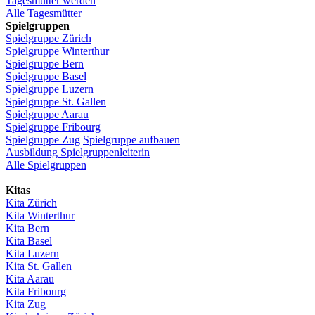
Tagesmutter
werden
Alle Tagesmütter
Spielgruppen
Spielgruppe
Zürich
Spielgruppe
Winterthur
Spielgruppe
Bern
Spielgruppe
Basel
Spielgruppe
Luzern
Spielgruppe
St.
Gallen
Spielgruppe
Aarau
Spielgruppe
Fribourg
Spielgruppe
Zug
Spielgruppe
aufbauen
Ausbildung
Spielgruppenleiterin
Alle Spielgruppen
Kitas
Kita
Zürich
Kita Winterthur
Kita Bern
Kita Basel
Kita
Luzern
Kita St.
Gallen
Kita
Aarau
Kita
Fribourg
Kita
Zug