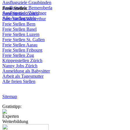
Ausflugsziele
Graubünden
Ausflugsziele
Berneroberla
Freie
Stellen
Ausflugsziele
Zürichsee
Freie
Stellen
Zürich
Alle Ausflugsziele
Freie
Stellen
Winterthur
Freie
Stellen
Bern
Freie
Stellen
Basel
Freie
Stellen
Luzern
Freie
Stellen
St.
Gallen
Freie
Stellen
Aarau
Freie
Stellen
Fribourg
Freie
Stellen
Zug
Krippenstellen
Zürich
Nanny Jobs
Zürich
Anmeldung
als
Babysitter
Arbeit
als
Tagesmutter
Alle freien Stellen
Sitemap
Gratistipp:
Experten
Weiterbildung