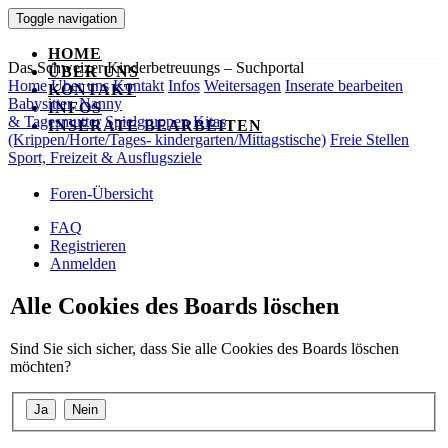
Toggle navigation
HOME
Das Schweizer Kinderbetreuungs – Suchportal
ÜBER UNS
Home
Über uns
Kontakt
Infos
Weitersagen
Inserate bearbeiten
KONTAKT
Babysitter, Nanny
INFOS
& Tagesmutter
Spielgruppen
Kitas
INSERATE BEARBEITEN
(Krippen/Horte/Tages- kindergarten/Mittagstische)
Freie Stellen
Sport, Freizeit & Ausflugsziele
Foren-Übersicht
FAQ
Registrieren
Anmelden
Alle Cookies des Boards löschen
Sind Sie sich sicher, dass Sie alle Cookies des Boards löschen
möchten?