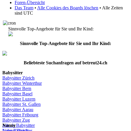
Foren-Übersicht
Das Team
•
Alle Cookies des Boards löschen
• Alle Zeiten
sind UTC
Sinnvolle Top-Angebote für Sie und Ihr Kind:
Sinnvolle Top-Angebote für Sie und Ihr Kind:
Beliebteste
Suchanfragen
auf
betreut24.ch
Babysitter
Babysitter
Zürich
Babysitter Winterthur
Babysitter Bern
Babysitter Basel
Babysitter
Luzern
Babysitter St.
Gallen
Babysitter
Aarau
Babysitter
Fribourg
Babysitter
Zug
Job
Nanny
als
Babysitter
Lohn
Nanny
Babysitter
Zürich