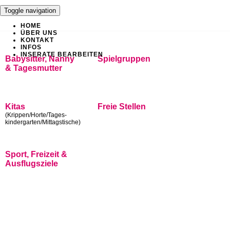
Toggle navigation
HOME
ÜBER UNS
KONTAKT
INFOS
INSERATE BEARBEITEN
Babysitter, Nanny
Spielgruppen
& Tagesmutter
Kitas
Freie Stellen
(Krippen/Horte/Tages-
kindergarten/Mittagstische)
Sport, Freizeit &
Ausflugsziele