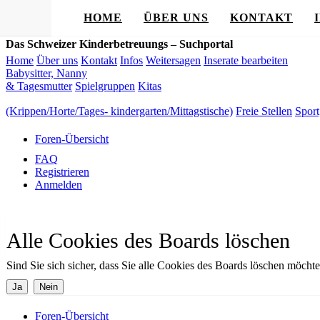
HOME
ÜBER UNS
KONTAKT
Das Schweizer Kinderbetreuungs – Suchportal
Home
Über uns
Kontakt
Infos
Weitersagen
Inserate bearbeiten
Babysitter, Nanny
& Tagesmutter
Spielgruppen
Kitas
(Krippen/Horte/Tages- kindergarten/Mittagstische)
Freie Stellen
Sport
Foren-Übersicht
FAQ
Registrieren
Anmelden
Alle Cookies des Boards löschen
Sind Sie sich sicher, dass Sie alle Cookies des Boards löschen möcht
Foren-Übersicht