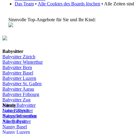
Das Team
•
Alle Cookies des Boards löschen
• Alle Zeiten si
Sinnvolle Top-Angebote für Sie und Ihr Kind:
Babysitter
Babysitter
Zürich
Babysitter Winterthur
Babysitter Bern
Babysitter Basel
Babysitter
Luzern
Babysitter St.
Gallen
Babysitter
Aarau
Babysitter
Fribourg
Babysitter
Zug
Job
Nanny
als
Babysitter
Lohn
Nanny
Babysitter
Zürich
Babysitter
Nanny Winterthur
werden
Alle Babysitter
Nanny Bern
Nanny Basel
Nanny
Luzern