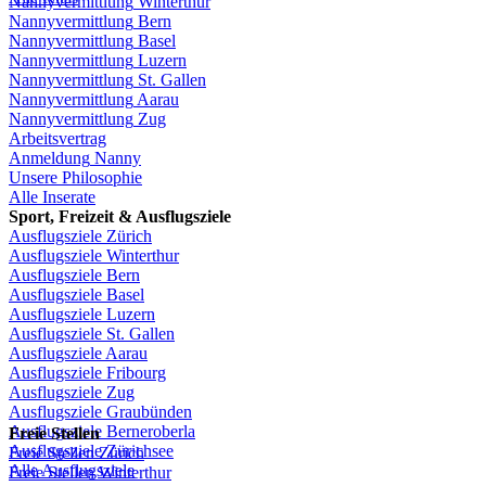
Nannyvermittlung
Winterthur
Nannyvermittlung
Bern
Nannyvermittlung
Basel
Nannyvermittlung
Luzern
Nannyvermittlung
St.
Gallen
Nannyvermittlung
Aarau
Nannyvermittlung
Zug
Arbeitsvertrag
Anmeldung
Nanny
Unsere
Philosophie
Alle Inserate
Sport,
Freizeit
&
Ausflugsziele
Ausflugsziele
Zürich
Ausflugsziele
Winterthur
Ausflugsziele
Bern
Ausflugsziele
Basel
Ausflugsziele
Luzern
Ausflugsziele
St.
Gallen
Ausflugsziele
Aarau
Ausflugsziele
Fribourg
Ausflugsziele
Zug
Ausflugsziele
Graubünden
Ausflugsziele
Berneroberla
Freie
Stellen
Ausflugsziele
Zürichsee
Freie
Stellen
Zürich
Alle Ausflugsziele
Freie
Stellen
Winterthur