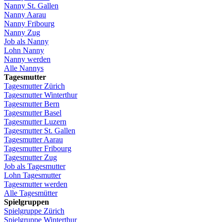
Nanny St.
Gallen
Nanny
Aarau
Nanny
Fribourg
Nanny
Zug
Job
als
Nanny
Lohn
Nanny
Nanny
werden
Alle Nannys
Tagesmutter
Tagesmutter
Zürich
Tagesmutter
Winterthur
Tagesmutter
Bern
Tagesmutter
Basel
Tagesmutter
Luzern
Tagesmutter
St.
Gallen
Tagesmutter
Aarau
Tagesmutter
Fribourg
Tagesmutter
Zug
Job
als
Tagesmutter
Lohn
Tagesmutter
Tagesmutter
werden
Alle Tagesmütter
Spielgruppen
Spielgruppe
Zürich
Spielgruppe
Winterthur