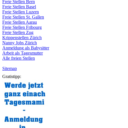
Freie
Stellen
Bern
Freie
Stellen
Basel
Freie
Stellen
Luzern
Freie
Stellen
St.
Gallen
Freie
Stellen
Aarau
Freie
Stellen
Fribourg
Freie
Stellen
Zug
Krippenstellen
Zürich
Nanny Jobs
Zürich
Anmeldung
als
Babysitter
Arbeit
als
Tagesmutter
Alle freien Stellen
Sitemap
Gratistipp: