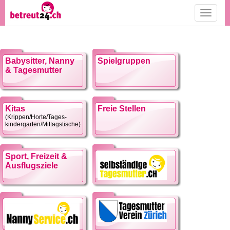
Toggle
navigati
Babysitter, Nanny
Spielgruppen
& Tagesmutter
Kitas
Freie Stellen
(Krippen/Horte/Tages-
kindergarten/Mittagstische)
Sport, Freizeit &
Ausflugsziele